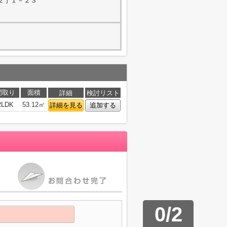
２丁１－２３
間取り
面積
詳細
検討リスト
2LDK
53.12㎡
詳細を見る
追加する
0
/
2