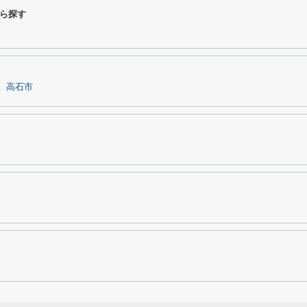
ら探す
区
高石市