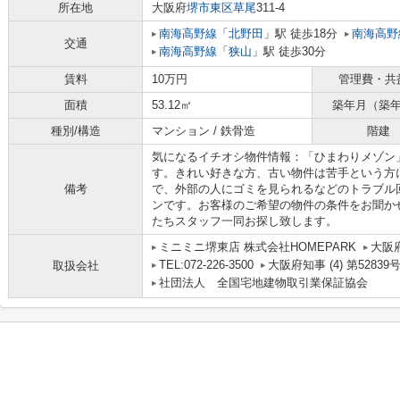
所在地
大阪府
堺市東区
草尾
311-4
南海高野線
「
北野田
」駅 徒歩18分
南海高野
交通
南海高野線
「
狭山
」駅 徒歩30分
賃料
10万円
管理費・共
面積
53.12㎡
築年月（築
種別/構造
マンション / 鉄骨造
階建
気になるイチオシ物件情報：「ひまわりメゾン
す。きれい好きな方、古い物件は苦手という方
備考
で、外部の人にゴミを見られるなどのトラブル
ンです。お客様のご希望の物件の条件をお聞か
たちスタッフ一同お探し致します。
ミニミニ堺東店 株式会社HOMEPARK
大阪
TEL:072-226-3500
大阪府知事 (4) 第52839
取扱会社
社団法人 全国宅地建物取引業保証協会