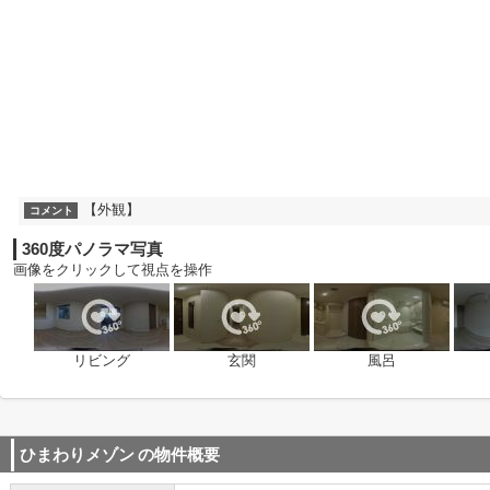
【外観】
コメント
360度パノラマ写真
画像をクリックして視点を操作
リビング
玄関
風呂
ひまわりメゾン
の物件概要