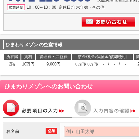
大阪府堺市堺区北瓦町
10：00～18：00 定休日:年末年始・その他
ひまわりメゾン
の空室情報
所在階
賃料
管理費・共益費
敷金/礼金/保証金/償却/敷引
2階
10万円
9,000円
/
/
/
/
0万円
0万円
-
-
-
ひまわりメゾン
へのお問い合わせ
お名前
必須