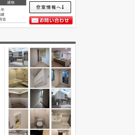
建物
空室情報へ
1年
階建
骨造