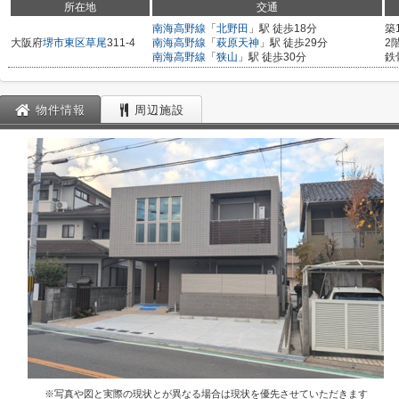
所在地
交通
南海高野線
「
北野田
」駅 徒歩18分
築
大阪府
堺市東区
草尾
311-4
南海高野線
「
萩原天神
」駅 徒歩29分
2
南海高野線
「
狭山
」駅 徒歩30分
鉄
物件情報
周辺施設
※写真や図と実際の現状とが異なる場合は現状を優先させていただきます