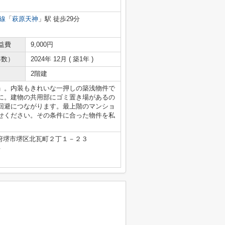
線
「
萩原天神
」駅 徒歩29分
益費
9,000円
年数）
2024年 12月 ( 築1年 )
2階建
」。内装もきれいな一押しの築浅物件で
に。建物の共用部にゴミ置き場があるの
回避につながります。最上階のマンショ
せください。その条件に合った物件を私
府堺市堺区北瓦町２丁１－２３
号