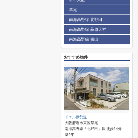
草尾
南海高野線 北野田
南海高野線 萩原天神
南海高野線 狭山
おすすめ物件
ドエル伊勢道
大阪府堺市東区草尾
南海高野線「北野田」駅 徒歩14分
築4年