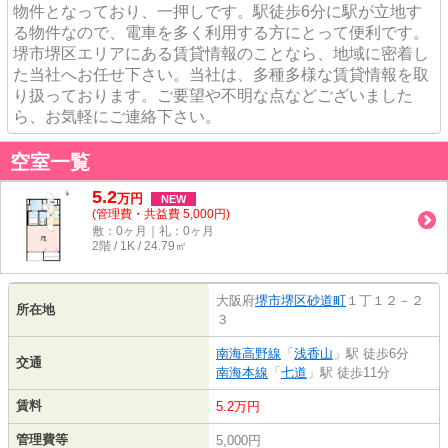
物件となっており、一押しです。駅徒歩6分に駅が立地す
る物件なので、電車を多く利用する方にとって便利です。
堺市堺区エリアにある賃貸情報のことなら、地域に密着し
た当社へお任せ下さい。当社は、多種多様な賃貸情報を取
り扱っております。ご要望や不明な点などございました
ら、お気軽にご連絡下さい。
空室一覧
5.2
万
円
NEW
(管理費・共益費 5,000円)
敷：0ヶ月｜礼：0ヶ月
2階 / 1K / 24.79㎡
大阪府
堺市堺区
砂道町
１丁１２－２
所在地
３
南海高野線
「
浅香山
」駅 徒歩6分
交通
南海本線
「
七道
」駅 徒歩11分
賃料
5.2万円
管理費等
5,000円