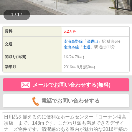
1 / 17
賃料
5.2万円
南海高野線
「
浅香山
」駅 徒歩6分
交通
南海本線
「
七道
」駅 徒歩11分
間取り(面積)
1K(24.79㎡)
築年月
2016年 9月(築9年)
メールでお問い合わせする(無料)
電話でお問い合わせする
日用品を揃えるのに便利なホームセンター「コーナン堺高
須店」まで、143mです。こだわり派も満足できるデザイ
ナーズ物件です。清潔感のある室内が魅力的な2016年築の