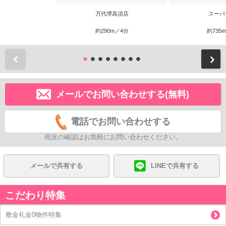
万代堺高須店
スーパ
約290m／4分
約735
前
メールでお問い合わせする(無料)
電話でお問い合わせする
現況の確認はお気軽にお問い合わせください。
メールで共有する
LINEで共有する
こだわり特集
敷金礼金0物件特集