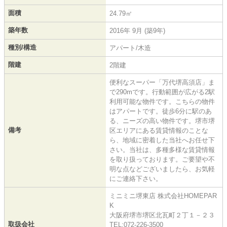
面積
24.79㎡
築年数
2016年 9月 (築9年)
種別/構造
アパート/木造
階建
2階建
便利なスーパー「万代堺高須店」ま
で290mです。行動範囲が広がる2駅
利用可能な物件です。こちらの物件
はアパートです。徒歩6分に駅のあ
る、ニーズの高い物件です。堺市堺
備考
区エリアにある賃貸情報のことな
ら、地域に密着した当社へお任せ下
さい。当社は、多種多様な賃貸情報
を取り扱っております。ご要望や不
明な点などございましたら、お気軽
にご連絡下さい。
ミニミニ堺東店 株式会社HOMEPAR
K
大阪府堺市堺区北瓦町２丁１－２３
取扱会社
TEL:072-226-3500