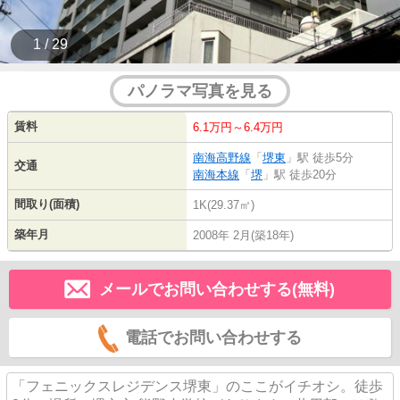
1 / 29
パノラマ写真を見る
賃料
6.1万円～6.4万円
南海高野線
「
堺東
」駅 徒歩5分
交通
南海本線
「
堺
」駅 徒歩20分
間取り(面積)
1K(29.37㎡)
築年月
2008年 2月(築18年)
メールでお問い合わせする(無料)
電話でお問い合わせする
「フェニックスレジデンス堺東」のここがイチオシ。徒歩