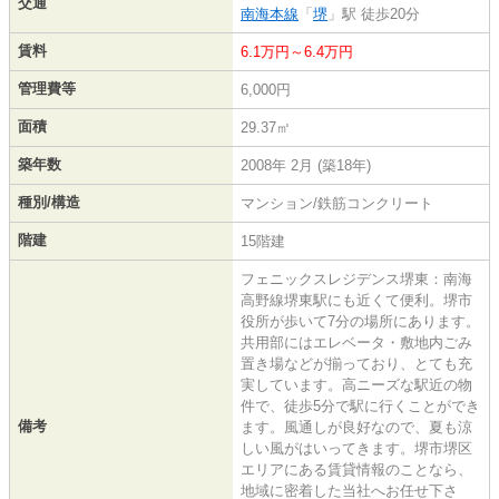
交通
南海本線
「
堺
」駅 徒歩20分
賃料
6.1万円～6.4万円
管理費等
6,000円
面積
29.37㎡
築年数
2008年 2月 (築18年)
種別/構造
マンション/鉄筋コンクリート
階建
15階建
フェニックスレジデンス堺東：南海
高野線堺東駅にも近くて便利。堺市
役所が歩いて7分の場所にあります。
共用部にはエレベータ・敷地内ごみ
置き場などが揃っており、とても充
実しています。高ニーズな駅近の物
件で、徒歩5分で駅に行くことができ
備考
ます。風通しが良好なので、夏も涼
しい風がはいってきます。堺市堺区
エリアにある賃貸情報のことなら、
地域に密着した当社へお任せ下さ