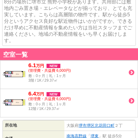
8分の場所に堺市立 熊野小学校があります。共用部には敷
地内ごみ置き場・エレベータなどが揃っており、とても充
実しています。こちらは高層階の物件です。駅から徒歩5
分というアクセス良好な駅近物件はいかがですか。できる
だけ早めに不動産情報を集めたい方は当社スタッフまでご
連絡ください。地域の不動産情報をいち早くお届けしま
す。
空室一覧
6.1
万
円
NEW
(管理費・共益費 6,000円)
敷：0ヶ月｜礼：1ヶ月
3階 / 1K / 29.37㎡
6.4
万
円
NEW
(管理費・共益費 6,000円)
敷：0ヶ月｜礼：1ヶ月
12階 / 1K / 29.37㎡
所在地
大阪府
堺市堺区
北花田口町
２丁
南海高野線
「
堺東
」駅 徒歩5分