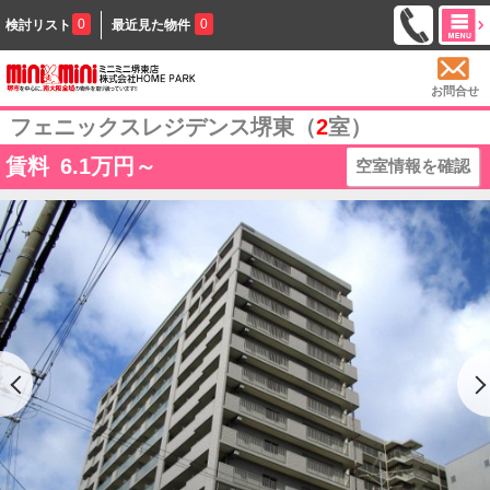
0
0
検討リスト
最近見た物件
お問合せ
フェニックスレジデンス堺東（
2
室）
賃料
6.1
万円～
空室情報を確認