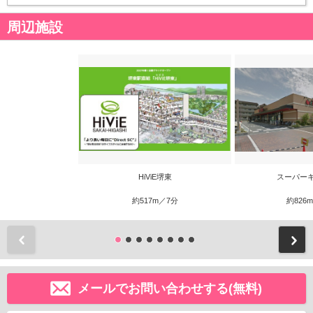
周辺施設
HiViE堺東
スーパー
約517m／7分
約826
前
メールでお問い合わせする(無料)