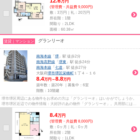
12.6
万
円
(管理費・共益費 9,000円)
敷：3万円｜礼：20万円
所在階：1階
間取り：2LDK
面積：60.38㎡
グランリーオ
賃貸｜マンション
南海本線
「
堺
」駅 徒歩2分
南海高野線
「
堺東
」駅 徒歩24分
南海本線
「
七道
」駅 徒歩27分
大阪府
堺市堺区
栄橋町
１丁４－１６
8.4
8.8
万円～
万円
築年数：築20年 ｜募集中：
6室
階数：10階建
堺市堺区周辺にある物件をお求めの方は「グランリーオ」はいかがでしょうか。
堺市堺区近辺での物件情報：大好評のあの物件「グランリーオ」。共用部には敷
地内ごみ置き場・エレベータ...
8.4
万
円
(管理費・共益費 8,000円)
敷：0ヶ月｜礼：0ヶ月
所在階：2階
間取り：1LDK