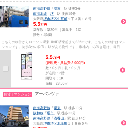
南海高野線
「
堺東
」駅 徒歩3分
南海本線
「
堺
」駅 徒歩19分
大阪府
堺市堺区
中瓦町
１丁３番１８号
5.5
万円
築年数：築20年 ｜募集中：
1室
階数：4階建
こちらの物件からローソン堺東HiViE堺東前まで336mです。こちらの物件はマン
ションです。徒歩3分の位置に駅がある物件です。敷地内ごみ置き場は、毎日の
ごみ捨ての煩わしさを軽減しま...
5.5
万
円
(管理費・共益費 3,900円)
敷：0ヶ月｜礼：0ヶ月
所在階：2階
間取り：1K
面積：28.50㎡
アーバンツァ
賃貸｜マンション
南海高野線
「
堺東
」駅 徒歩11分
阪和線
「
堺市
」駅 徒歩22分
南海高野線
「
浅香山
」駅 徒歩14分
大阪府
堺市堺区
北庄町
１丁８番５号