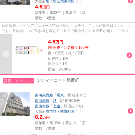
大阪府
堺市堺区
大浜北町
２丁
4.6
万円
築年数：築22年 ｜募集中：
1室
階数：3階建
新着情報：パインアベニューの空室情報ならコチラ。こちらの物件はマンション
です。敷地内にゴミ置き場を備えているので敷地外に出る必要が無く、ごみ出し
が短時間で終わります。アク...
4.6
万
円
(管理費・共益費 6,100円)
敷：0万円｜礼：0万円
所在階：1階
間取り：1K
面積：24.00㎡
シティーコート熊野町
賃貸｜マンション
南海高野線
「
堺東
」駅 徒歩10分
南海本線
「
堺
」駅 徒歩15分
南海本線
「
七道
」駅 徒歩29分
大阪府
堺市堺区
熊野町東
４丁
8.2
万円
築年数：築18年 ｜募集中：
1室
階数：7階建