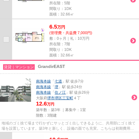
所在階：5階
間取り：1DK
面積：32.66㎡
6.5
万
円
(管理費・共益費 7,000円)
敷：0ヶ月｜礼：10万円
所在階：7階
間取り：1DK
面積：32.66㎡
GrandirEAST
賃貸｜マンション
南海本線
「
七道
」駅 徒歩7分
南海本線
「
堺
」駅 徒歩24分
南海本線
「
住ノ江
」駅 徒歩26分
大阪府
堺市堺区
三宝町
４丁
12.6
万円
築年数：築3年 ｜募集中：
1室
階数：3階建
地域のゴミ捨て場まで行かずにサッとゴミ出しできるように、共用部にゴミ捨て
場を設置しています。築3年と新しく、設備の面でも充実。こちらは初期費用を
カードでお支払いいただける物...