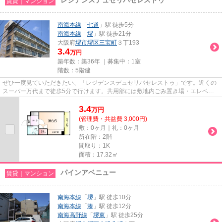
賃貸｜マンション
南海本線
「
七道
」駅 徒歩5分
南海本線
「
堺
」駅 徒歩21分
大阪府
堺市堺区
三宝町
３丁193
3.4
万円
築年数：築36年 ｜募集中：
1室
階数：5階建
ぜひ一度見ていただきたい、「レジデンスデュセリバセレストゥ」です。近くの
スーパー万代まで徒歩5分で行けます。共用部には敷地内ごみ置き場・エレベー
タなどが備わっておりとても充...
3.4
万
円
(管理費・共益費 3,000円)
敷：0ヶ月｜礼：0ヶ月
所在階：2階
間取り：1K
面積：17.32㎡
パインアベニュー
賃貸｜マンション
南海本線
「
堺
」駅 徒歩10分
南海本線
「
湊
」駅 徒歩12分
南海高野線
「
堺東
」駅 徒歩25分