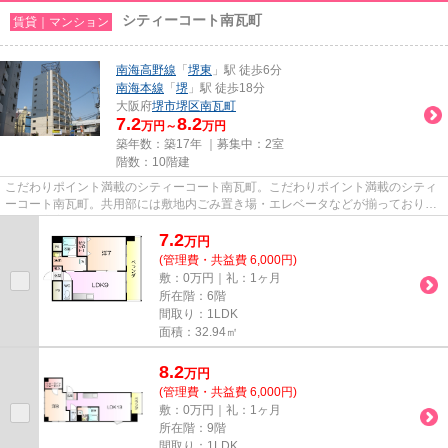
シティーコート南瓦町
賃貸｜マンション
南海高野線
「
堺東
」駅 徒歩6分
南海本線
「
堺
」駅 徒歩18分
大阪府
堺市堺区
南瓦町
7.2
8.2
万円～
万円
築年数：築17年 ｜募集中：
2室
階数：10階建
こだわりポイント満載のシティーコート南瓦町。こだわりポイント満載のシティ
ーコート南瓦町。共用部には敷地内ごみ置き場・エレベータなどが揃っており、
とても充実しています。冬場...
7.2
万
円
(管理費・共益費 6,000円)
敷：0万円｜礼：1ヶ月
所在階：6階
間取り：1LDK
面積：32.94㎡
8.2
万
円
(管理費・共益費 6,000円)
敷：0万円｜礼：1ヶ月
所在階：9階
間取り：1LDK