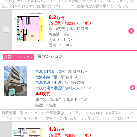
こだわりポイント満載のシティーコート熊野町。近くのスーパーキンショーまで
徒歩6分で行けます。共用部にはエレベータ・敷地内ごみ置き場などが揃ってお
ります。2駅利用可能で利便性...
8.2
万
円
(管理費・共益費 7,000円)
敷：0万円｜礼：10万円
所在階：7階
間取り：1LDK
面積：41.58㎡
湊マンション
賃貸｜マンション
南海高野線
「
堺東
」駅 徒歩12分
南海本線
「
堺
」駅 徒歩14分
南海本線
「
七道
」駅 徒歩33分
大阪府
堺市堺区
甲斐町東
４丁3-22
4.9
万円
築年数：築45年 ｜募集中：
1室
階数：4階建
新着情報：湊マンションの空室情報ならコチラ。こちらの物件は最寄りのスーパ
ー「スーパーキンショー」が486m以内にあります。駅まで歩いて12分ほどの、
魅力的な立地の物件です。忙し...
4.9
万
円
(管理費・共益費 6,000円)