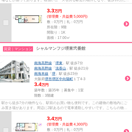
があります。こちらの物件はマ...
3.3
万
円
(管理費・共益費 5,000円)
敷：0万円｜礼：0万円
所在階：9階
間取り：1K
面積：17.00㎡
シャルマンフジ堺東弐番館
賃貸｜マンション
南海高野線
「
堺東
」駅 徒歩7分
南海高野線
「
浅香山
」駅 徒歩21分
南海本線
「
堺
」駅 徒歩23分
大阪府
堺市堺区
中向陽町
１丁4-3
3.4
万円
築年数：築35年 ｜募集中：
1室
階数：3階建
駅から徒歩7分の物件なら、駅前のお買い物も便利です。この建物の敷地内にご
み置き場があります。周辺に2駅あるので電車通勤しやすいです。こちらの物件
はマンションです。堺市堺区や...
3.4
万
円
(管理費・共益費 4,300円)
敷：0万円｜礼：0万円