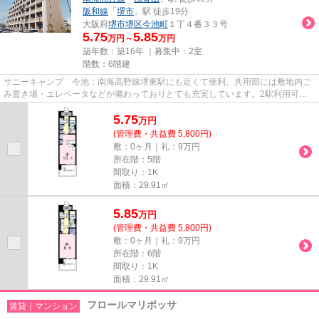
阪和線
「
堺市
」駅 徒歩19分
大阪府
堺市堺区
今池町
１丁４番３３号
5.75
5.85
万円～
万円
築年数：築16年 ｜募集中：
2室
階数：6階建
サニーキャンプ 今池：南海高野線堺東駅にも近くて便利。共用部には敷地内ご
み置き場・エレベータなどが備わっておりとても充実しています。2駅利用可能
でアクセスの良い物件です。造...
5.75
万
円
(管理費・共益費 5,800円)
敷：0ヶ月｜礼：9万円
所在階：5階
間取り：1K
面積：29.91㎡
5.85
万
円
(管理費・共益費 5,800円)
敷：0ヶ月｜礼：9万円
所在階：6階
間取り：1K
面積：29.91㎡
フロールマリポッサ
賃貸｜マンション