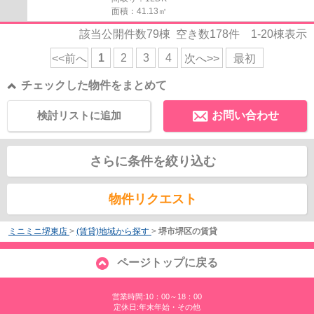
面積：41.13㎡
該当公開件数
79
棟 空き数
178
件
1-20
棟表示
1
2
3
4
<<前へ
次へ>>
最初
チェックした物件をまとめて
検討リストに追加
お問い合わせ
さらに条件を絞り込む
物件リクエスト
ミニミニ堺東店
>
(賃貸)地域から探す
>
堺市堺区の賃貸
ページトップに戻る
営業時間:10：00～18：00
定休日:年末年始・その他