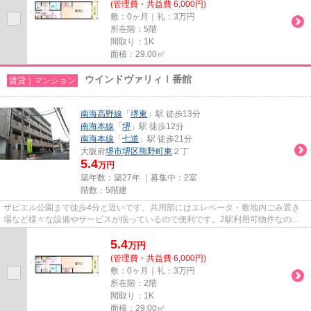
(管理費・共益費 6,000円)
敷：0ヶ月｜礼：3万円
所在階：5階
間取り：1K
面積：29.00㎡
ウインドヴァリィⅠ番館
賃貸｜マンション
南海高野線
「
堺東
」駅 徒歩13分
南海本線
「
堺
」駅 徒歩12分
南海本線
「
七道
」駅 徒歩21分
大阪府
堺市堺区
熊野町東
２丁
5.4
万円
築年数：築27年 ｜募集中：
2室
階数：5階建
ザビエル公園まで徒歩4分と近いです。共用部にはエレベータ・敷地内ごみ置き
場など様々な設備やサービスが揃っているので便利です。2駅利用可物件なの
で、よく電車を利用する方にピッ...
5.4
万
円
(管理費・共益費 6,000円)
敷：0ヶ月｜礼：3万円
所在階：2階
間取り：1K
面積：29.00㎡