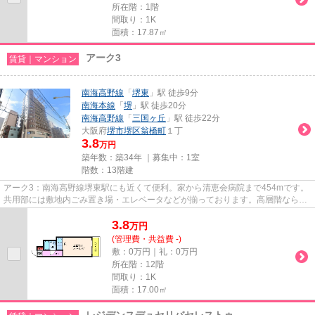
所在階：1階
間取り：1K
面積：17.87㎡
アーク3
賃貸｜マンション
南海高野線
「
堺東
」駅 徒歩9分
南海本線
「
堺
」駅 徒歩20分
南海高野線
「
三国ヶ丘
」駅 徒歩22分
大阪府
堺市堺区
翁橋町
１丁
3.8
万円
築年数：築34年 ｜募集中：
1室
階数：13階建
アーク3：南海高野線堺東駅にも近くて便利。家から清恵会病院まで454mです。
共用部には敷地内ごみ置き場・エレベータなどが揃っております。高層階なら景
色を眺めながら休日も家の中で...
3.8
万
円
(管理費・共益費 -)
敷：0万円｜礼：0万円
所在階：12階
間取り：1K
面積：17.00㎡
レジデンスデュセリバセレストゥ