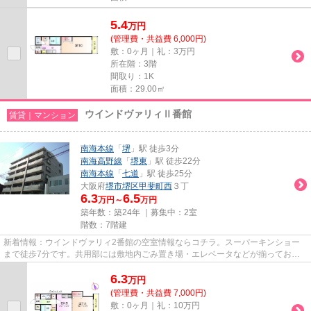
5.4
万
円
(管理費・共益費 6,000円)
敷：0ヶ月｜礼：3万円
所在階：3階
間取り：1K
面積：29.00㎡
ウインドヴァリィⅡ番館
賃貸｜マンション
南海本線
「
堺
」駅 徒歩3分
南海高野線
「
堺東
」駅 徒歩22分
南海本線
「
七道
」駅 徒歩25分
大阪府
堺市堺区
甲斐町西
３丁
6.3
6.5
万円～
万円
築年数：築24年 ｜募集中：
2室
階数：7階建
新着情報：ウインドヴァリィ2番館の空室情報ならコチラ。スーパーキンショー
まで徒歩7分です。共用部には敷地内ごみ置き場・エレベータなどが揃ってお
り、とても充実しています。駅ま...
6.3
万
円
(管理費・共益費 7,000円)
敷：0ヶ月｜礼：10万円