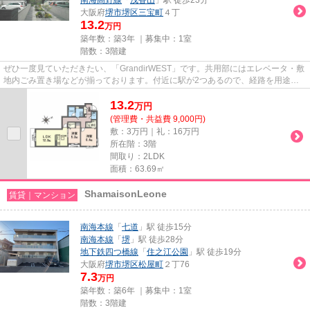
大阪府
堺市堺区
三宝町
４丁
13.2
万円
築年数：築3年 ｜募集中：
1室
階数：3階建
ぜひ一度見ていただきたい、「GrandirWEST」です。共用部にはエレベータ・敷
地内ごみ置き場などが揃っております。付近に駅が2つあるので、経路を用途や
行き先によって選べる物件です...
13.2
万
円
(管理費・共益費 9,000円)
敷：3万円｜礼：16万円
所在階：3階
間取り：2LDK
面積：63.69㎡
ShamaisonLeone
賃貸｜マンション
南海本線
「
七道
」駅 徒歩15分
南海本線
「
堺
」駅 徒歩28分
地下鉄四つ橋線
「
住之江公園
」駅 徒歩19分
大阪府
堺市堺区
松屋町
２丁76
7.3
万円
築年数：築6年 ｜募集中：
1室
階数：3階建