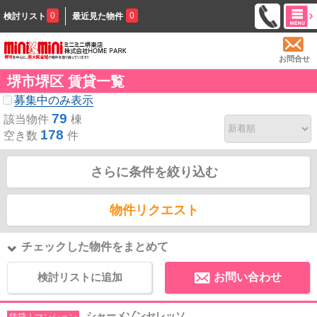
0
0
検討リスト
最近見た物件
お問合せ
堺市堺区 賃貸一覧
募集中のみ表示
79
該当物件
棟
178
空き数
件
さらに条件を絞り込む
物件リクエスト
チェックした物件をまとめて
検討リストに追加
お問い合わせ
シャーメゾンセレッソ
賃貸｜マンション