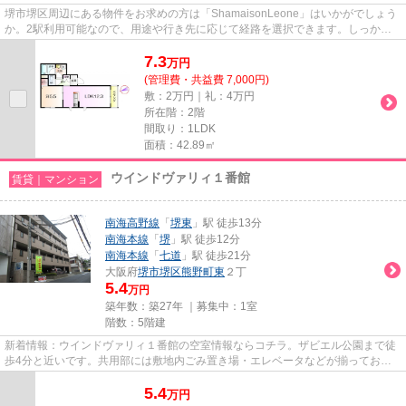
堺市堺区周辺にある物件をお求めの方は「ShamaisonLeone」はいかがでしょう
か。2駅利用可能なので、用途や行き先に応じて経路を選択できます。しっかり
とした造りが自慢の築5年の物件...
7.3
万
円
(管理費・共益費 7,000円)
敷：2万円｜礼：4万円
所在階：2階
間取り：1LDK
面積：42.89㎡
ウインドヴァリィ１番館
賃貸｜マンション
南海高野線
「
堺東
」駅 徒歩13分
南海本線
「
堺
」駅 徒歩12分
南海本線
「
七道
」駅 徒歩21分
大阪府
堺市堺区
熊野町東
２丁
5.4
万円
築年数：築27年 ｜募集中：
1室
階数：5階建
新着情報：ウインドヴァリィ１番館の空室情報ならコチラ。ザビエル公園まで徒
歩4分と近いです。共用部には敷地内ごみ置き場・エレベータなどが揃っており
ます。最寄りの駅まで徒歩13分...
5.4
万
円