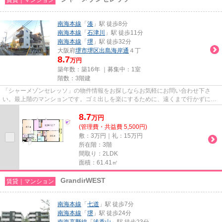
南海本線
「
湊
」駅 徒歩8分
南海本線
「
石津川
」駅 徒歩11分
南海本線
「
堺
」駅 徒歩32分
大阪府
堺市堺区
出島海岸通
４丁
8.7
万円
築年数：築16年 ｜募集中：
1室
階数：3階建
「シャーメゾンセレッソ」の物件情報をお探しならお気軽にお問い合わせ下さ
い。最上階のマンションです。ゴミ出しを楽にするために、遠くまで行かずに済
むゴミ置き場を共用部に供え付...
8.7
万
円
(管理費・共益費 5,500円)
敷：3万円｜礼：15万円
所在階：3階
間取り：2LDK
面積：61.41㎡
GrandirWEST
賃貸｜マンション
南海本線
「
七道
」駅 徒歩7分
南海本線
「
堺
」駅 徒歩24分
南海高野線
「
浅香山
」駅 徒歩23分