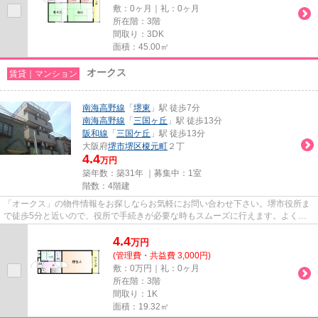
敷：0ヶ月｜礼：0ヶ月
所在階：3階
間取り：3DK
面積：45.00㎡
オークス
賃貸｜マンション
南海高野線
「
堺東
」駅 徒歩7分
南海高野線
「
三国ヶ丘
」駅 徒歩13分
阪和線
「
三国ケ丘
」駅 徒歩13分
大阪府
堺市堺区
榎元町
２丁
4.4
万円
築年数：築31年 ｜募集中：
1室
階数：4階建
「オークス」の物件情報をお探しならお気軽にお問い合わせ下さい。堺市役所ま
で徒歩5分と近いので、役所で手続きが必要な時もスムーズに行えます。よくお
出かけをする方にも便利な、2...
4.4
万
円
(管理費・共益費 3,000円)
敷：0万円｜礼：0ヶ月
所在階：3階
間取り：1K
面積：19.32㎡