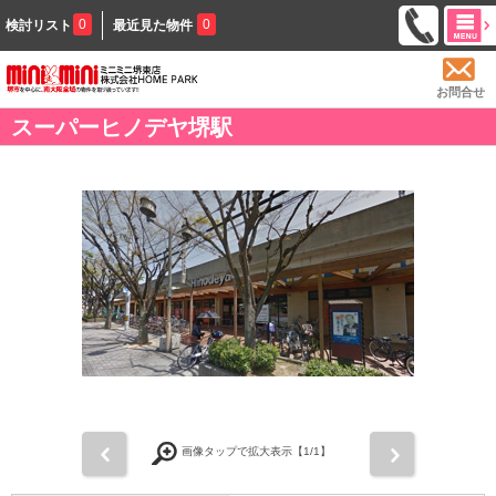
0
0
検討リスト
最近見た物件
お問合せ
スーパーヒノデヤ堺駅
前
次
画像タップで拡大表示【
1
/1】