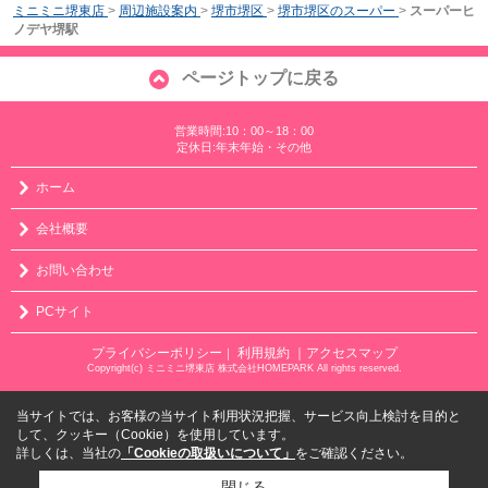
ミニミニ堺東店
>
周辺施設案内
>
堺市堺区
>
堺市堺区のスーパー
>
スーパーヒ
ノデヤ堺駅
ページトップに戻る
営業時間:10：00～18：00
定休日:年末年始・その他
ホーム
会社概要
お問い合わせ
PCサイト
プライバシーポリシー
利用規約
｜アクセスマップ
｜
Copyright(c) ミニミニ堺東店 株式会社HOMEPARK All rights reserved.
当サイトでは、お客様の当サイト利用状況把握、サービス向上検討を目的と
して、クッキー（Cookie）を使用しています。
詳しくは、当社の
「Cookieの取扱いについて」
をご確認ください。
閉じる