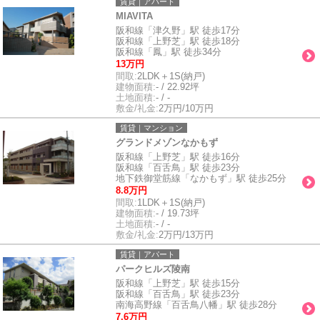
賃貸｜アパート
MIAVITA
阪和線「津久野」駅 徒歩17分
阪和線「上野芝」駅 徒歩18分
阪和線「鳳」駅 徒歩34分
13万円
間取:
2LDK＋1S(納戸)
建物面積:
- / 22.92坪
土地面積:
- / -
敷金/礼金:
2万円/10万円
賃貸｜マンション
グランドメゾンなかもず
阪和線「上野芝」駅 徒歩16分
阪和線「百舌鳥」駅 徒歩23分
地下鉄御堂筋線「なかもず」駅 徒歩25分
8.8万円
間取:
1LDK＋1S(納戸)
建物面積:
- / 19.73坪
土地面積:
- / -
敷金/礼金:
2万円/13万円
賃貸｜アパート
パークヒルズ陵南
阪和線「上野芝」駅 徒歩15分
阪和線「百舌鳥」駅 徒歩23分
南海高野線「百舌鳥八幡」駅 徒歩28分
7.6万円