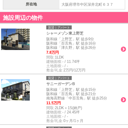
所在地
大阪府堺市中区深井北町６３７
施設周辺の物件
賃貸｜アパート
シャーメゾン東上野芝
阪和線「上野芝」駅 徒歩9分
阪和線「百舌鳥」駅 徒歩16分
阪和線「津久野」駅 徒歩26分
7.8万円
間取:
1LDK
建物面積:
- / 11.74坪
土地面積:
- / -
敷金/礼金:
2万円/12万円
賃貸｜アパート
サニーガーデンB
阪和線「上野芝」駅 徒歩15分
阪和線「百舌鳥」駅 徒歩21分
南海高野線「中百舌鳥」駅 徒歩25分
11.5万円
間取:
2LDK＋1S(納戸)
建物面積:
- / 24.45坪
土地面積:
- / -
敷金/礼金:
0ヶ月/1ヶ月