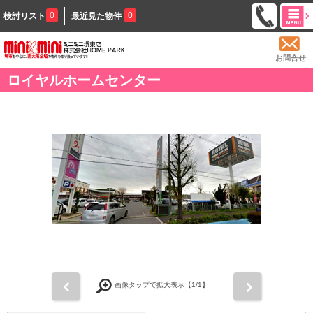
0
0
検討リスト
最近見た物件
お問合せ
ロイヤルホームセンター
前
次
画像タップで拡大表示【
1
/1】