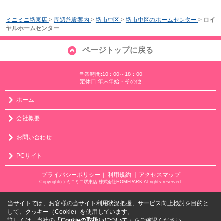
ミニミニ堺東店
>
周辺施設案内
>
堺市中区
>
堺市中区のホームセンター
>
ロイ
ヤルホームセンター
ページトップに戻る
営業時間:10：00～18：00
定休日:年末年始・その他
ホーム
会社概要
お問い合わせ
PCサイト
プライバシーポリシー
利用規約
｜アクセスマップ
｜
Copyright(c) ミニミニ堺東店 株式会社HOMEPARK All rights reserved.
当サイトでは、お客様の当サイト利用状況把握、サービス向上検討を目的と
して、クッキー（Cookie）を使用しています。
詳しくは、当社の
「Cookieの取扱いについて」
をご確認ください。