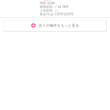
間取:
1LDK
建物面積:
- / 14.74坪
土地面積:
- / -
敷金/礼金:
2万円/13万円
近くの物件をもっと見る