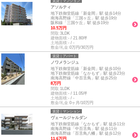
賃貸｜マンション
アソルティ
地下鉄御堂筋線「新金岡」駅 徒歩14分
南海高野線「三国ヶ丘」駅 徒歩19分
阪和線「三国ケ丘」駅 徒歩19分
10.5万円
間取:
3LDK
建物面積:
- / 21.80坪
土地面積:
- / -
敷金/礼金:
0万円/30万円
賃貸｜アパート
ノワメランジュ
地下鉄御堂筋線「新金岡」駅 徒歩10分
地下鉄御堂筋線「なかもず」駅 徒歩23分
南海高野線「中百舌鳥」駅 徒歩25分
8万円
間取:
1LDK
建物面積:
- / 11.05坪
土地面積:
- / -
敷金/礼金:
0ヶ月/10万円
賃貸｜マンション
ヴェールジャルダン
地下鉄御堂筋線「なかもず」駅 徒歩11分
南海高野線「中百舌鳥」駅 徒歩11分
南海高野線「百舌鳥八幡」駅 徒歩12分
11.6万円