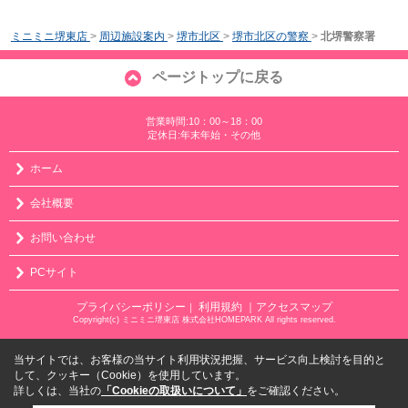
ミニミニ堺東店
>
周辺施設案内
>
堺市北区
>
堺市北区の警察
>
北堺警察署
ページトップに戻る
営業時間:10：00～18：00
定休日:年末年始・その他
ホーム
会社概要
お問い合わせ
PCサイト
プライバシーポリシー
利用規約
｜アクセスマップ
｜
Copyright(c) ミニミニ堺東店 株式会社HOMEPARK All rights reserved.
当サイトでは、お客様の当サイト利用状況把握、サービス向上検討を目的と
して、クッキー（Cookie）を使用しています。
詳しくは、当社の
「Cookieの取扱いについて」
をご確認ください。