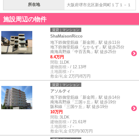
所在地
大阪府堺市北区新金岡町１丁１－１
施設周辺の物件
賃貸｜マンション
ShaMaisonRicco
地下鉄御堂筋線「新金岡」駅 徒歩11分
地下鉄御堂筋線「なかもず」駅 徒歩25分
南海高野線「中百舌鳥」駅 徒歩25分
8.4万円
間取:
1LDK
建物面積:
- / 12.13坪
土地面積:
- / -
敷金/礼金:
2万円/8万円
賃貸｜マンション
アソルティ
地下鉄御堂筋線「新金岡」駅 徒歩14分
南海高野線「三国ヶ丘」駅 徒歩19分
阪和線「三国ケ丘」駅 徒歩19分
10万円
間取:
3LDK
建物面積:
- / 21.61坪
土地面積:
- / -
敷金/礼金:
0万円/30万円