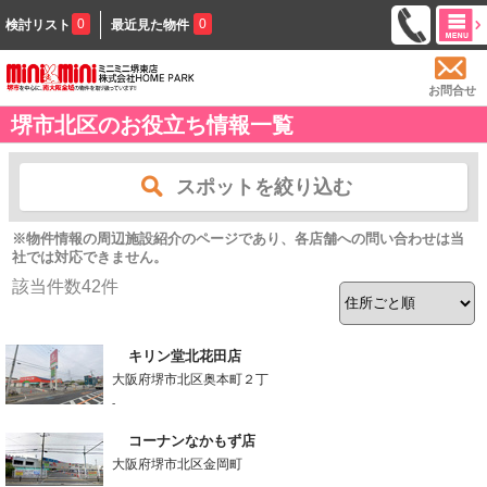
0
0
検討リスト
最近見た物件
お問合せ
堺市北区のお役立ち情報一覧
スポットを絞り込む
※物件情報の周辺施設紹介のページであり、各店舗への問い合わせは当
社では対応できません。
該当件数
42
件
キリン堂北花田店
大阪府堺市北区奥本町２丁
-
コーナンなかもず店
大阪府堺市北区金岡町