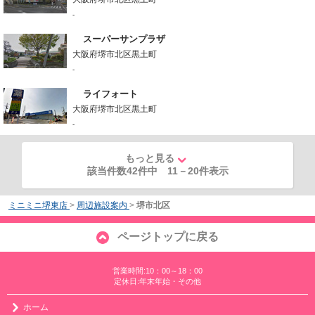
-
スーパーサンプラザ
大阪府堺市北区黒土町
-
ライフォート
大阪府堺市北区黒土町
-
もっと見る
該当件数42件中
11
－
20
件表示
ミニミニ堺東店
>
周辺施設案内
>
堺市北区
ページトップに戻る
営業時間:10：00～18：00
定休日:年末年始・その他
ホーム