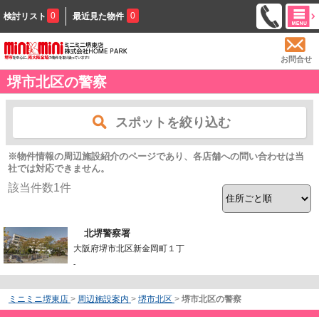
0
0
検討リスト
最近見た物件
お問合せ
堺市北区の警察
スポットを絞り込む
※物件情報の周辺施設紹介のページであり、各店舗への問い合わせは当
社では対応できません。
該当件数
1
件
北堺警察署
大阪府堺市北区新金岡町１丁
-
ミニミニ堺東店
>
周辺施設案内
>
堺市北区
>
堺市北区の警察