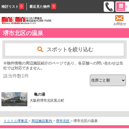
0
0
検討リスト
最近見た物件
お問合せ
堺市北区の温泉
スポットを絞り込む
※物件情報の周辺施設紹介のページであり、各店舗への問い合わせは当
社では対応できません。
該当件数
1
件
亀の湯
大阪府堺市北区黒土町
-
ミニミニ堺東店
>
周辺施設案内
>
堺市北区
>
堺市北区の温泉