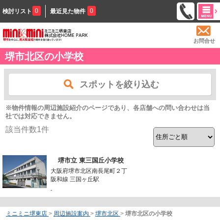
0
0
検討リスト
最近見た物件
お問合せ
堺市北区の小学校
スポットを絞り込む
※物件情報の周辺施設紹介のページであり、各店舗への問い合わせは当
社では対応できません。
該当件数
1
件
堺市立 東三国丘小学校
大阪府堺市北区南長尾町２丁
阪和線 三国ヶ丘駅
-
ミニミニ堺東店
>
周辺施設案内
>
堺市北区
>
堺市北区の小学校