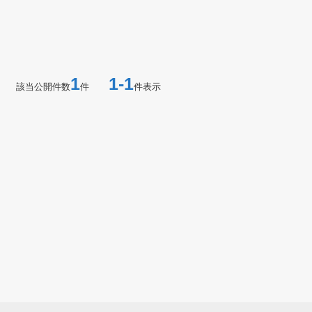
1
1-1
該当公開件数
件
件表示