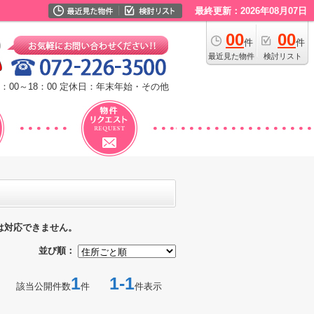
最終更新：2026年08月07日
00
00
件
件
最近見た物件
検討リスト
：00～18：00
定休日：年末年始・その他
は対応できません。
並び順：
1
1-1
該当公開件数
件
件表示