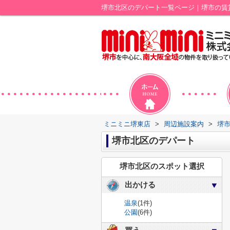
堺市北区のデパート一覧ページ｜堺市の賃
ミニミニ堺東店
>
周辺施設案内
>
堺
堺市北区のデパート
堺市北区のスポット選択
出かける
温泉
(1件)
公園
(6件)