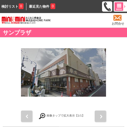
0
0
検討リスト
最近見た物件
お問合せ
サンプラザ
前
次
画像タップで拡大表示【
1
/1】