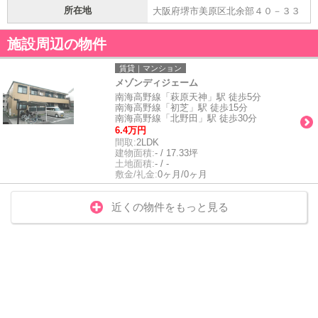
所在地
大阪府堺市美原区北余部４０－３３
施設周辺の物件
賃貸｜マンション
メゾンディジェーム
南海高野線「萩原天神」駅 徒歩5分
南海高野線「初芝」駅 徒歩15分
南海高野線「北野田」駅 徒歩30分
6.4万円
間取:
2LDK
建物面積:
- / 17.33坪
土地面積:
- / -
敷金/礼金:
0ヶ月/0ヶ月
近くの物件をもっと見る