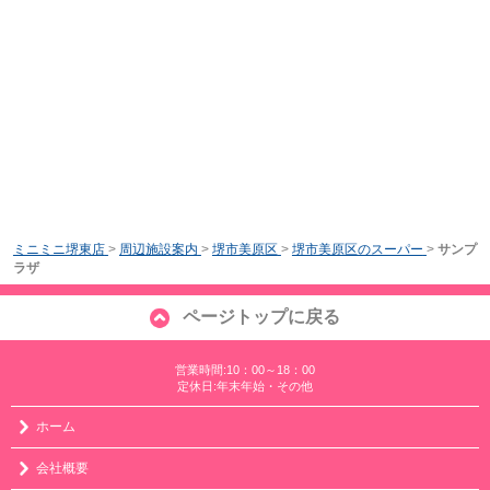
ミニミニ堺東店
>
周辺施設案内
>
堺市美原区
>
堺市美原区のスーパー
>
サンプ
ラザ
ページトップに戻る
営業時間:10：00～18：00
定休日:年末年始・その他
ホーム
会社概要