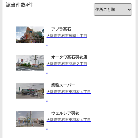
該当件数
4
件
アプラ高石
大阪府高石市綾園１丁目
-
オークワ高石羽衣店
大阪府高石市羽衣２丁目
-
業務スーパー
大阪府高石市東羽衣４丁目
-
ウェルシア羽衣
大阪府高石市東羽衣４丁目
-