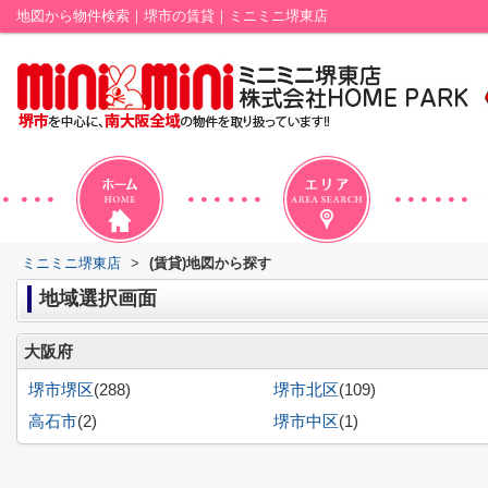
地図から物件検索｜堺市の賃貸｜ミニミニ堺東店
ミニミニ堺東店
>
(賃貸)地図から探す
地域選択画面
大阪府
堺市堺区
(288)
堺市北区
(109)
高石市
(2)
堺市中区
(1)