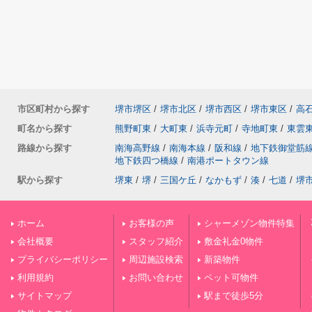
市区町村から探す
堺市堺区
/
堺市北区
/
堺市西区
/
堺市東区
/
高
町名から探す
熊野町東
/
大町東
/
浜寺元町
/
寺地町東
/
東雲
路線から探す
南海高野線
/
南海本線
/
阪和線
/
地下鉄御堂筋
地下鉄四つ橋線
/
南港ポートタウン線
駅から探す
堺東
/
堺
/
三国ケ丘
/
なかもず
/
湊
/
七道
/
堺
ホーム
お客様の声
シャーメゾン物件特集
会社概要
スタッフ紹介
敷金礼金0物件
プライバシーポリシー
周辺施設検索
新築物件
利用規約
お問い合わせ
ペット可物件
サイトマップ
駅まで徒歩5分