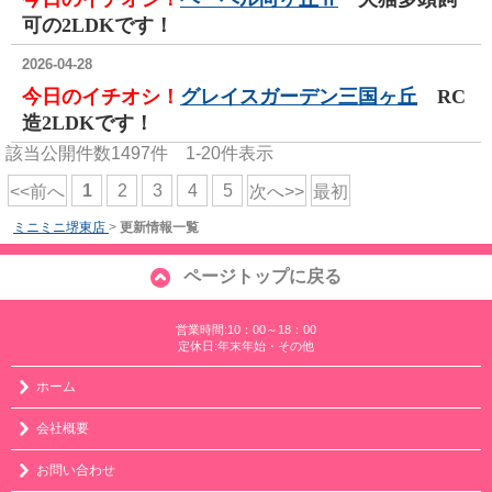
可の2LDKです！
2026-04-28
今日のイチオシ！
グレイスガーデン三国ヶ丘
RC
造2LDKです！
該当公開件数
1497
件
1-20
件表示
1
2
3
4
5
<<前へ
次へ>>
最初
ミニミニ堺東店
>
更新情報一覧
ページトップに戻る
営業時間:10：00～18：00
定休日:年末年始・その他
ホーム
会社概要
お問い合わせ