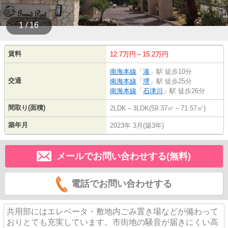
1 / 16
賃料
12.7万円～15.2万円
南海本線
「
湊
」駅 徒歩10分
交通
南海本線
「
堺
」駅 徒歩25分
南海本線
「
石津川
」駅 徒歩26分
間取り(面積)
2LDK～3LDK(59.37㎡～71.57㎡)
築年月
2023年 3月(築3年)
メールでお問い合わせする(無料)
電話でお問い合わせする
共用部にはエレベータ・敷地内ごみ置き場などが備わって
おりとても充実しています。市街地の騒音が届きにくい高