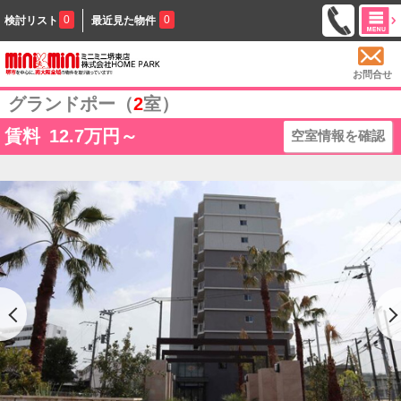
0
0
検討リスト
最近見た物件
お問合せ
グランドポー（
2
室）
賃料
12.7
万円～
空室情報を確認