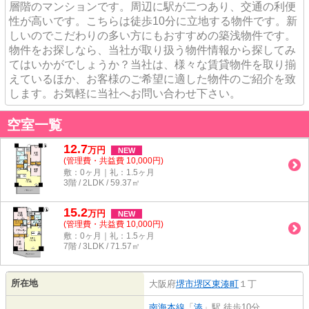
層階のマンションです。周辺に駅が二つあり、交通の利便
性が高いです。こちらは徒歩10分に立地する物件です。新
しいのでこだわりの多い方にもおすすめの築浅物件です。
物件をお探しなら、当社が取り扱う物件情報から探してみ
てはいかがでしょうか？当社は、様々な賃貸物件を取り揃
えているほか、お客様のご希望に適した物件のご紹介を致
します。お気軽に当社へお問い合わせ下さい。
空室一覧
12.7
万
円
NEW
(管理費・共益費 10,000円)
敷：0ヶ月｜礼：1.5ヶ月
3階 / 2LDK / 59.37㎡
15.2
万
円
NEW
(管理費・共益費 10,000円)
敷：0ヶ月｜礼：1.5ヶ月
7階 / 3LDK / 71.57㎡
所在地
大阪府
堺市堺区
東湊町
１丁
南海本線
「
湊
」駅 徒歩10分