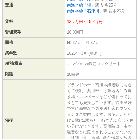
交通
南海本線
「
堺
」駅 徒歩25分
南海本線
「
石津川
」駅 徒歩26分
賃料
12.7万円～15.2万円
管理費等
10,000円
面積
59.37㎡～71.57㎡
築年数
2023年 3月 (築3年)
種別/構造
マンション/鉄筋コンクリート
階建
10階建
グランドポー：南海本線湊駅にも近
くて便利。共用部には敷地内ごみ置
き場・エレベータなどが備わってお
りとても充実しています。通風良好
で常に新鮮な空気を送り込むマンシ
ョンをご案内します。お使いいただ
備考
ける駅は2駅あり、行き先に応じて使
い分けができます。高層階は、虫や
騒音などに悩まされることがないの
で快適です。地域の物件情報を数多