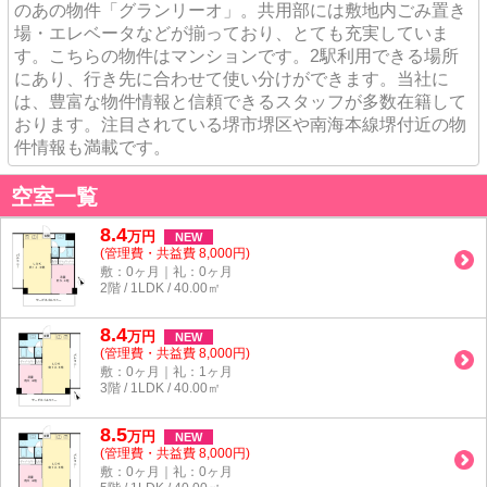
のあの物件「グランリーオ」。共用部には敷地内ごみ置き
場・エレベータなどが揃っており、とても充実していま
す。こちらの物件はマンションです。2駅利用できる場所
にあり、行き先に合わせて使い分けができます。当社に
は、豊富な物件情報と信頼できるスタッフが多数在籍して
おります。注目されている堺市堺区や南海本線堺付近の物
件情報も満載です。
空室一覧
8.4
万
円
NEW
(管理費・共益費 8,000円)
敷：0ヶ月｜礼：0ヶ月
2階 / 1LDK / 40.00㎡
8.4
万
円
NEW
(管理費・共益費 8,000円)
敷：0ヶ月｜礼：1ヶ月
3階 / 1LDK / 40.00㎡
8.5
万
円
NEW
(管理費・共益費 8,000円)
敷：0ヶ月｜礼：0ヶ月