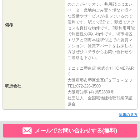
のここがイチオシ。共用部にはエレ
ベータ・敷地内ごみ置き場など様々
な設備やサービスが揃っているので
便利です。駅まで2分と、駅近でアク
備考
セスも良好な物件です。2駅利用可能
で利便性の高い物件です。堺市堺区
エリアと南海本線堺付近での賃貸マ
ンション、賃貸アパートをお探しの
方はぜひコチラからお問い合わせや
ご連絡を下さい。
ミニミニ堺東店 株式会社HOMEPAR
K
大阪府堺市堺区北瓦町２丁１－２３
取扱会社
TEL:072-226-3500
大阪府知事 (4) 第52839号
社団法人 全国宅地建物取引業保証
協会
情報の見方
メールでお問い合わせする(無料)