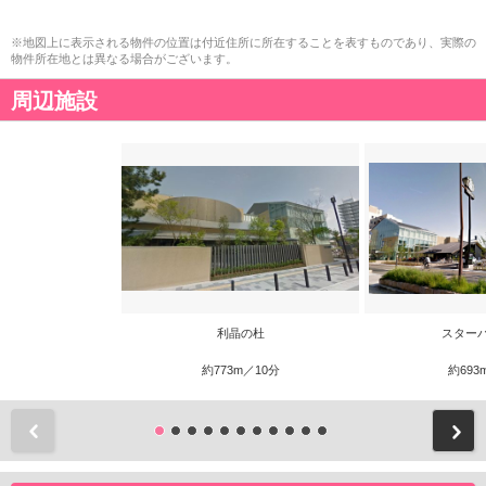
※地図上に表示される物件の位置は付近住所に所在することを表すものであり、実際の
物件所在地とは異なる場合がございます。
周辺施設
利晶の杜
スター
約773m／10分
約693
前