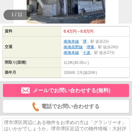
1 / 11
賃料
8.4万円～8.8万円
南海本線
「
堺
」駅 徒歩2分
交通
南海高野線
「
堺東
」駅 徒歩24分
南海本線
「
七道
」駅 徒歩27分
間取り(面積)
1LDK(40.00㎡)
築年月
2006年 2月(築20年)
メールでお問い合わせする(無料)
電話でお問い合わせする
堺市堺区周辺にある物件をお求めの方は「グランリーオ」
はいかがでしょうか。堺市堺区近辺での物件情報：大好評