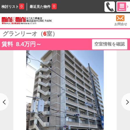
0
0
検討リスト
最近見た物件
お問合せ
グランリーオ（
6
室）
賃料
8.4
万円～
空室情報を確認