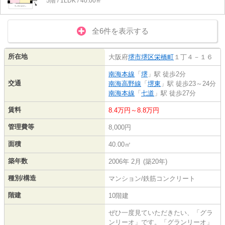
5階 / 1LDK / 40.00㎡
全6件を表示する
所在地
大阪府
堺市堺区
栄橋町
１丁４－１６
南海本線
「
堺
」駅 徒歩2分
交通
南海高野線
「
堺東
」駅 徒歩23～24分
南海本線
「
七道
」駅 徒歩27分
賃料
8.4万円～8.8万円
管理費等
8,000円
面積
40.00㎡
築年数
2006年 2月 (築20年)
種別/構造
マンション/鉄筋コンクリート
階建
10階建
ぜひ一度見ていただきたい、「グラ
ンリーオ」です。「グランリーオ」