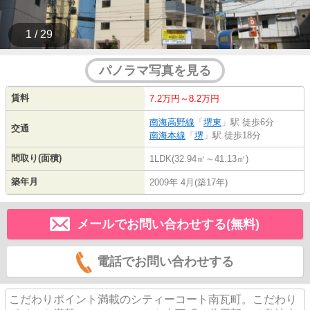
1 / 29
パノラマ写真を見る
賃料
7.2万円～8.2万円
南海高野線
「
堺東
」駅 徒歩6分
交通
南海本線
「
堺
」駅 徒歩18分
間取り(面積)
1LDK(32.94㎡～41.13㎡)
築年月
2009年 4月(築17年)
メールでお問い合わせする(無料)
電話でお問い合わせする
こだわりポイント満載のシティーコート南瓦町。こだわり