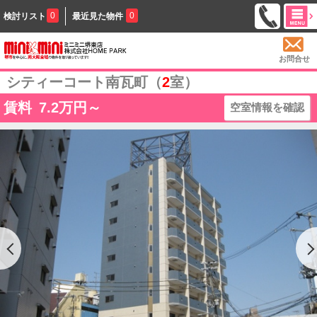
0
0
検討リスト
最近見た物件
お問合せ
シティーコート南瓦町（
2
室）
賃料
7.2
万円～
空室情報を確認