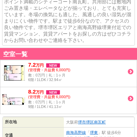
ポイント満載のシティーコート南瓦町。共用部には敷地内
ごみ置き場・エレベータなどが揃っており、とても充実し
ています。冬場の換気にも適した、風通しの良い湿気が溜
まりにくい物件です。駅まで徒歩6分なので、アクセスの
良い物件です。堺市堺区エリアと南海高野線堺東付近での
賃貸マンション、賃貸アパートをお探しの方はぜひコチラ
からお問い合わせやご連絡を下さい。
空室一覧
7.2
万
円
NEW
(管理費・共益費 6,000円)
敷：0万円｜礼：1ヶ月
6階 / 1LDK / 32.94㎡
8.2
万
円
NEW
(管理費・共益費 6,000円)
敷：0万円｜礼：1ヶ月
9階 / 1LDK / 41.13㎡
所在地
大阪府
堺市堺区
南瓦町
南海高野線
「
堺東
」駅 徒歩6分
交通