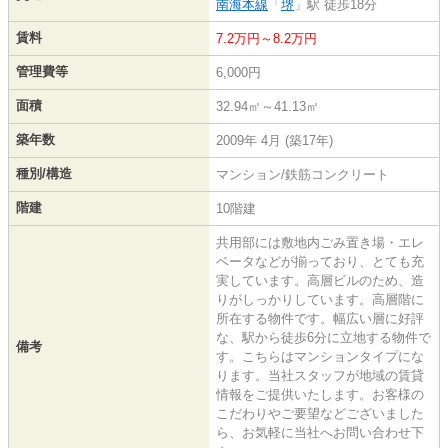
南海本線
「
堺
」駅 徒歩18分
賃料
7.2万円～8.2万円
管理費等
6,000円
面積
32.94㎡～41.13㎡
築年数
2009年 4月 (築17年)
種別/構造
マンション/鉄筋コンクリート
階建
10階建
共用部には敷地内ごみ置き場・エレ
ベータなどが揃っており、とても充
実しています。高層ビルのため、造
りがしっかりしています。高層階に
所在する物件です。幅広い層に好評
な、駅から徒歩6分に立地する物件で
備考
す。こちらはマンションタイプにな
ります。当社スタッフが地域の賃貸
情報をご提供いたします。お客様の
こだわりやご要望などございました
ら、お気軽に当社へお問い合わせ下