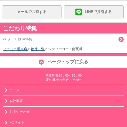
メールで共有する
LINEで共有する
こだわり特集
ペット可物件特集
ミニミニ堺東店
>
物件一覧
>
シティーコート南瓦町
ページトップに戻る
営業時間:10：00～18：00
定休日:年末年始・その他
ホーム
会社概要
お問い合わせ
PCサイト