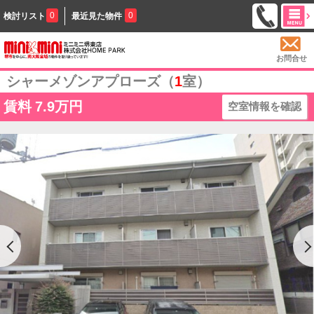
0
0
検討リスト
最近見た物件
お問合せ
シャーメゾンアプローズ（
1
室）
賃料
7.9万円
空室情報を確認