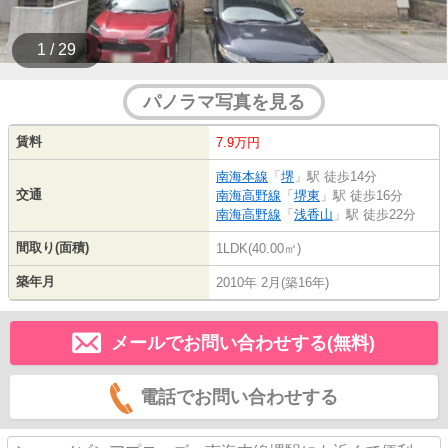
1 / 29
パノラマ写真を見る
賃料
7.9万円
南海本線
「
堺
」駅 徒歩14分
交通
南海高野線
「
堺東
」駅 徒歩16分
南海高野線
「
浅香山
」駅 徒歩22分
間取り(面積)
1LDK(40.00㎡)
築年月
2010年 2月(築16年)
メールでお問い合わせする(無料)
電話でお問い合わせする