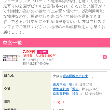
シャーメゾンアプローズ：南海本線堺駅にも近くて便利。
最寄りの公園ザビエル公園(徒歩4分)。あると使い勝手がよ
く利便性が高いのが敷地内ごみ置き場です。2駅利用可能
な物件なので、用途や行き先に応じて経路を選択できま
す。できるだけ早めに不動産情報を集めたい方は当社スタ
ッフまでご連絡ください。地域の不動産情報をいち早くお
届けします。
空室一覧
7.9
万
円
NEW
(管理費・共益費 5,500円)
敷：3万円｜礼：16万円
3階 / 1LDK / 40.00㎡
所在地
大阪府
堺市堺区
車之町東
１丁
南海本線
「
堺
」駅 徒歩14分
交通
南海高野線
「
堺東
」駅 徒歩16分
南海高野線
「
浅香山
」駅 徒歩22分
賃料
7.9万円