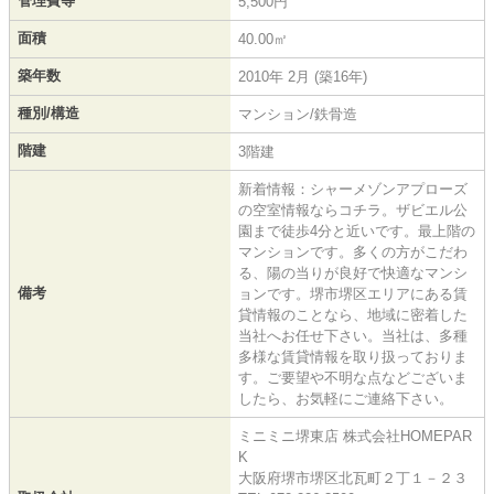
管理費等
5,500円
面積
40.00㎡
築年数
2010年 2月 (築16年)
種別/構造
マンション/鉄骨造
階建
3階建
新着情報：シャーメゾンアプローズ
の空室情報ならコチラ。ザビエル公
園まで徒歩4分と近いです。最上階の
マンションです。多くの方がこだわ
る、陽の当りが良好で快適なマンシ
備考
ョンです。堺市堺区エリアにある賃
貸情報のことなら、地域に密着した
当社へお任せ下さい。当社は、多種
多様な賃貸情報を取り扱っておりま
す。ご要望や不明な点などございま
したら、お気軽にご連絡下さい。
ミニミニ堺東店 株式会社HOMEPAR
K
大阪府堺市堺区北瓦町２丁１－２３