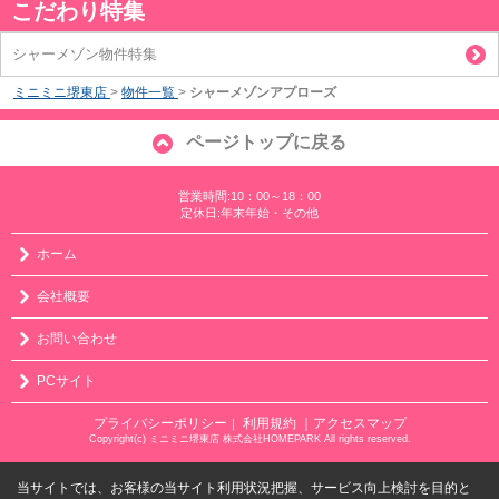
こだわり特集
シャーメゾン物件特集
ミニミニ堺東店
>
物件一覧
>
シャーメゾンアプローズ
ページトップに戻る
営業時間:10：00～18：00
定休日:年末年始・その他
ホーム
会社概要
お問い合わせ
PCサイト
プライバシーポリシー
利用規約
｜アクセスマップ
｜
Copyright(c) ミニミニ堺東店 株式会社HOMEPARK All rights reserved.
当サイトでは、お客様の当サイト利用状況把握、サービス向上検討を目的と