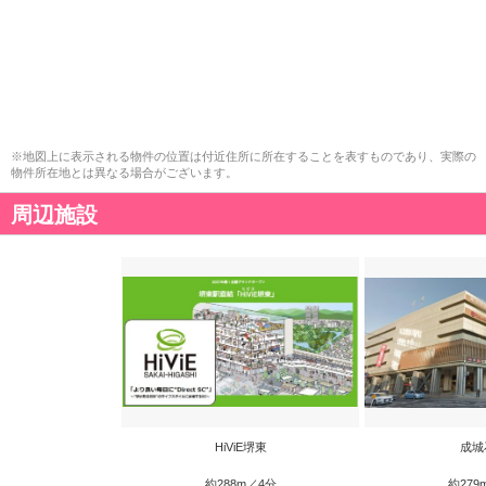
※地図上に表示される物件の位置は付近住所に所在することを表すものであり、実際の
物件所在地とは異なる場合がございます。
周辺施設
HiViE堺東
成城
約288m／4分
約279