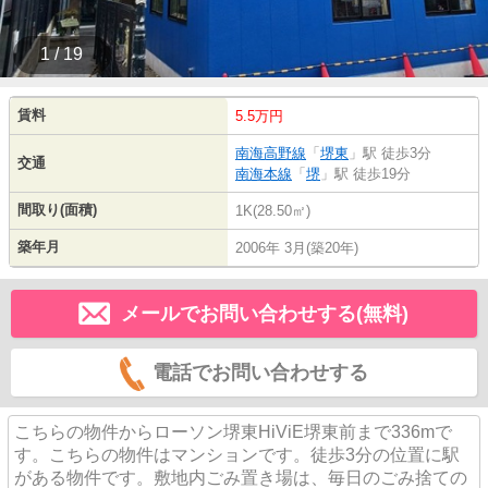
1 / 19
賃料
5.5万円
南海高野線
「
堺東
」駅 徒歩3分
交通
南海本線
「
堺
」駅 徒歩19分
間取り(面積)
1K(28.50㎡)
築年月
2006年 3月(築20年)
メールでお問い合わせする(無料)
電話でお問い合わせする
こちらの物件からローソン堺東HiViE堺東前まで336mで
す。こちらの物件はマンションです。徒歩3分の位置に駅
がある物件です。敷地内ごみ置き場は、毎日のごみ捨ての