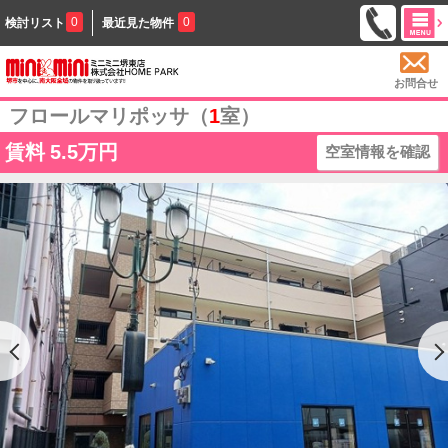
0
0
検討リスト
最近見た物件
お問合せ
フロールマリポッサ（
1
室）
賃料
5.5万円
空室情報を確認