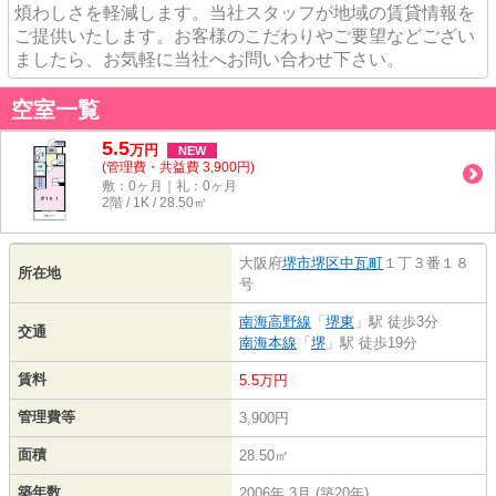
煩わしさを軽減します。当社スタッフが地域の賃貸情報を
ご提供いたします。お客様のこだわりやご要望などござい
ましたら、お気軽に当社へお問い合わせ下さい。
空室一覧
5.5
万
円
NEW
(管理費・共益費 3,900円)
敷：0ヶ月｜礼：0ヶ月
2階 / 1K / 28.50㎡
大阪府
堺市堺区
中瓦町
１丁３番１８
所在地
号
南海高野線
「
堺東
」駅 徒歩3分
交通
南海本線
「
堺
」駅 徒歩19分
賃料
5.5万円
管理費等
3,900円
面積
28.50㎡
築年数
2006年 3月 (築20年)