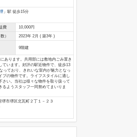
堺
」駅 徒歩15分
益費
10,000円
年数）
2023年 2月 ( 築3年 )
9階建
ろにあります。共用部には敷地内ごみ置き
しています。好評の駅近物件で、徒歩13
となっており、きれいな室内が魅力となっ
イプの物件です。ライフスタイルに適し
下さい。当社は様々な物件を取り扱って
きるようスタッフ一同努めてまいりま
府堺市堺区北瓦町２丁１－２３
号