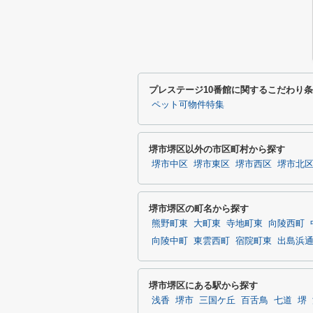
プレステージ10番館に関するこだわり
ペット可物件特集
堺市堺区以外の市区町村から探す
堺市中区
堺市東区
堺市西区
堺市北
堺市堺区の町名から探す
熊野町東
大町東
寺地町東
向陵西町
向陵中町
東雲西町
宿院町東
出島浜
堺市堺区にある駅から探す
浅香
堺市
三国ケ丘
百舌鳥
七道
堺