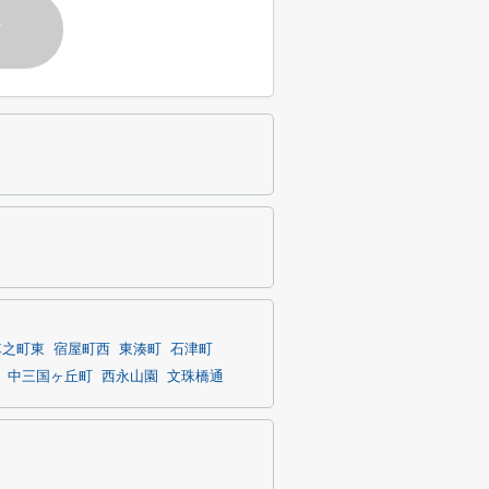
す
車之町東
宿屋町西
東湊町
石津町
中三国ヶ丘町
西永山園
文珠橋通