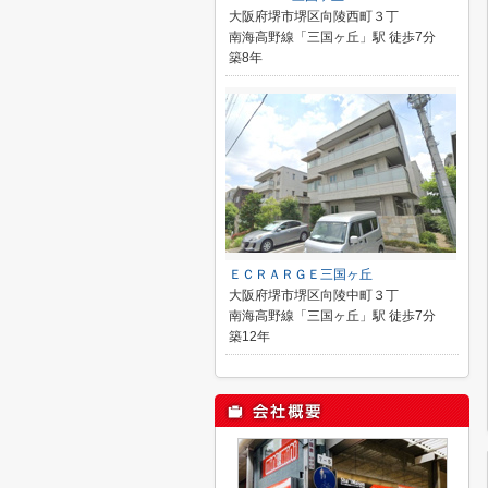
大阪府堺市堺区向陵西町３丁
南海高野線「三国ヶ丘」駅 徒歩7分
築8年
ＥＣＲＡＲＧＥ三国ヶ丘
大阪府堺市堺区向陵中町３丁
南海高野線「三国ヶ丘」駅 徒歩7分
築12年