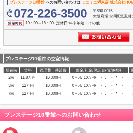
プレステージ10番館
へのお問い合わせは
ミニミニ堺東店 株式会社HOM
072-226-3500
〒590-0076
大阪府堺市堺区北瓦町
10：00～18：00 定休日:年末年始・その他
プレステージ10番館
の空室情報
所在階
賃料
管理費・共益費
敷金/礼金/保証金/償却/敷引
2階
11.8万円
10,000円
/
/
/
/
0ヶ月
10万円
-
-
-
3階
12万円
10,000円
/
/
/
/
0ヶ月
10万円
-
-
-
7階
12万円
10,000円
/
/
/
/
0ヶ月
10万円
-
-
-
プレステージ10番館
へのお問い合わせ