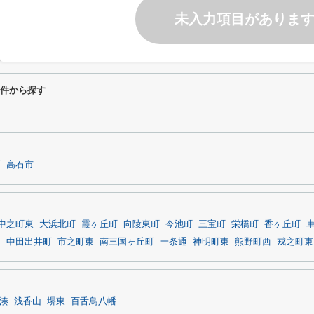
未入力項目がありま
条件から探す
区
高石市
中之町東
大浜北町
霞ヶ丘町
向陵東町
今池町
三宝町
栄橋町
香ヶ丘町
通
中田出井町
市之町東
南三国ヶ丘町
一条通
神明町東
熊野町西
戎之町東
湊
浅香山
堺東
百舌鳥八幡