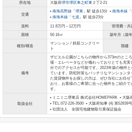
所在地
大阪府
堺市堺区
車之町東
２丁2-21
南海高野線
「
堺東
」駅 徒歩13分
南海本線
「
交通
南海本線
「
七道
」駅 徒歩23分
賃料
11.8万円～12万円
管理費・共
面積
50.16㎡
築年月（築
マンション / 鉄筋コンクリー
種別/構造
階建
ト
ザビエル公園がこちらの物件から373mのとこ
場・エレベータなどが備わっておりとても充実
分でのアクセスが可能です。2023年築の物件
備考
ています。防犯対策もバッチリなマンションタ
た賃貸物件をお探しの方は、ぜひ当社にお任せ
おり、お客様のご希望に合った物件をご紹介で
す。
ミニミニ堺東店 株式会社HOMEPARK
大阪
TEL:072-226-3500
大阪府知事 (4) 第52839
取扱会社
社団法人 全国宅地建物取引業保証協会