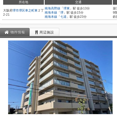
所在地
交通
南海高野線
「
堺東
」駅 徒歩13分
築
大阪府
堺市堺区
車之町東
２丁
南海本線
「
堺
」駅 徒歩15分
9
2-21
南海本線
「
七道
」駅 徒歩23分
鉄
物件情報
周辺施設