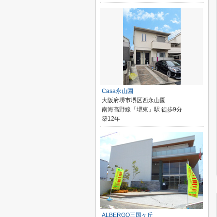
Casa永山園
大阪府堺市堺区西永山園
南海高野線「堺東」駅 徒歩9分
築12年
ALBERGO三国ヶ丘