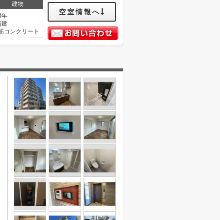
建物
空室情報へ
3年
階建
筋コンクリート