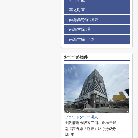
車之町東
南海高野線 堺東
南海本線 堺
南海本線 七道
おすすめ物件
プラウドタワー堺東
大阪府堺市堺区三国ヶ丘御幸通
南海高野線「堺東」駅 徒歩2分
築5年