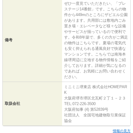
ぜひ一度見ていただきたい、「プレ
ステージ14番館」です。こちらの物
件から449mのところにザビエル公園
があります。共用部には敷地内ごみ
置き場・エレベータなど様々な設備
やサービスが揃っているので便利で
す。令和8年築で、多くの方がご満足
備考
の物件はこちらです。夏場の電気代
も安く抑えられる通風良好で快適な
マンションです。こちらでは南海本
線堺周辺に立地する物件情報をご紹
介しております。詳細が気になるの
であれば、お気軽にお問い合わせく
ださい。
ミニミニ堺東店 株式会社HOMEPAR
K
大阪府堺市堺区北瓦町２丁１－２３
取扱会社
TEL:072-226-3500
大阪府知事 (4) 第52839号
社団法人 全国宅地建物取引業保証
協会
情報の見方