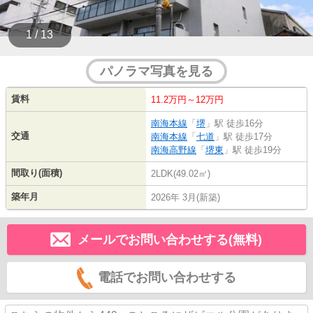
1 / 13
パノラマ写真を見る
賃料
11.2万円～12万円
南海本線
「
堺
」駅 徒歩16分
交通
南海本線
「
七道
」駅 徒歩17分
南海高野線
「
堺東
」駅 徒歩19分
間取り(面積)
2LDK(49.02㎡)
築年月
2026年 3月(新築)
メールでお問い合わせする(無料)
電話でお問い合わせする