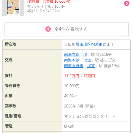
(管理費・共益費 10,000円)
敷：0ヶ月｜礼：10万円
4階 / 2LDK / 49.02㎡
全4件を表示する
所在地
大阪府
堺市堺区
宿屋町西
１丁
南海本線
「
堺
」駅 徒歩16分
交通
南海本線
「
七道
」駅 徒歩17分
南海高野線
「
堺東
」駅 徒歩19分
賃料
11.2万円～12万円
管理費等
10,000円
面積
49.02㎡
築年数
2026年 3月 (新築)
種別/構造
マンション/鉄筋コンクリート
階建
8階建