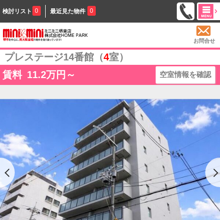
0
0
検討リスト
最近見た物件
お問合せ
プレステージ14番館（
4
室）
賃料
11.2
万円～
空室情報を確認