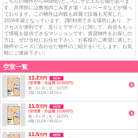
こちらの物件から449mのところにザビエル公園がありま
す。共用部には敷地内ごみ置き場・エレベータなどが揃っ
ております。この物件は内観も綺麗で設備も充実した、
2026年築となっています。2駅利用できる場所にあり、ア
クセスが便利です。造りとデザインに関して、自信をもっ
て情報を提供できるマンションです。賃貸物件をお探しの
方は、ぜひ当社にお任せ下さい。お客様のご希望に適した
物件やニーズに合わせた物件のご紹介をいたします。お気
軽にご連絡下さい。
空室一覧
11.2
万
円
NEW
(管理費・共益費 10,000円)
敷：0ヶ月｜礼：10万円
2階 / 2LDK / 49.02㎡
11.5
万
円
NEW
(管理費・共益費 10,000円)
敷：0ヶ月｜礼：10万円
4階 / 2LDK / 49.02㎡
11.5
万
円
NEW