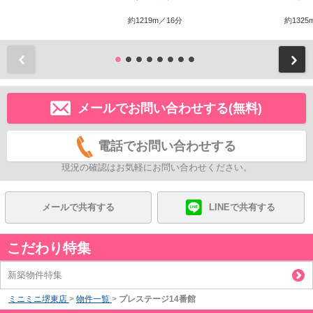
約1219m／16分
約1325
前
メールでお問い合わせする(無料)
電話でお問い合わせする
現況の確認はお気軽にお問い合わせください。
メールで共有する
LINEで共有する
こだわり特集
新築物件特集
ミニミニ堺東店
>
物件一覧
>
プレステージ14番館