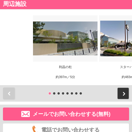
周辺施設
利晶の杜
スター
約397m／5分
約483
前
メールでお問い合わせする(無料)
電話でお問い合わせする