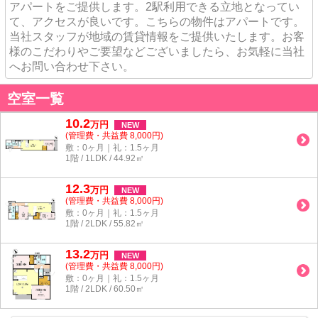
アパートをご提供します。2駅利用できる立地となってい
て、アクセスが良いです。こちらの物件はアパートです。
当社スタッフが地域の賃貸情報をご提供いたします。お客
様のこだわりやご要望などございましたら、お気軽に当社
へお問い合わせ下さい。
空室一覧
10.2
万
円
NEW
(管理費・共益費 8,000円)
敷：0ヶ月｜礼：1.5ヶ月
1階 / 1LDK / 44.92㎡
12.3
万
円
NEW
(管理費・共益費 8,000円)
敷：0ヶ月｜礼：1.5ヶ月
1階 / 2LDK / 55.82㎡
13.2
万
円
NEW
(管理費・共益費 8,000円)
敷：0ヶ月｜礼：1.5ヶ月
1階 / 2LDK / 60.50㎡