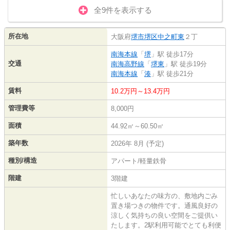
全9件を表示する
所在地
大阪府
堺市堺区
中之町東
２丁
南海本線
「
堺
」駅 徒歩17分
交通
南海高野線
「
堺東
」駅 徒歩19分
南海本線
「
湊
」駅 徒歩21分
賃料
10.2万円～13.4万円
管理費等
8,000円
面積
44.92㎡～60.50㎡
築年数
2026年 8月 (予定)
種別/構造
アパート/軽量鉄骨
階建
3階建
忙しいあなたの味方の、敷地内ごみ
置き場つきの物件です。通風良好の
涼しく気持ちの良い空間をご提供い
たします。2駅利用可能でとても利便