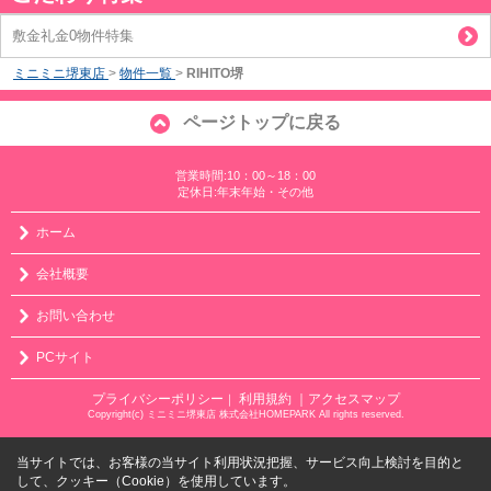
敷金礼金0物件特集
ミニミニ堺東店
>
物件一覧
>
RIHITO堺
ページトップに戻る
営業時間:10：00～18：00
定休日:年末年始・その他
ホーム
会社概要
お問い合わせ
PCサイト
プライバシーポリシー
利用規約
｜アクセスマップ
｜
Copyright(c) ミニミニ堺東店 株式会社HOMEPARK All rights reserved.
当サイトでは、お客様の当サイト利用状況把握、サービス向上検討を目的と
して、クッキー（Cookie）を使用しています。