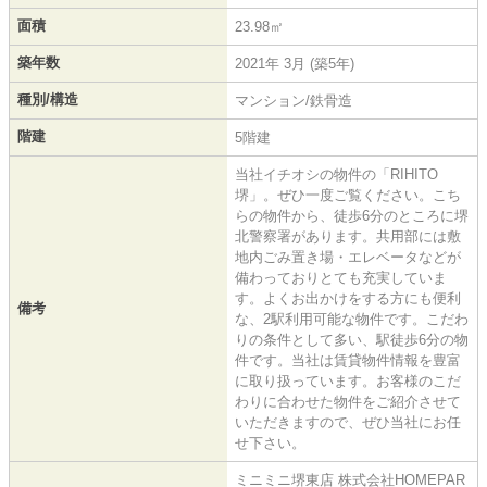
面積
23.98㎡
築年数
2021年 3月 (築5年)
種別/構造
マンション/鉄骨造
階建
5階建
当社イチオシの物件の「RIHITO
堺」。ぜひ一度ご覧ください。こち
らの物件から、徒歩6分のところに堺
北警察署があります。共用部には敷
地内ごみ置き場・エレベータなどが
備わっておりとても充実していま
す。よくお出かけをする方にも便利
備考
な、2駅利用可能な物件です。こだわ
りの条件として多い、駅徒歩6分の物
件です。当社は賃貸物件情報を豊富
に取り扱っています。お客様のこだ
わりに合わせた物件をご紹介させて
いただきますので、ぜひ当社にお任
せ下さい。
ミニミニ堺東店 株式会社HOMEPAR