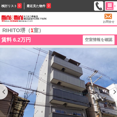
0
0
検討リスト
最近見た物件
お問合せ
RIHITO堺（
1
室）
賃料
6.2万円
空室情報を確認