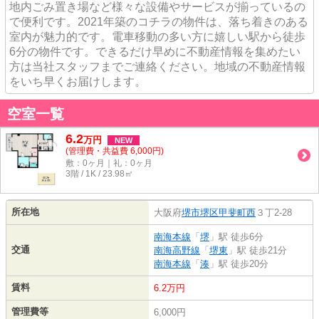
地内ごみ置き場など様々な設備やサービスが揃っているの
で便利です。2021年築のコチラの物件は、落ち着きのある
室内が魅力的です。電車移動の多い方に嬉しい駅から徒歩
6分の物件です。できるだけ早めに不動産情報を集めたい
方は当社スタッフまでご連絡ください。地域の不動産情報
をいち早くお届けします。
空室一覧
6.2
万
円
NEW
(管理費・共益費 6,000円)
敷：0ヶ月｜礼：0ヶ月
3階 / 1K / 23.98㎡
所在地
大阪府
堺市堺区
甲斐町西
３丁2-28
南海本線
「
堺
」駅 徒歩6分
交通
南海高野線
「
堺東
」駅 徒歩21分
南海本線
「
湊
」駅 徒歩20分
賃料
6.2万円
管理費等
6,000円