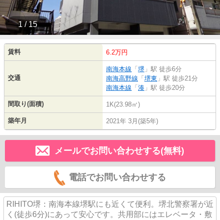
1 / 15
賃料
6.2万円
南海本線
「
堺
」駅 徒歩6分
交通
南海高野線
「
堺東
」駅 徒歩21分
南海本線
「
湊
」駅 徒歩20分
間取り(面積)
1K(23.98㎡)
築年月
2021年 3月(築5年)
メールでお問い合わせする(無料)
電話でお問い合わせする
RIHITO堺：南海本線堺駅にも近くて便利。堺北警察署が近
く(徒歩6分)にあって安心です。共用部にはエレベータ・敷