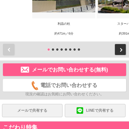
利晶の杜
スター
約471m／6分
約391
前
メールでお問い合わせする(無料)
電話でお問い合わせする
現況の確認はお気軽にお問い合わせください。
メールで共有する
LINEで共有する
こだわり特集