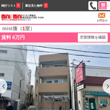
0
0
検討リスト
最近見た物件
お問合せ
mist湊（
1
室）
賃料
6万円
空室情報を確認