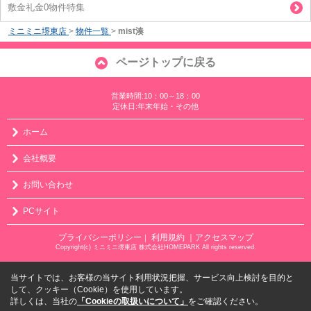
敷金礼金0物件特集
ミニミニ堺東店
>
物件一覧
>
mist湊
ページトップに戻る
営業時間:10：00～18：00
定休日:年末年始・その他
ホーム
会社概要
お問い合わせ
PCサイト
プライバシーポリシー
利用規約
｜アクセスマップ
｜
Copyright(c) ミニミニ堺東店 株式会社HOMEPARK All rights reserved.
当サイトでは、お客様の当サイト利用状況把握、サービス向上検討を目的と
して、クッキー（Cookie）を使用しています。
詳しくは、当社の
「Cookieの取扱いについて」
をご確認ください。