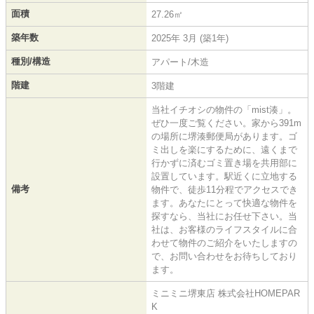
面積
27.26㎡
築年数
2025年 3月 (築1年)
種別/構造
アパート/木造
階建
3階建
当社イチオシの物件の「mist湊」。
ぜひ一度ご覧ください。家から391m
の場所に堺湊郵便局があります。ゴ
ミ出しを楽にするために、遠くまで
行かずに済むゴミ置き場を共用部に
設置しています。駅近くに立地する
備考
物件で、徒歩11分程でアクセスでき
ます。あなたにとって快適な物件を
探すなら、当社にお任せ下さい。当
社は、お客様のライフスタイルに合
わせて物件のご紹介をいたしますの
で、お問い合わせをお待ちしており
ます。
ミニミニ堺東店 株式会社HOMEPAR
K