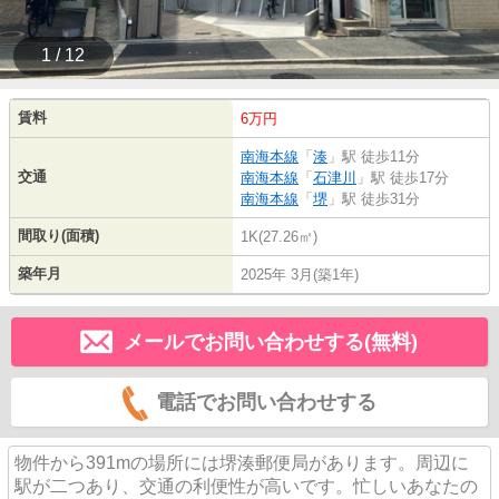
1 / 12
賃料
6万円
南海本線
「
湊
」駅 徒歩11分
交通
南海本線
「
石津川
」駅 徒歩17分
南海本線
「
堺
」駅 徒歩31分
間取り(面積)
1K(27.26㎡)
築年月
2025年 3月(築1年)
メールでお問い合わせする(無料)
電話でお問い合わせする
物件から391mの場所には堺湊郵便局があります。周辺に
駅が二つあり、交通の利便性が高いです。忙しいあなたの