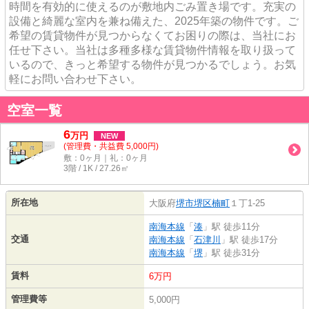
時間を有効的に使えるのが敷地内ごみ置き場です。充実の
設備と綺麗な室内を兼ね備えた、2025年築の物件です。ご
希望の賃貸物件が見つからなくてお困りの際は、当社にお
任せ下さい。当社は多種多様な賃貸物件情報を取り扱って
いるので、きっと希望する物件が見つかるでしょう。お気
軽にお問い合わせ下さい。
空室一覧
6
万
円
NEW
(管理費・共益費 5,000円)
敷：0ヶ月｜礼：0ヶ月
3階 / 1K / 27.26㎡
所在地
大阪府
堺市堺区
楠町
１丁1-25
南海本線
「
湊
」駅 徒歩11分
交通
南海本線
「
石津川
」駅 徒歩17分
南海本線
「
堺
」駅 徒歩31分
賃料
6万円
管理費等
5,000円