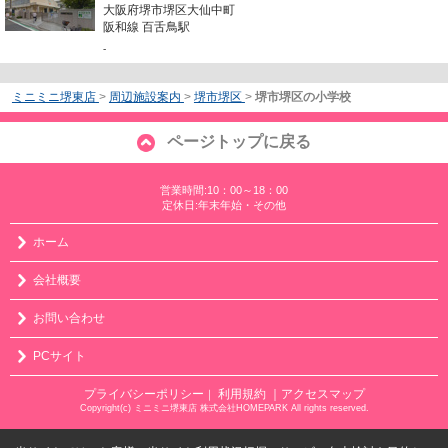
大阪府堺市堺区大仙中町
阪和線 百舌鳥駅
-
ミニミニ堺東店
>
周辺施設案内
>
堺市堺区
>
堺市堺区の小学校
ページトップに戻る
営業時間:10：00～18：00
定休日:年末年始・その他
ホーム
会社概要
お問い合わせ
PCサイト
プライバシーポリシー
利用規約
｜アクセスマップ
｜
Copyright(c) ミニミニ堺東店 株式会社HOMEPARK All rights reserved.