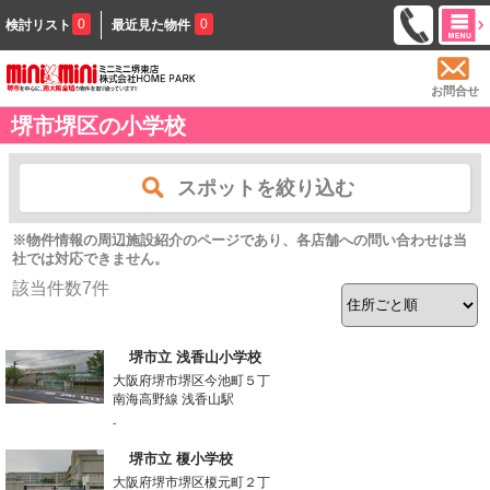
0
0
検討リスト
最近見た物件
お問合せ
堺市堺区の小学校
スポットを絞り込む
※物件情報の周辺施設紹介のページであり、各店舗への問い合わせは当
社では対応できません。
該当件数
7
件
堺市立 浅香山小学校
大阪府堺市堺区今池町５丁
南海高野線 浅香山駅
-
堺市立 榎小学校
大阪府堺市堺区榎元町２丁