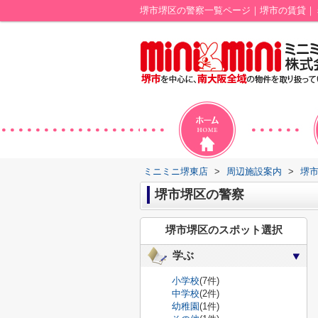
堺市堺区の警察一覧ページ｜堺市の賃貸｜
ミニミニ堺東店
>
周辺施設案内
>
堺
堺市堺区の警察
堺市堺区のスポット選択
学ぶ
小学校
(7件)
中学校
(2件)
幼稚園
(1件)