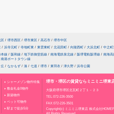
北区
/
堺市西区
/
堺市東区
/
高石市
/
堺市中区
東
/
浜寺元町
/
寺地町東
/
東雲東町
/
北花田町
/
向陵西町
/
大浜北町
/
中之町
海本線
/
阪和線
/
地下鉄御堂筋線
/
南海電鉄泉北線
/
阪堺電軌阪堺線
/
南海高
南港ポートタウン線
ケ丘
/
なかもず
/
湊
/
七道
/
堺市
/
東羽衣
/
津久野
/
浜寺公園
堺市・堺区の賃貸ならミニミニ堺東
シャーメゾン物件特集
敷金礼金0物件
大阪府堺市堺区北瓦町２丁１－２３
新築物件
TEL:072-226-3500
ペット可物件
FAX:072-226-3501
駅まで徒歩5分
Copyright(c) ミニミニ堺東店 株式会社HOME
All Rights Reserved.