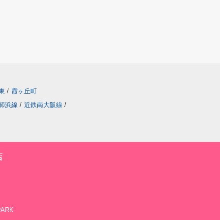
東
/
霞ヶ丘町
師浜線
/
近鉄南大阪線
/
店
PARK