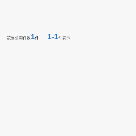
1
1-1
該当公開件数
件
件表示