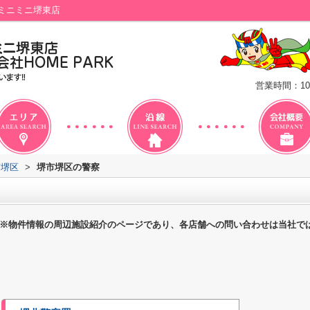
ミニミニ堺東店
営業時間：10
市堺区
>
堺市堺区の警察
※物件情報の周辺施設紹介のページであり、各店舗への問い合わせは当社で