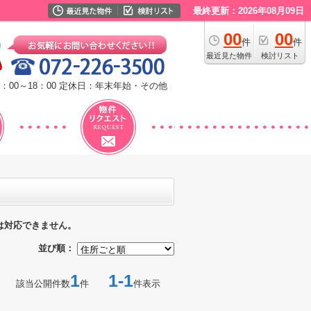
最終更新：2026年08月09日
00
00
件
件
最近見た物件
検討リスト
：00～18：00
定休日：年末年始・その他
は対応できません。
並び順：
1
1-1
該当公開件数
件
件表示