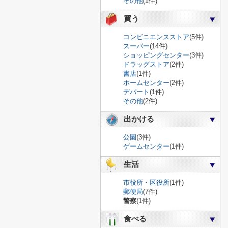
その他
(1件)
買う
コンビニエンスストア
(5件)
スーパー
(14件)
ショッピングセンター
(3件)
ドラッグストア
(2件)
書店
(1件)
ホームセンター
(2件)
デパート
(1件)
その他
(2件)
出かける
公園
(3件)
ゲームセンター
(1件)
生活
市役所・区役所
(1件)
郵便局
(7件)
警察
(1件)
食べる