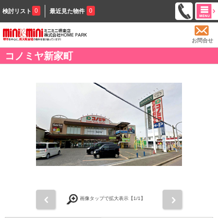
0
0
検討リスト
最近見た物件
お問合せ
コノミヤ新家町
前
次
画像タップで拡大表示【
1
/1】