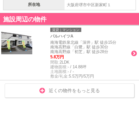
所在地
大阪府堺市中区新家町１
施設周辺の物件
賃貸｜マンション
パルハイツA
南海電鉄泉北線「深井」駅 徒歩15分
南海高野線「白鷺」駅 徒歩30分
南海高野線「初芝」駅 徒歩28分
5.8万円
間取:
2LDK
建物面積:
- / 14.88坪
土地面積:
- / -
敷金/礼金:
5.5万円/5万円
近くの物件をもっと見る