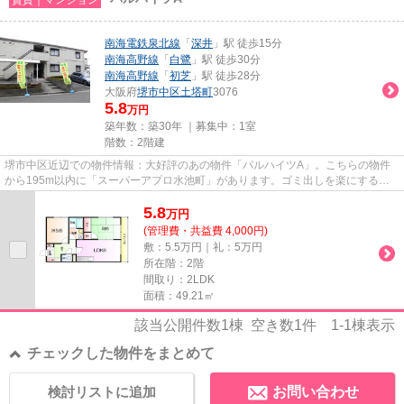
南海電鉄泉北線
「
深井
」駅 徒歩15分
南海高野線
「
白鷺
」駅 徒歩30分
南海高野線
「
初芝
」駅 徒歩28分
大阪府
堺市中区
土塔町
3076
5.8
万円
築年数：築30年 ｜募集中：
1室
階数：2階建
堺市中区近辺での物件情報：大好評のあの物件「パルハイツA」。こちらの物件
から195m以内に「スーパーアプロ水池町」があります。ゴミ出しを楽にするた
めに、遠くまで行かずに済むゴミ...
5.8
万
円
(管理費・共益費 4,000円)
敷：5.5万円｜礼：5万円
所在階：2階
間取り：2LDK
面積：49.21㎡
該当公開件数
1
棟 空き数
1
件
1-1
棟表示
チェックした物件をまとめて
検討リストに追加
お問い合わせ