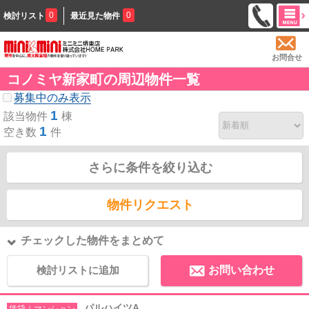
0
0
検討リスト
最近見た物件
お問合せ
コノミヤ新家町の周辺物件一覧
募集中のみ表示
1
該当物件
棟
1
空き数
件
さらに条件を絞り込む
物件リクエスト
チェックした物件をまとめて
検討リストに追加
お問い合わせ
パルハイツA
賃貸｜マンション