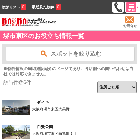
0
0
検討リスト
最近見た物件
お問合せ
堺市東区のお役立ち情報一覧
スポットを絞り込む
※物件情報の周辺施設紹介のページであり、各店舗への問い合わせは当
社では対応できません。
該当件数
6
件
ダイキ
大阪府堺市東区大美野
-
白鷺公園
大阪府堺市東区白鷺町１丁