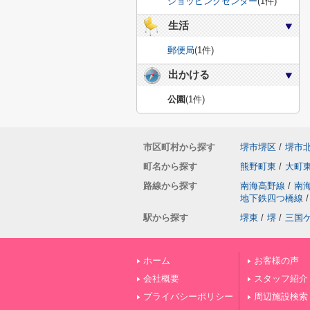
ショッピングセンター
(1件)
生活
郵便局
(1件)
出かける
公園
(1件)
市区町村から探す
堺市堺区
/
堺市
町名から探す
熊野町東
/
大町
路線から探す
南海高野線
/
南
地下鉄四つ橋線
/
駅から探す
堺東
/
堺
/
三国
ホーム
お客様の声
会社概要
スタッフ紹介
プライバシーポリシー
周辺施設検索