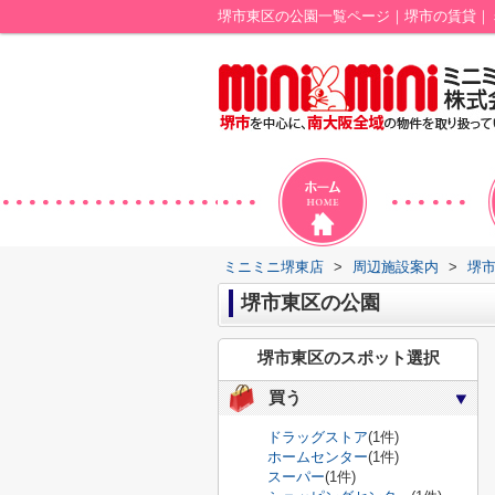
堺市東区の公園一覧ページ｜堺市の賃貸｜
ミニミニ堺東店
>
周辺施設案内
>
堺
堺市東区の公園
堺市東区のスポット選択
買う
ドラッグストア
(1件)
ホームセンター
(1件)
スーパー
(1件)