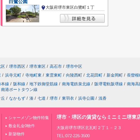
白鷺公園
大阪府堺市東区白鷺町１丁
北区
/
堺市西区
/
堺市東区
/
高石市
/
堺市中区
東
/
浜寺元町
/
寺地町東
/
東雲東町
/
向陵西町
/
北花田町
/
新金岡町
/
長曽根
海本線
/
阪和線
/
地下鉄御堂筋線
/
南海電鉄泉北線
/
阪堺電軌阪堺線
/
南海高
南港ポートタウン線
ケ丘
/
なかもず
/
湊
/
七道
/
堺市
/
東羽衣
/
浜寺公園
/
浅香
堺市・堺区の賃貸ならミニミニ堺東
シャーメゾン物件特集
敷金礼金0物件
大阪府堺市堺区北瓦町２丁１－２３
新築物件
TEL:072-226-3500