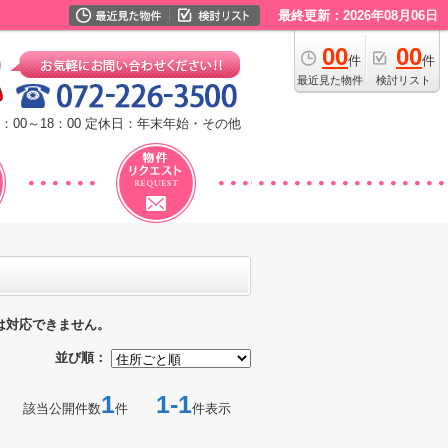
最終更新：2026年08月06日
00
00
件
件
最近見た物件
検討リスト
：00～18：00
定休日：年末年始・その他
は対応できません。
並び順：
1
1-1
該当公開件数
件
件表示