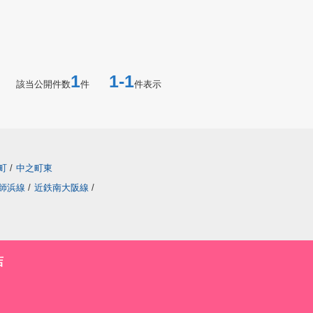
1
1-1
該当公開件数
件
件表示
町
/
中之町東
師浜線
/
近鉄南大阪線
/
店