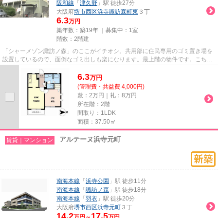
阪和線
「
津久野
」駅 徒歩27分
大阪府
堺市西区
浜寺諏訪森町東
３丁
6.3
万円
築年数：築19年 ｜募集中：
1室
階数：2階建
「シャーメゾン諏訪ノ森」のここがイチオシ。共用部に住民専用のゴミ置き場を
設置しているので、面倒なゴミ出しも楽になります。最上階の物件です。こちら
の物件はアパートです。でき...
6.3
万
円
(管理費・共益費 4,000円)
敷：2万円｜礼：8万円
所在階：2階
間取り：1LDK
面積：37.50㎡
アルテーヌ浜寺元町
賃貸｜マンション
南海本線
「
浜寺公園
」駅 徒歩11分
南海本線
「
諏訪ノ森
」駅 徒歩18分
南海本線
「
羽衣
」駅 徒歩20分
大阪府
堺市西区
浜寺元町
３丁
14.2
17.5
万円～
万円