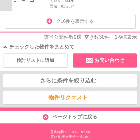
間取り：3LDK
面積：82.26㎡
全16件を表示する
該当公開件数
9
棟 空き数
30
件
1-9
棟表示
チェックした物件をまとめて
検討リストに追加
お問い合わせ
さらに条件を絞り込む
物件リクエスト
ページトップに戻る
営業時間:10：00～18：00
定休日:年末年始・その他