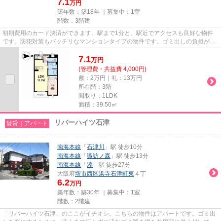
7.1
万円
築年数：築18年 ｜募集中：
1室
階数：3階建
初期費用のカード決済ができます。駅まで1分と、駅近でアクセスも良好な物件
です。防犯対策もバッチリなマンションタイプの物件です。ゴミ出しの負担が軽
減できる敷地内ごみ置き場付き...
7.1
万
円
(管理費・共益費 4,000円)
敷：2万円｜礼：13万円
所在階：3階
間取り：1LDK
面積：39.50㎡
リバーハイツ石津
賃貸｜アパート
南海本線
「
石津川
」駅 徒歩10分
南海本線
「
諏訪ノ森
」駅 徒歩13分
南海本線
「
湊
」駅 徒歩27分
大阪府
堺市西区
浜寺石津町東
４丁
6.2
万円
築年数：築30年 ｜募集中：
1室
階数：2階建
「リバーハイツ石津」のここがイチオシ。こちらの物件はアパートです。ゴミ出