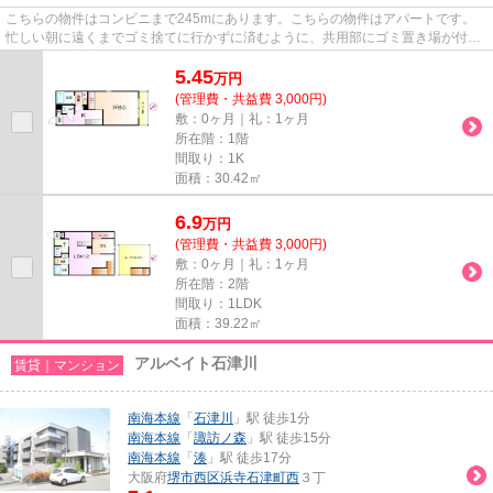
こちらの物件はコンビニまで245mにあります。こちらの物件はアパートです。
忙しい朝に遠くまでゴミ捨てに行かずに済むように、共用部にゴミ置き場が付い
ています。充実の設備と綺麗な...
5.45
万
円
(管理費・共益費 3,000円)
敷：0ヶ月｜礼：1ヶ月
所在階：1階
間取り：1K
面積：30.42㎡
6.9
万
円
(管理費・共益費 3,000円)
敷：0ヶ月｜礼：1ヶ月
所在階：2階
間取り：1LDK
面積：39.22㎡
アルベイト石津川
賃貸｜マンション
南海本線
「
石津川
」駅 徒歩1分
南海本線
「
諏訪ノ森
」駅 徒歩15分
南海本線
「
湊
」駅 徒歩17分
大阪府
堺市西区
浜寺石津町西
３丁