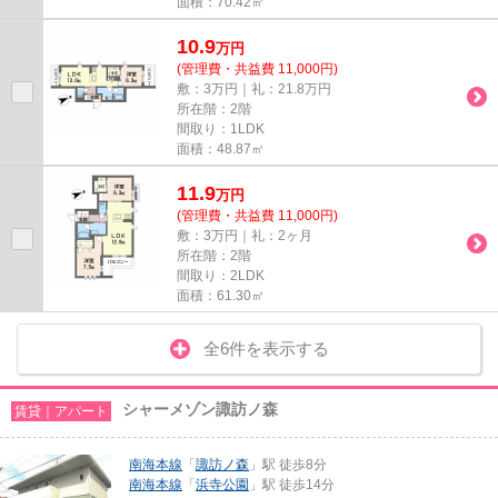
面積：70.42㎡
10.9
万
円
(管理費・共益費 11,000円)
敷：3万円｜礼：21.8万円
所在階：2階
間取り：1LDK
面積：48.87㎡
11.9
万
円
(管理費・共益費 11,000円)
敷：3万円｜礼：2ヶ月
所在階：2階
間取り：2LDK
面積：61.30㎡
全6件を表示する
シャーメゾン諏訪ノ森
賃貸｜アパート
南海本線
「
諏訪ノ森
」駅 徒歩8分
南海本線
「
浜寺公園
」駅 徒歩14分