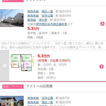
南海本線
「
諏訪ノ森
」駅 徒歩10分
南海本線
「
浜寺公園
」駅 徒歩14分
阪和線
「
津久野
」駅 徒歩25分
大阪府
堺市西区
浜寺諏訪森町東
３丁
5.3
万円
築年数：築36年 ｜募集中：
1室
階数：2階建
当社イチオシの物件の「メゾンドスワ」。ぜひ一度ご覧ください。幅広い層に好
評な、駅から徒歩10分に立地する物件です。こちらの物件はアパートです。敷地
内にごみ置き場があるので、...
5.3
万
円
(管理費・共益費 4,000円)
敷：2万円｜礼：5万円
所在階：1階
間取り：3DK
面積：46.00㎡
ファミール以和貴
賃貸｜アパート
南海本線
「
浜寺公園
」駅 徒歩7分
南海本線
「
諏訪ノ森
」駅 徒歩15分