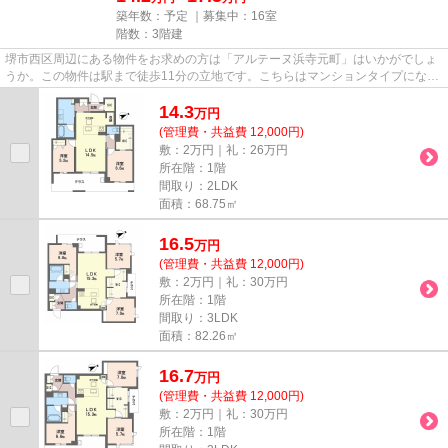
築年数：予定 ｜募集中：
16室
階数：3階建
堺市西区周辺にある物件をお求めの方は「アルテーヌ浜寺元町」はいかがでしょ
うか。この物件は駅まで徒歩11分の立地です。こちらはマンションタイプになり
ます。2駅利用できる場所にあ...
14.3
万
円
(管理費・共益費 12,000円)
敷：2万円｜礼：26万円
所在階：1階
間取り：2LDK
面積：68.75㎡
16.5
万
円
(管理費・共益費 12,000円)
敷：2万円｜礼：30万円
所在階：1階
間取り：3LDK
面積：82.26㎡
16.7
万
円
(管理費・共益費 12,000円)
敷：2万円｜礼：30万円
所在階：1階