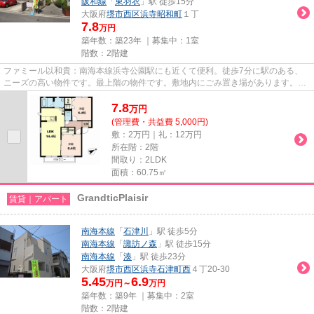
阪和線
「
東羽衣
」駅 徒歩15分
大阪府
堺市西区
浜寺昭和町
１丁
7.8
万円
築年数：築23年 ｜募集中：
1室
階数：2階建
ファミール以和貴：南海本線浜寺公園駅にも近くて便利。徒歩7分に駅のある、
ニーズの高い物件です。最上階の物件です。敷地内にごみ置き場があります。堺
市西区エリアにある賃貸情報の...
7.8
万
円
(管理費・共益費 5,000円)
敷：2万円｜礼：12万円
所在階：2階
間取り：2LDK
面積：60.75㎡
GrandticPlaisir
賃貸｜アパート
南海本線
「
石津川
」駅 徒歩5分
南海本線
「
諏訪ノ森
」駅 徒歩15分
南海本線
「
湊
」駅 徒歩23分
大阪府
堺市西区
浜寺石津町西
４丁20-30
5.45
6.9
万円～
万円
築年数：築9年 ｜募集中：
2室
階数：2階建