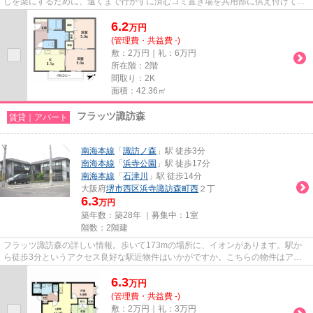
しを楽にするために、遠くまで行かずに済むゴミ置き場を共用部に供え付けてお
ります。最上階の物件です。...
6.2
万
円
(管理費・共益費 -)
敷：2万円｜礼：6万円
所在階：2階
間取り：2K
面積：42.36㎡
フラッツ諏訪森
賃貸｜アパート
南海本線
「
諏訪ノ森
」駅 徒歩3分
南海本線
「
浜寺公園
」駅 徒歩17分
南海本線
「
石津川
」駅 徒歩14分
大阪府
堺市西区
浜寺諏訪森町西
２丁
6.3
万円
築年数：築28年 ｜募集中：
1室
階数：2階建
フラッツ諏訪森の詳しい情報。歩いて173mの場所に、イオンがあります。駅か
ら徒歩3分というアクセス良好な駅近物件はいかがですか。こちらの物件はアパ
ートです。できるだけ早めに不動...
6.3
万
円
(管理費・共益費 -)
敷：2万円｜礼：3万円