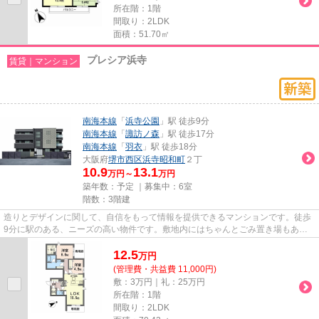
所在階：1階
間取り：2LDK
面積：51.70㎡
プレシア浜寺
賃貸｜マンション
南海本線
「
浜寺公園
」駅 徒歩9分
南海本線
「
諏訪ノ森
」駅 徒歩17分
南海本線
「
羽衣
」駅 徒歩18分
大阪府
堺市西区
浜寺昭和町
２丁
10.9
13.1
万円～
万円
築年数：予定 ｜募集中：
6室
階数：3階建
造りとデザインに関して、自信をもって情報を提供できるマンションです。徒歩
9分に駅のある、ニーズの高い物件です。敷地内にはちゃんとごみ置き場もあり
ます。付近に駅が2つあるので...
12.5
万
円
(管理費・共益費 11,000円)
敷：3万円｜礼：25万円
所在階：1階
間取り：2LDK