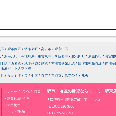
北区
/
堺市西区
/
堺市東区
/
高石市
/
堺市中区
東
/
浜寺元町
/
寺地町東
/
東雲東町
/
向陵西町
/
北花田町
/
新金岡町
/
長曽根
海本線
/
阪和線
/
地下鉄御堂筋線
/
南海電鉄泉北線
/
阪堺電軌阪堺線
/
南海高
南港ポートタウン線
ケ丘
/
なかもず
/
湊
/
七道
/
堺市
/
東羽衣
/
浜寺公園
/
浅香
堺市・堺区の賃貸ならミニミニ堺東
シャーメゾン物件特集
敷金礼金0物件
大阪府堺市堺区北瓦町２丁１－２３
新築物件
TEL:072-226-3500
ペット可物件
FAX:072-226-3501