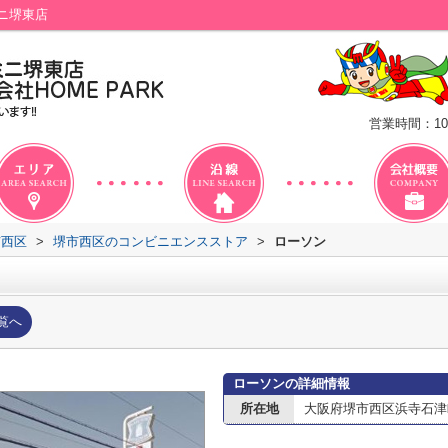
ニ堺東店
営業時間：10
市西区
>
堺市西区のコンビニエンスストア
>
ローソン
覧へ
ローソンの詳細情報
所在地
大阪府堺市西区浜寺石津