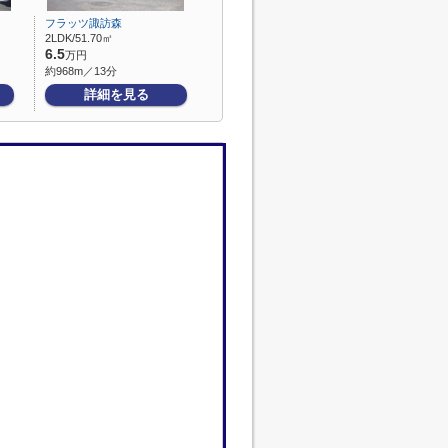
フラッツ諏訪森
2LDK/51.70㎡
6.5
万円
約968m／13分
詳細を見る