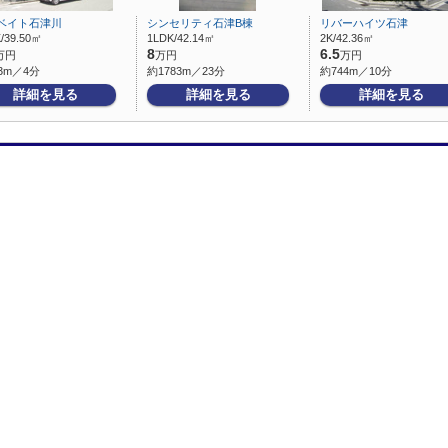
ベイト石津川
シンセリティ石津B棟
リバーハイツ石津
/39.50㎡
1LDK/42.14㎡
2K/42.36㎡
8
6.5
万円
万円
万円
3m／4分
約1783m／23分
約744m／10分
詳細を見る
詳細を見る
詳細を見る