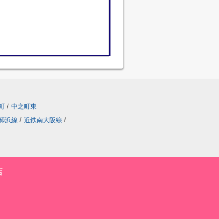
町
/
中之町東
師浜線
/
近鉄南大阪線
/
店