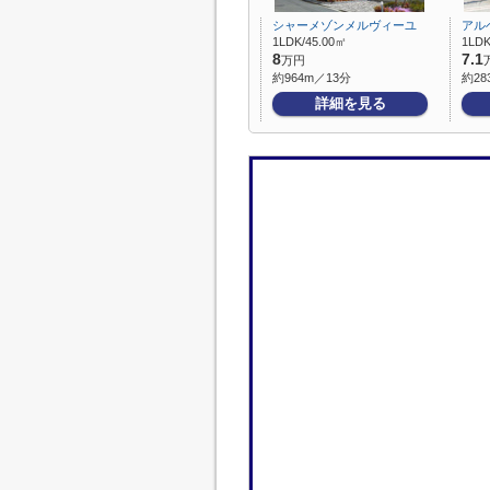
シャーメゾンメルヴィーユ
アル
1LDK/45.00㎡
1LDK
8
7.1
万円
約964m／13分
約28
詳細を見る