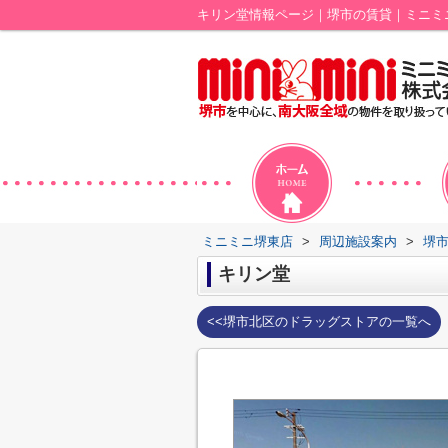
キリン堂情報ページ｜堺市の賃貸｜ミニミ
ミニミニ堺東店
>
周辺施設案内
>
堺
キリン堂
<<堺市北区のドラッグストアの一覧へ