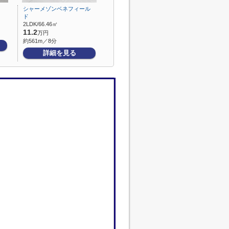
シャーメゾンベネフィール
ド
2LDK/66.46㎡
11.2
万円
約561m／8分
詳細を見る