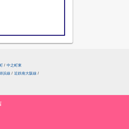
町
/
中之町東
師浜線
/
近鉄南大阪線
/
店