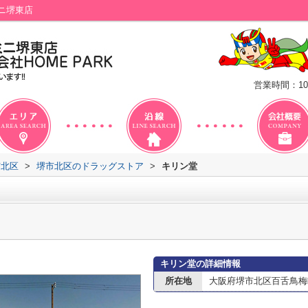
ニ堺東店
営業時間：10
市北区
>
堺市北区のドラッグストア
>
キリン堂
キリン堂の詳細情報
所在地
大阪府堺市北区百舌鳥梅