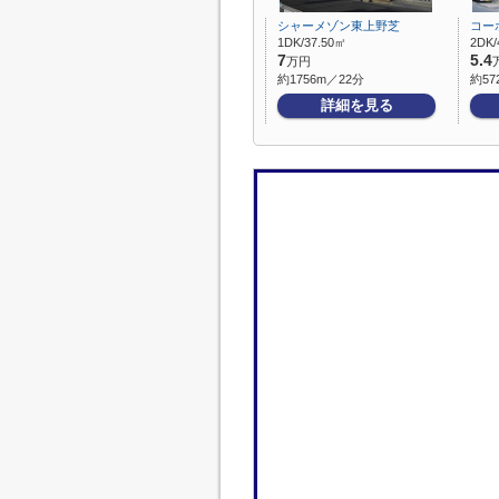
シャーメゾン東上野芝
コー
1DK/37.50㎡
2DK/
7
5.4
万円
約1756m／22分
約57
詳細を見る