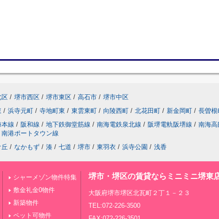
北区
/
堺市西区
/
堺市東区
/
高石市
/
堺市中区
東
/
浜寺元町
/
寺地町東
/
東雲東町
/
向陵西町
/
北花田町
/
新金岡町
/
長曽根
海本線
/
阪和線
/
地下鉄御堂筋線
/
南海電鉄泉北線
/
阪堺電軌阪堺線
/
南海高
南港ポートタウン線
ケ丘
/
なかもず
/
湊
/
七道
/
堺市
/
東羽衣
/
浜寺公園
/
浅香
堺市・堺区の賃貸ならミニミニ堺東
シャーメゾン物件特集
敷金礼金0物件
大阪府堺市堺区北瓦町２丁１－２３
新築物件
TEL:072-226-3500
ペット可物件
FAX:072-226-3501