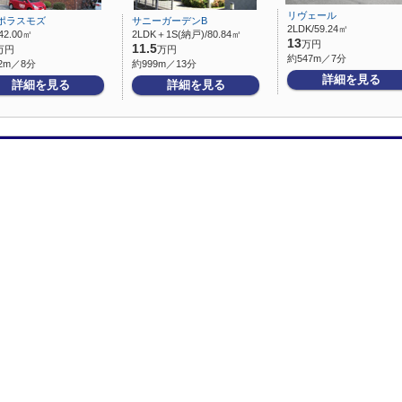
リヴェール
ポラスモズ
サニーガーデンB
2LDK/59.24㎡
42.00㎡
2LDK＋1S(納戸)/80.84㎡
13
万円
11.5
万円
万円
約547m／7分
2m／8分
約999m／13分
詳細を見る
詳細を見る
詳細を見る