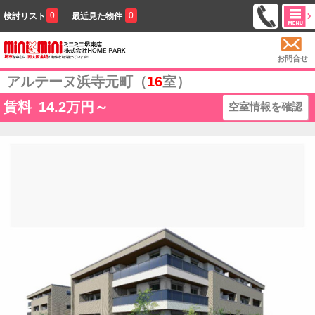
0
0
検討リスト
最近見た物件
お問合せ
アルテーヌ浜寺元町（
16
室）
賃料
14.2
万円～
空室情報を確認