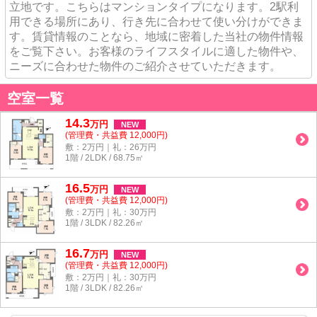
立地です。こちらはマンションタイプになります。2駅利
用できる場所にあり、行き先に合わせて使い分けができま
す。賃貸情報のことなら、地域に密着した当社の物件情報
をご覧下さい。お客様のライフスタイルに適した物件や、
ニーズに合わせた物件のご紹介させていただきます。
空室一覧
14.3
万
円
NEW
(管理費・共益費 12,000円)
敷：2万円｜礼：26万円
1階 / 2LDK / 68.75㎡
16.5
万
円
NEW
(管理費・共益費 12,000円)
敷：2万円｜礼：30万円
1階 / 3LDK / 82.26㎡
16.7
万
円
NEW
(管理費・共益費 12,000円)
敷：2万円｜礼：30万円
1階 / 3LDK / 82.26㎡