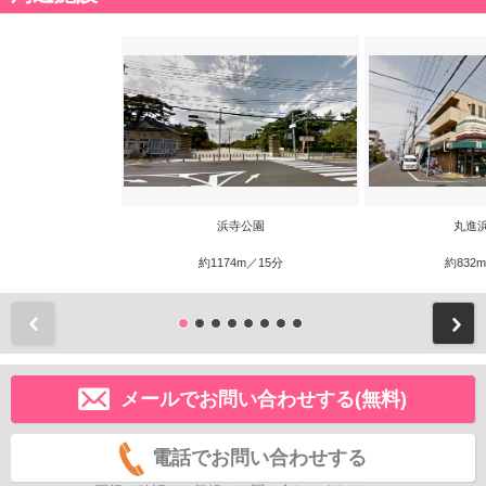
浜寺公園
丸進
約1174m／15分
約832
前
メールでお問い合わせする(無料)
電話でお問い合わせする