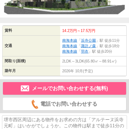
賃料
14.2万円～17.5万円
南海本線
「
浜寺公園
」駅 徒歩11分
交通
南海本線
「
諏訪ノ森
」駅 徒歩18分
南海本線
「
羽衣
」駅 徒歩20分
間取り(面積)
2LDK～3LDK(65.80㎡～88.91㎡)
築年月
2026年 10月(予定)
メールでお問い合わせする(無料)
電話でお問い合わせする
堺市西区周辺にある物件をお求めの方は「アルテーヌ浜寺
元町」はいかがでしょうか。この物件は駅まで徒歩11分の