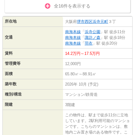
全16件を表示する
所在地
大阪府
堺市西区
浜寺元町
３丁
南海本線
「
浜寺公園
」駅 徒歩11分
交通
南海本線
「
諏訪ノ森
」駅 徒歩18分
南海本線
「
羽衣
」駅 徒歩20分
賃料
14.2万円～17.5万円
管理費等
12,000円
面積
65.80㎡～88.91㎡
築年数
2026年 10月 (予定)
種別/構造
マンション/鉄骨造
階建
3階建
この物件は、駅まで徒歩11分に立地
しています。2駅利用可能のマンショ
ンです。こちらのマンションは、敷
地内ごみ置き場のある物件です。こ