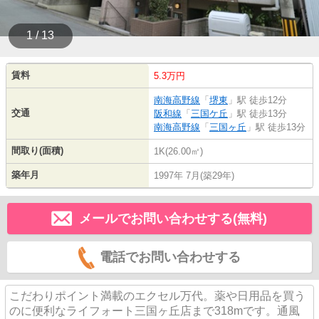
1 / 13
賃料
5.3万円
南海高野線
「
堺東
」駅 徒歩12分
交通
阪和線
「
三国ケ丘
」駅 徒歩13分
南海高野線
「
三国ヶ丘
」駅 徒歩13分
間取り(面積)
1K(26.00㎡)
築年月
1997年 7月(築29年)
メールでお問い合わせする(無料)
電話でお問い合わせする
こだわりポイント満載のエクセル万代。薬や日用品を買う
のに便利なライフォート三国ヶ丘店まで318mです。通風