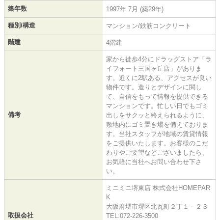
築年数
1997年 7月 (築29年)
種別/構造
マンション/鉄筋コンクリート
階建
4階建
家から徒歩4分にドラッグストア「ラ
イフォート三国ヶ丘店」がありま
す。近くに2駅ある、アクセスが良い
物件です。造りとデザインに関し
て、自信をもって情報を提供できる
マンションです。忙しい日でもゴミ
備考
出しをサクッと終えられるように、
敷地内にゴミ置き場を備えておりま
す。当社スタッフが地域の賃貸情報
をご提供いたします。お客様のこだ
わりやご要望などございましたら、
お気軽に当社へお問い合わせ下さ
い。
ミニミニ堺東店 株式会社HOMEPAR
K
大阪府堺市堺区北瓦町２丁１－２３
取扱会社
TEL:072-226-3500