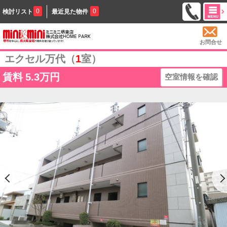
0
0
検討リスト
最近見た物件
お問合せ
エクセル万代（
1
室）
賃料
5.3万円
空室情報を確認