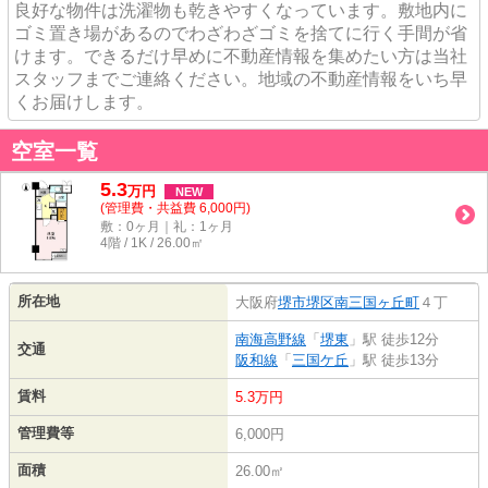
良好な物件は洗濯物も乾きやすくなっています。敷地内に
ゴミ置き場があるのでわざわざゴミを捨てに行く手間が省
けます。できるだけ早めに不動産情報を集めたい方は当社
スタッフまでご連絡ください。地域の不動産情報をいち早
くお届けします。
空室一覧
5.3
万
円
NEW
(管理費・共益費 6,000円)
敷：0ヶ月｜礼：1ヶ月
4階 / 1K / 26.00㎡
所在地
大阪府
堺市堺区
南三国ヶ丘町
４丁
南海高野線
「
堺東
」駅 徒歩12分
交通
阪和線
「
三国ケ丘
」駅 徒歩13分
賃料
5.3万円
管理費等
6,000円
面積
26.00㎡