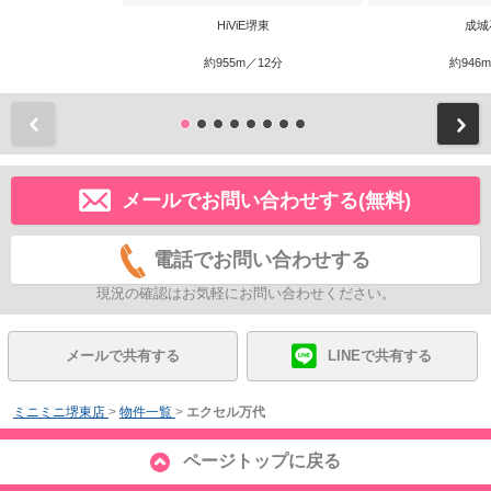
HiViE堺東
成城
約955m／12分
約946
前
メールでお問い合わせする(無料)
電話でお問い合わせする
現況の確認はお気軽にお問い合わせください。
メールで共有する
LINEで共有する
ミニミニ堺東店
>
物件一覧
>
エクセル万代
ページトップに戻る