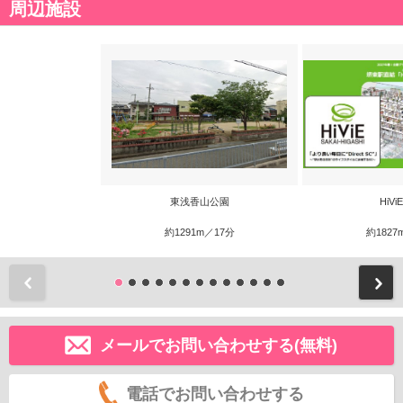
周辺施設
東浅香山公園
HiV
約1291m／17分
約1827
前
メールでお問い合わせする(無料)
電話でお問い合わせする