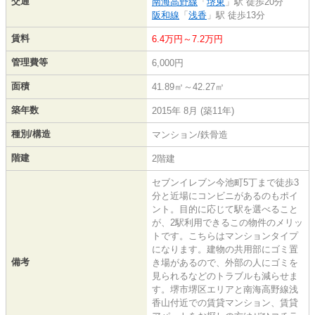
交通
南海高野線
「
堺東
」駅 徒歩20分
阪和線
「
浅香
」駅 徒歩13分
賃料
6.4万円～7.2万円
管理費等
6,000円
面積
41.89㎡～42.27㎡
築年数
2015年 8月 (築11年)
種別/構造
マンション/鉄骨造
階建
2階建
セブンイレブン今池町5丁まで徒歩3
分と近場にコンビニがあるのもポイ
ント。目的に応じて駅を選べること
が、2駅利用できるこの物件のメリッ
トです。こちらはマンションタイプ
になります。建物の共用部にゴミ置
備考
き場があるので、外部の人にゴミを
見られるなどのトラブルも減らせま
す。堺市堺区エリアと南海高野線浅
香山付近での賃貸マンション、賃貸