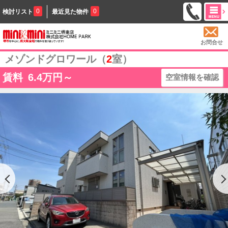
0
0
検討リスト
最近見た物件
お問合せ
メゾンドグロワール（
2
室）
賃料
6.4
万円～
空室情報を確認