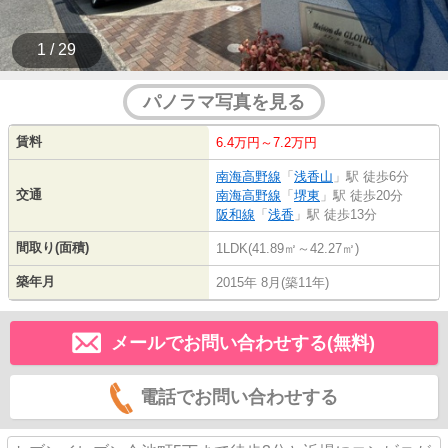
1 / 29
パノラマ写真を見る
賃料
6.4万円～7.2万円
南海高野線
「
浅香山
」駅 徒歩6分
交通
南海高野線
「
堺東
」駅 徒歩20分
阪和線
「
浅香
」駅 徒歩13分
間取り(面積)
1LDK(41.89㎡～42.27㎡)
築年月
2015年 8月(築11年)
メールでお問い合わせする(無料)
電話でお問い合わせする