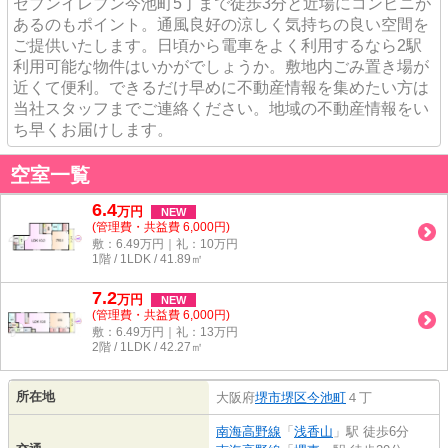
セブンイレブン今池町5丁まで徒歩3分と近場にコンビニが
あるのもポイント。通風良好の涼しく気持ちの良い空間を
ご提供いたします。日頃から電車をよく利用するなら2駅
利用可能な物件はいかがでしょうか。敷地内ごみ置き場が
近くて便利。できるだけ早めに不動産情報を集めたい方は
当社スタッフまでご連絡ください。地域の不動産情報をい
ち早くお届けします。
空室一覧
6.4
万
円
NEW
(管理費・共益費 6,000円)
敷：6.49万円｜礼：10万円
1階 / 1LDK / 41.89㎡
7.2
万
円
NEW
(管理費・共益費 6,000円)
敷：6.49万円｜礼：13万円
2階 / 1LDK / 42.27㎡
所在地
大阪府
堺市堺区
今池町
４丁
南海高野線
「
浅香山
」駅 徒歩6分