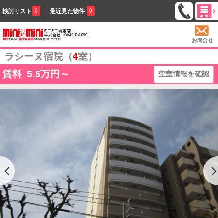
0
0
検討リスト
最近見た物件
お問合せ
ラシーヌ宿院（
4
室）
賃料
5.5
万円～
空室情報を確認