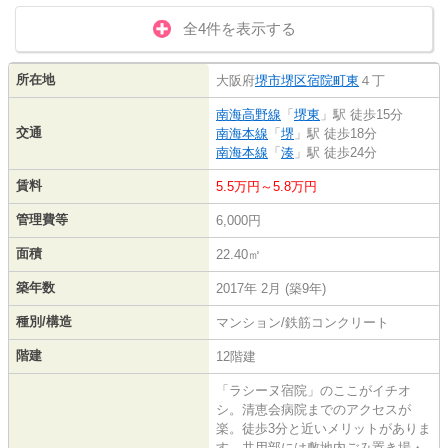
全4件を表示する
所在地
大阪府
堺市堺区
宿院町東
４丁
南海高野線
「
堺東
」駅 徒歩15分
交通
南海本線
「
堺
」駅 徒歩18分
南海本線
「
湊
」駅 徒歩24分
賃料
5.5万円～5.8万円
管理費等
6,000円
面積
22.40㎡
築年数
2017年 2月 (築9年)
種別/構造
マンション/鉄筋コンクリート
階建
12階建
「ラシーヌ宿院」のここがイチオ
シ。清恵会病院までのアクセスが
楽。徒歩3分と近いメリットがありま
す。共用部には敷地内ごみ置き場・