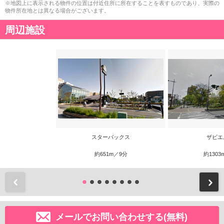
※地図上に表示される物件の位置は付近住所に所在することを表すものであり、実際の
物件所在地とは異なる場合がございます。
周辺施設
スターバックス
ザビエ
約651m／9分
約1303
前
メールでお問い合わせする(無料)