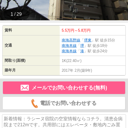
1 / 29
賃料
5.5万円～5.8万円
南海高野線
「
堺東
」駅 徒歩15分
交通
南海本線
「
堺
」駅 徒歩18分
南海本線
「
湊
」駅 徒歩24分
間取り(面積)
1K(22.40㎡)
築年月
2017年 2月(築9年)
メールでお問い合わせする(無料)
電話でお問い合わせする
新着情報：ラシーヌ宿院の空室情報ならコチラ。清恵会病
院まで212mです。共用部にはエレベータ・敷地内ごみ置