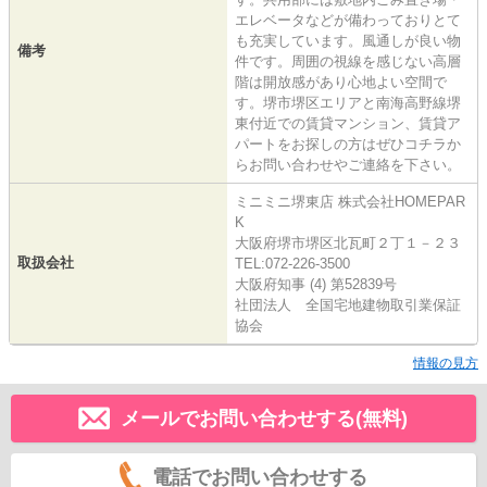
エレベータなどが備わっておりとて
も充実しています。風通しが良い物
備考
件です。周囲の視線を感じない高層
階は開放感があり心地よい空間で
す。堺市堺区エリアと南海高野線堺
東付近での賃貸マンション、賃貸ア
パートをお探しの方はぜひコチラか
らお問い合わせやご連絡を下さい。
ミニミニ堺東店 株式会社HOMEPAR
K
大阪府堺市堺区北瓦町２丁１－２３
取扱会社
TEL:072-226-3500
大阪府知事 (4) 第52839号
社団法人 全国宅地建物取引業保証
協会
情報の見方
メールでお問い合わせする(無料)
電話でお問い合わせする