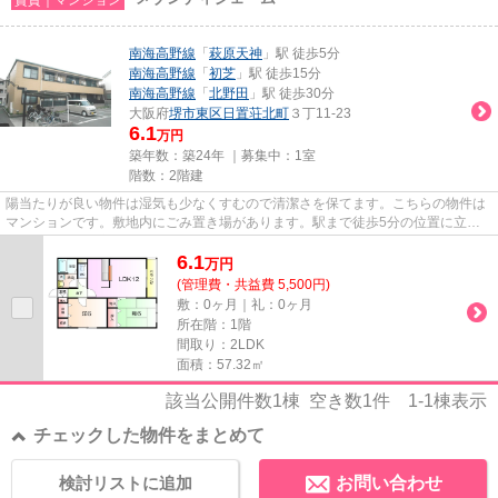
南海高野線
「
萩原天神
」駅 徒歩5分
南海高野線
「
初芝
」駅 徒歩15分
南海高野線
「
北野田
」駅 徒歩30分
大阪府
堺市東区
日置荘北町
３丁11-23
6.1
万円
築年数：築24年 ｜募集中：
1室
階数：2階建
陽当たりが良い物件は湿気も少なくすむので清潔さを保てます。こちらの物件は
マンションです。敷地内にごみ置き場があります。駅まで徒歩5分の位置に立地
する、アクセス良好な物件です...
6.1
万
円
(管理費・共益費 5,500円)
敷：0ヶ月｜礼：0ヶ月
所在階：1階
間取り：2LDK
面積：57.32㎡
該当公開件数
1
棟 空き数
1
件
1-1
棟表示
チェックした物件をまとめて
検討リストに追加
お問い合わせ