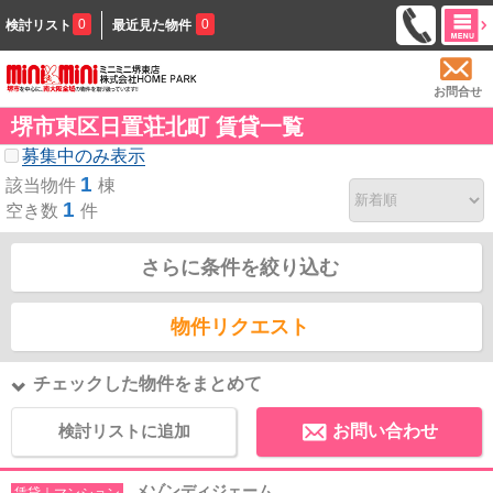
0
0
検討リスト
最近見た物件
お問合せ
堺市東区日置荘北町 賃貸一覧
募集中のみ表示
1
該当物件
棟
1
空き数
件
さらに条件を絞り込む
物件リクエスト
チェックした物件をまとめて
検討リストに追加
お問い合わせ
メゾンディジェーム
賃貸｜マンション