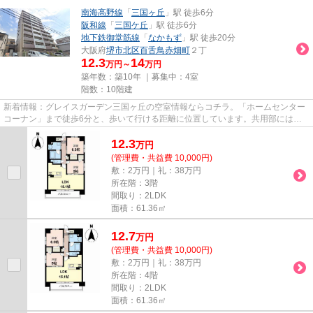
南海高野線
「
三国ヶ丘
」駅 徒歩6分
阪和線
「
三国ケ丘
」駅 徒歩6分
地下鉄御堂筋線
「
なかもず
」駅 徒歩20分
大阪府
堺市北区
百舌鳥赤畑町
２丁
12.3
14
万円～
万円
築年数：築10年 ｜募集中：
4室
階数：10階建
新着情報：グレイスガーデン三国ヶ丘の空室情報ならコチラ。「ホームセンター
コーナン」まで徒歩6分と、歩いて行ける距離に位置しています。共用部にはエ
レベータ・敷地内ごみ置き場な...
12.3
万
円
(管理費・共益費 10,000円)
敷：2万円｜礼：38万円
所在階：3階
間取り：2LDK
面積：61.36㎡
12.7
万
円
(管理費・共益費 10,000円)
敷：2万円｜礼：38万円
所在階：4階
間取り：2LDK
面積：61.36㎡