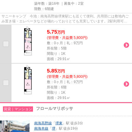
築年数：築16年 ｜募集中：
2室
階数：6階建
サニーキャンプ 今池：南海高野線堺東駅にも近くて便利。共用部には敷地内ご
み置き場・エレベータなどが備わっておりとても充実しています。2駅利用可能
でアクセスの良い物件です。造...
5.75
万
円
(管理費・共益費 5,800円)
敷：0ヶ月｜礼：9万円
所在階：5階
間取り：1K
面積：29.91㎡
5.85
万
円
(管理費・共益費 5,800円)
敷：0ヶ月｜礼：9万円
所在階：6階
間取り：1K
面積：29.91㎡
フロールマリポッサ
賃貸｜マンション
南海高野線
「
堺東
」駅 徒歩3分
南海本線
「
堺
」駅 徒歩19分