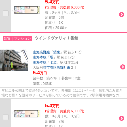
5.4
万
円
(管理費・共益費 6,000円)
敷：0ヶ月｜礼：3万円
所在階：5階
間取り：1K
面積：29.00㎡
ウインドヴァリィⅠ番館
賃貸｜マンション
南海高野線
「
堺東
」駅 徒歩13分
南海本線
「
堺
」駅 徒歩12分
南海本線
「
七道
」駅 徒歩21分
大阪府
堺市堺区
熊野町東
２丁
5.4
万円
築年数：築27年 ｜募集中：
2室
階数：5階建
ザビエル公園まで徒歩4分と近いです。共用部にはエレベータ・敷地内ごみ置き
場など様々な設備やサービスが揃っているので便利です。2駅利用可物件なの
で、よく電車を利用する方にピッ...
5.4
万
円
(管理費・共益費 6,000円)
敷：0ヶ月｜礼：3万円
所在階：2階
間取り：1K