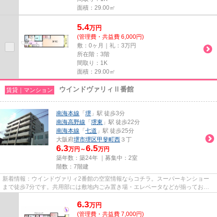
面積：29.00㎡
5.4
万
円
(管理費・共益費 6,000円)
敷：0ヶ月｜礼：3万円
所在階：3階
間取り：1K
面積：29.00㎡
ウインドヴァリィⅡ番館
賃貸｜マンション
南海本線
「
堺
」駅 徒歩3分
南海高野線
「
堺東
」駅 徒歩22分
南海本線
「
七道
」駅 徒歩25分
大阪府
堺市堺区
甲斐町西
３丁
6.3
6.5
万円～
万円
築年数：築24年 ｜募集中：
2室
階数：7階建
新着情報：ウインドヴァリィ2番館の空室情報ならコチラ。スーパーキンショー
まで徒歩7分です。共用部には敷地内ごみ置き場・エレベータなどが揃ってお
り、とても充実しています。駅ま...
6.3
万
円
(管理費・共益費 7,000円)