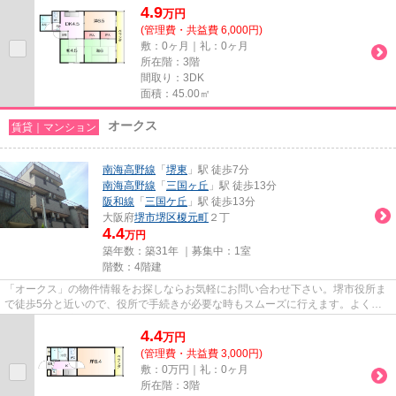
4.9
万
円
(管理費・共益費 6,000円)
敷：0ヶ月｜礼：0ヶ月
所在階：3階
間取り：3DK
面積：45.00㎡
オークス
賃貸｜マンション
南海高野線
「
堺東
」駅 徒歩7分
南海高野線
「
三国ヶ丘
」駅 徒歩13分
阪和線
「
三国ケ丘
」駅 徒歩13分
大阪府
堺市堺区
榎元町
２丁
4.4
万円
築年数：築31年 ｜募集中：
1室
階数：4階建
「オークス」の物件情報をお探しならお気軽にお問い合わせ下さい。堺市役所ま
で徒歩5分と近いので、役所で手続きが必要な時もスムーズに行えます。よくお
出かけをする方にも便利な、2...
4.4
万
円
(管理費・共益費 3,000円)
敷：0万円｜礼：0ヶ月
所在階：3階