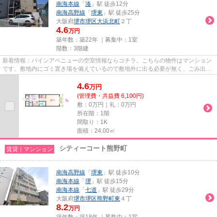
南海本線
「
湊
」駅 徒歩12分
南海高野線
「
堺東
」駅 徒歩25分
大阪府
堺市堺区
大浜北町
２丁
4.6
万円
築年数：築22年 ｜募集中：
1室
階数：3階建
新着情報：パインアベニューの空室情報ならコチラ。こちらの物件はマンション
です。敷地内にゴミ置き場を備えているので敷地外に出る必要が無く、ごみ出し
が短時間で終わります。アク...
4.6
万
円
(管理費・共益費 6,100円)
敷：0万円｜礼：0万円
所在階：1階
間取り：1K
面積：24.00㎡
シティーコート熊野町
賃貸｜マンション
南海高野線
「
堺東
」駅 徒歩10分
南海本線
「
堺
」駅 徒歩15分
南海本線
「
七道
」駅 徒歩29分
大阪府
堺市堺区
熊野町東
４丁
8.2
万円
築年数：築18年 ｜募集中：
1室