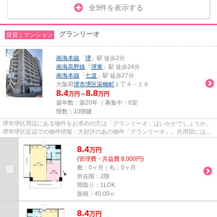
全9件を表示する
グランリーオ
賃貸｜マンション
南海本線
「
堺
」駅 徒歩2分
南海高野線
「
堺東
」駅 徒歩24分
南海本線
「
七道
」駅 徒歩27分
大阪府
堺市堺区
栄橋町
１丁４－１６
8.4
8.8
万円～
万円
築年数：築20年 ｜募集中：
6室
階数：10階建
堺市堺区周辺にある物件をお求めの方は「グランリーオ」はいかがでしょうか。
堺市堺区近辺での物件情報：大好評のあの物件「グランリーオ」。共用部には敷
地内ごみ置き場・エレベータ...
8.4
万
円
(管理費・共益費 8,000円)
敷：0ヶ月｜礼：0ヶ月
所在階：2階
間取り：1LDK
面積：40.00㎡
8.4
万
円