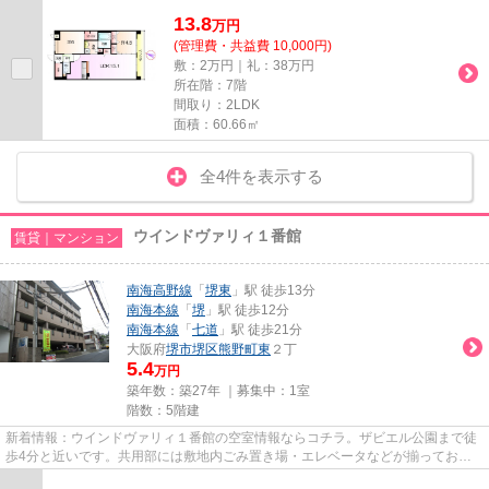
13.8
万
円
(管理費・共益費 10,000円)
敷：2万円｜礼：38万円
所在階：7階
間取り：2LDK
面積：60.66㎡
全4件を表示する
ウインドヴァリィ１番館
賃貸｜マンション
南海高野線
「
堺東
」駅 徒歩13分
南海本線
「
堺
」駅 徒歩12分
南海本線
「
七道
」駅 徒歩21分
大阪府
堺市堺区
熊野町東
２丁
5.4
万円
築年数：築27年 ｜募集中：
1室
階数：5階建
新着情報：ウインドヴァリィ１番館の空室情報ならコチラ。ザビエル公園まで徒
歩4分と近いです。共用部には敷地内ごみ置き場・エレベータなどが揃っており
ます。最寄りの駅まで徒歩13分...