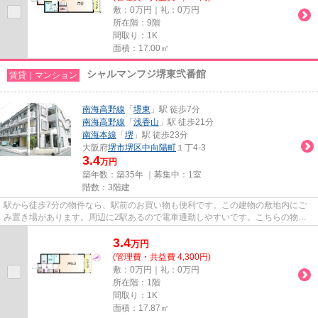
敷：0万円｜礼：0万円
所在階：9階
間取り：1K
面積：17.00㎡
シャルマンフジ堺東弐番館
賃貸｜マンション
南海高野線
「
堺東
」駅 徒歩7分
南海高野線
「
浅香山
」駅 徒歩21分
南海本線
「
堺
」駅 徒歩23分
大阪府
堺市堺区
中向陽町
１丁4-3
3.4
万円
築年数：築35年 ｜募集中：
1室
階数：3階建
駅から徒歩7分の物件なら、駅前のお買い物も便利です。この建物の敷地内にご
み置き場があります。周辺に2駅あるので電車通勤しやすいです。こちらの物件
はマンションです。堺市堺区や...
3.4
万
円
(管理費・共益費 4,300円)
敷：0万円｜礼：0万円
所在階：1階
間取り：1K
面積：17.87㎡