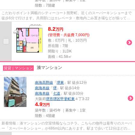
階数：7階建
こだわりポイント満載のシティーコート熊野町。近くのスーパーキンショーまで
徒歩6分で行けます。共用部にはエレベータ・敷地内ごみ置き場などが揃ってお
ります。2駅利用可能で利便性...
8.2
万
円
(管理費・共益費 7,000円)
敷：0万円｜礼：10万円
所在階：7階
間取り：1LDK
面積：41.58㎡
湊マンション
賃貸｜マンション
南海高野線
「
堺東
」駅 徒歩12分
南海本線
「
堺
」駅 徒歩14分
南海本線
「
七道
」駅 徒歩33分
大阪府
堺市堺区
甲斐町東
４丁3-22
4.9
万円
築年数：築45年 ｜募集中：
1室
階数：4階建
新着情報：湊マンションの空室情報ならコチラ。こちらの物件は最寄りのスーパ
ー「スーパーキンショー」が486m以内にあります。駅まで歩いて12分ほどの、
魅力的な立地の物件です。忙し...