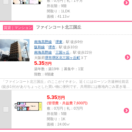
敷：0万円｜礼：1ヶ月
所在階：9階
間取り：1LDK
面積：41.13㎡
ファインコート北三国丘
賃貸｜マンション
南海高野線
「
堺東
」駅 徒歩9分
阪和線
「
堺市
」駅 徒歩10分
南海高野線
「
三国ヶ丘
」駅 徒歩22分
大阪府
堺市堺区
北三国ヶ丘町
３丁
5.35
万円
築年数：築19年 ｜募集中：
1室
階数：8階建
「ファインコート北三国丘」のここがイチオシ。近くにはローソン方違神社前店
(徒歩1分)がありちょっとした買い物に便利です。共用部には敷地内ごみ置き場・
エレベータなどが揃っており...
5.35
万
円
(管理費・共益費 7,600円)
敷：0万円｜礼：0万円
所在階：5階
間取り：1K
面積：24.00㎡