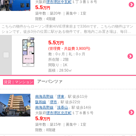
大阪府
堺市堺区
中瓦町
１丁３番１８号
5.5
万円
築年数：築20年 ｜募集中：
1室
階数：4階建
こちらの物件からローソン堺東HiViE堺東前まで336mです。こちらの物件はマン
ションです。徒歩3分の位置に駅がある物件です。敷地内ごみ置き場は、毎日の
ごみ捨ての煩わしさを軽減しま...
5.5
万
円
(管理費・共益費 3,900円)
敷：0ヶ月｜礼：0ヶ月
所在階：2階
間取り：1K
面積：28.50㎡
アーバンツァ
賃貸｜マンション
南海高野線
「
堺東
」駅 徒歩11分
阪和線
「
堺市
」駅 徒歩22分
南海高野線
「
浅香山
」駅 徒歩14分
大阪府
堺市堺区
北庄町
１丁８番５号
5.9
万円
築年数：築15年 ｜募集中：
1室
階数：8階建