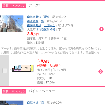
アーク3
賃貸｜マンション
南海高野線
「
堺東
」駅 徒歩9分
南海本線
「
堺
」駅 徒歩20分
南海高野線
「
三国ヶ丘
」駅 徒歩22分
大阪府
堺市堺区
翁橋町
１丁
3.8
万円
築年数：築34年 ｜募集中：
1室
階数：13階建
アーク3：南海高野線堺東駅にも近くて便利。家から清恵会病院まで454mです。
共用部には敷地内ごみ置き場・エレベータなどが揃っております。高層階なら景
色を眺めながら休日も家の中で...
3.8
万
円
(管理費・共益費 -)
敷：0万円｜礼：0万円
所在階：12階
間取り：1K
面積：17.00㎡
パインアベニュー
賃貸｜マンション
南海本線
「
堺
」駅 徒歩10分