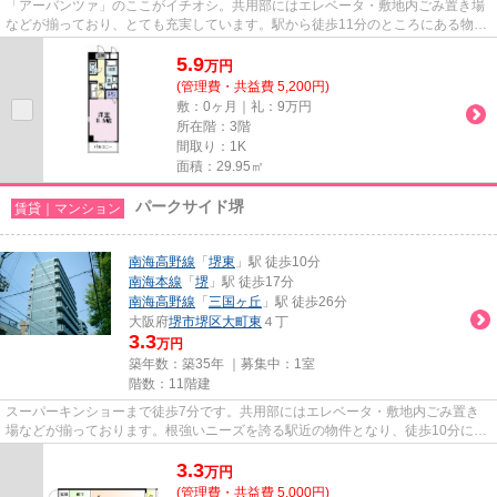
「アーバンツァ」のここがイチオシ。共用部にはエレベータ・敷地内ごみ置き場
などが揃っており、とても充実しています。駅から徒歩11分のところにある物件
はいかがでしょうか。造りと...
5.9
万
円
(管理費・共益費 5,200円)
敷：0ヶ月｜礼：9万円
所在階：3階
間取り：1K
面積：29.95㎡
パークサイド堺
賃貸｜マンション
南海高野線
「
堺東
」駅 徒歩10分
南海本線
「
堺
」駅 徒歩17分
南海高野線
「
三国ヶ丘
」駅 徒歩26分
大阪府
堺市堺区
大町東
４丁
3.3
万円
築年数：築35年 ｜募集中：
1室
階数：11階建
スーパーキンショーまで徒歩7分です。共用部にはエレベータ・敷地内ごみ置き
場などが揃っております。根強いニーズを誇る駅近の物件となり、徒歩10分に駅
があります。こちらの物件はマ...
3.3
万
円
(管理費・共益費 5,000円)