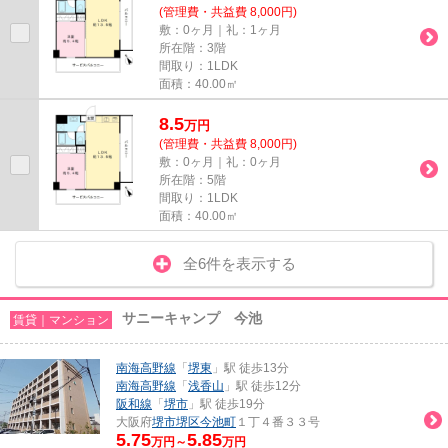
(管理費・共益費 8,000円)
敷：0ヶ月｜礼：1ヶ月
所在階：3階
間取り：1LDK
面積：40.00㎡
8.5
万
円
(管理費・共益費 8,000円)
敷：0ヶ月｜礼：0ヶ月
所在階：5階
間取り：1LDK
面積：40.00㎡
全6件を表示する
サニーキャンプ 今池
賃貸｜マンション
南海高野線
「
堺東
」駅 徒歩13分
南海高野線
「
浅香山
」駅 徒歩12分
阪和線
「
堺市
」駅 徒歩19分
大阪府
堺市堺区
今池町
１丁４番３３号
5.75
5.85
万円～
万円