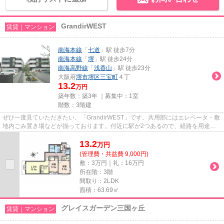
GrandirWEST
賃貸｜マンション
南海本線
「
七道
」駅 徒歩7分
南海本線
「
堺
」駅 徒歩24分
南海高野線
「
浅香山
」駅 徒歩23分
大阪府
堺市堺区
三宝町
４丁
13.2
万円
築年数：築3年 ｜募集中：
1室
階数：3階建
ぜひ一度見ていただきたい、「GrandirWEST」です。共用部にはエレベータ・敷
地内ごみ置き場などが揃っております。付近に駅が2つあるので、経路を用途や
行き先によって選べる物件です...
13.2
万
円
(管理費・共益費 9,000円)
敷：3万円｜礼：16万円
所在階：3階
間取り：2LDK
面積：63.69㎡
グレイスガーデン三国ヶ丘
賃貸｜マンション