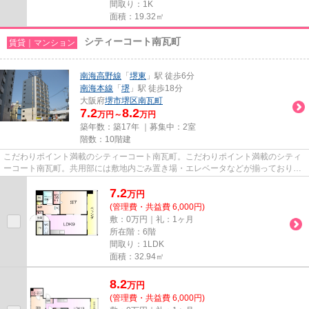
間取り：1K
面積：19.32㎡
シティーコート南瓦町
賃貸｜マンション
南海高野線
「
堺東
」駅 徒歩6分
南海本線
「
堺
」駅 徒歩18分
大阪府
堺市堺区
南瓦町
7.2
8.2
万円～
万円
築年数：築17年 ｜募集中：
2室
階数：10階建
こだわりポイント満載のシティーコート南瓦町。こだわりポイント満載のシティ
ーコート南瓦町。共用部には敷地内ごみ置き場・エレベータなどが揃っており、
とても充実しています。冬場...
7.2
万
円
(管理費・共益費 6,000円)
敷：0万円｜礼：1ヶ月
所在階：6階
間取り：1LDK
面積：32.94㎡
8.2
万
円
(管理費・共益費 6,000円)