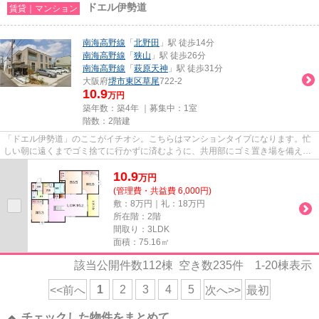
ドエル伊勢道
賃貸｜マンション
南海高野線
「
北野田
」駅 徒歩14分
南海高野線
「
狭山
」駅 徒歩26分
南海高野線
「
萩原天神
」駅 徒歩31分
大阪府
堺市東区
草尾
722-2
10.9
万円
築年数：築4年 ｜募集中：
1室
階数：2階建
「ドエル伊勢道」のここがイチオシ。こちらはマンションタイプになります。忙
しい朝に遠くまでゴミ捨てに行かずに済むように、共用部にゴミ置き場を備え付
けております。最上階のマン...
10.9
万
円
(管理費・共益費 6,000円)
敷：8万円｜礼：18万円
所在階：2階
間取り：3LDK
面積：75.16㎡
該当公開件数
112
棟 空き数
235
件
1-20
棟表示
1
2
3
4
5
<<前へ
次へ>>
最初
チェックした物件をまとめて