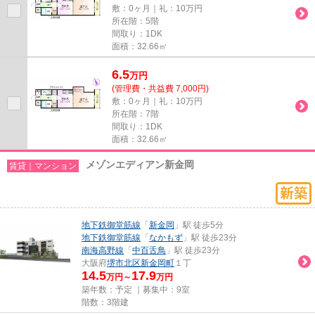
敷：0ヶ月｜礼：10万円
所在階：5階
間取り：1DK
面積：32.66㎡
6.5
万
円
(管理費・共益費 7,000円)
敷：0ヶ月｜礼：10万円
所在階：7階
間取り：1DK
面積：32.66㎡
メゾンエディアン新金岡
賃貸｜マンション
地下鉄御堂筋線
「
新金岡
」駅 徒歩5分
地下鉄御堂筋線
「
なかもず
」駅 徒歩23分
南海高野線
「
中百舌鳥
」駅 徒歩23分
大阪府
堺市北区
新金岡町
１丁
14.5
17.9
万円～
万円
築年数：予定 ｜募集中：
9室
階数：3階建