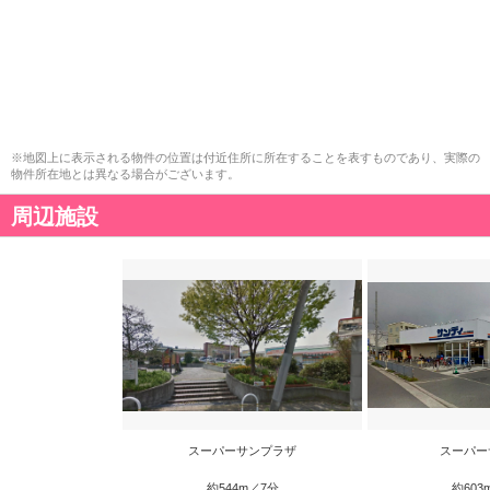
※地図上に表示される物件の位置は付近住所に所在することを表すものであり、実際の
物件所在地とは異なる場合がございます。
周辺施設
スーパーサンプラザ
スーパー
約544m／7分
約603