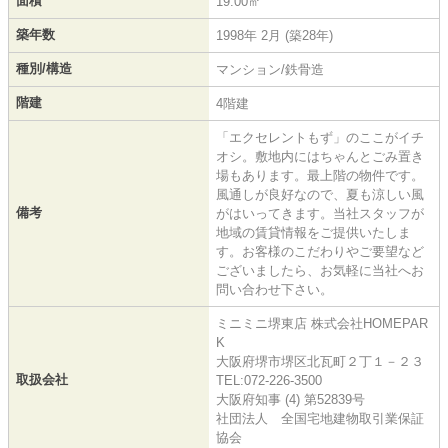
面積
19.00㎡
築年数
1998年 2月 (築28年)
種別/構造
マンション/鉄骨造
階建
4階建
「エクセレントもず」のここがイチ
オシ。敷地内にはちゃんとごみ置き
場もあります。最上階の物件です。
風通しが良好なので、夏も涼しい風
備考
がはいってきます。当社スタッフが
地域の賃貸情報をご提供いたしま
す。お客様のこだわりやご要望など
ございましたら、お気軽に当社へお
問い合わせ下さい。
ミニミニ堺東店 株式会社HOMEPAR
K
大阪府堺市堺区北瓦町２丁１－２３
取扱会社
TEL:072-226-3500
大阪府知事 (4) 第52839号
社団法人 全国宅地建物取引業保証
協会