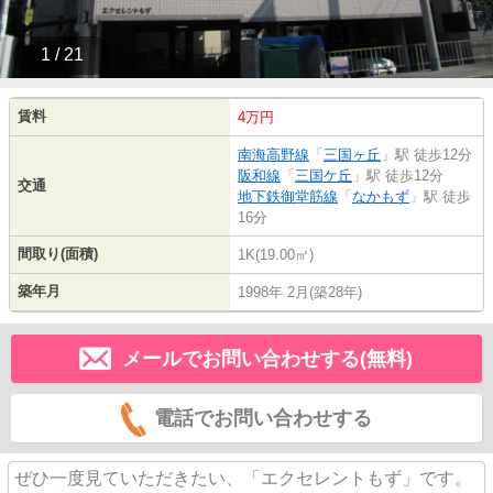
1 / 21
賃料
4万円
南海高野線
「
三国ヶ丘
」駅 徒歩12分
阪和線
「
三国ケ丘
」駅 徒歩12分
交通
地下鉄御堂筋線
「
なかもず
」駅 徒歩
16分
間取り(面積)
1K(19.00㎡)
築年月
1998年 2月(築28年)
メールでお問い合わせする(無料)
電話でお問い合わせする
ぜひ一度見ていただきたい、「エクセレントもず」です。