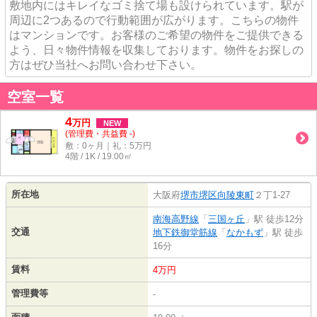
敷地内にはキレイなゴミ捨て場も設けられています。駅が
周辺に2つあるので行動範囲が広がります。こちらの物件
はマンションです。お客様のご希望の物件をご提供できる
よう、日々物件情報を収集しております。物件をお探しの
方はぜひ当社へお問い合わせ下さい。
空室一覧
4
万
円
NEW
(管理費・共益費 -)
敷：0ヶ月｜礼：5万円
4階 / 1K / 19.00㎡
所在地
大阪府
堺市堺区
向陵東町
２丁1-27
南海高野線
「
三国ヶ丘
」駅 徒歩12分
交通
地下鉄御堂筋線
「
なかもず
」駅 徒歩
16分
賃料
4万円
管理費等
-