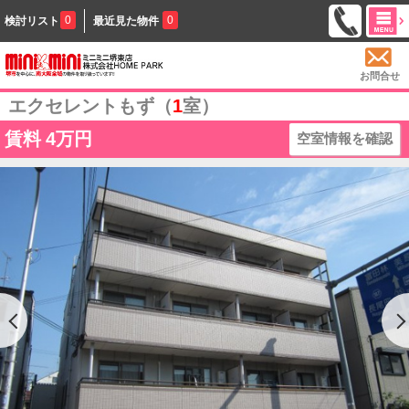
0
0
検討リスト
最近見た物件
お問合せ
エクセレントもず（
1
室）
賃料
4万円
空室情報を確認