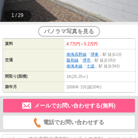
1 / 29
パノラマ写真を見る
賃料
4.7万円～5.2万円
南海高野線
「
堺東
」駅 徒歩1分
交通
阪和線
「
堺市
」駅 徒歩18分
南海本線
「
七道
」駅 徒歩34分
間取り(面積)
1K(25.25㎡)
築年月
2006年 3月(築20年)
メールでお問い合わせする(無料)
電話でお問い合わせする