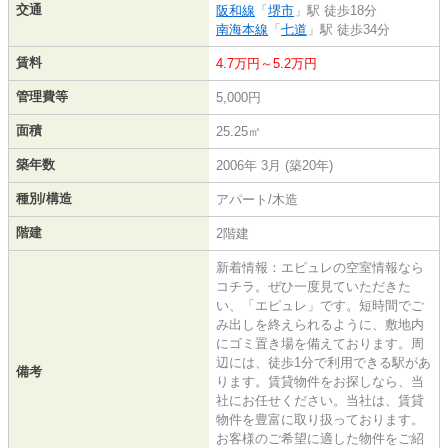
交通
阪和線
「
堺市
」駅 徒歩18分
南海本線
「
七道
」駅 徒歩34分
賃料
4.7万円～5.2万円
管理費等
5,000円
面積
25.25㎡
築年数
2006年 3月 (築20年)
種別/構造
アパート/木造
階建
2階建
新着情報：エピュレの空室情報なら
コチラ。ぜひ一度見ていただきた
い、「エピュレ」です。短時間でご
み出しを終えられるように、敷地内
にゴミ置き場を備えております。周
辺には、徒歩1分で利用できる駅があ
備考
ります。賃貸物件をお探しなら、当
社にお任せください。当社は、賃貸
物件を豊富に取り扱っております。
お客様のご希望に適した物件をご紹