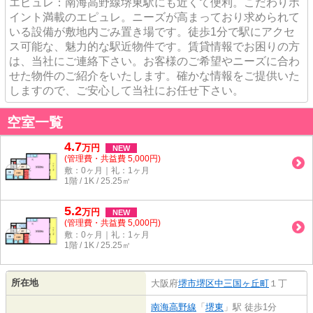
エピュレ：南海高野線堺東駅にも近くて便利。こだわりポ
イント満載のエピュレ。ニーズが高まっており求められて
いる設備が敷地内ごみ置き場です。徒歩1分で駅にアクセ
ス可能な、魅力的な駅近物件です。賃貸情報でお困りの方
は、当社にご連絡下さい。お客様のご希望やニーズに合わ
せた物件のご紹介をいたします。確かな情報をご提供いた
しますので、ご安心して当社にお任せ下さい。
空室一覧
4.7
万
円
NEW
(管理費・共益費 5,000円)
敷：0ヶ月｜礼：1ヶ月
1階 / 1K / 25.25㎡
5.2
万
円
NEW
(管理費・共益費 5,000円)
敷：0ヶ月｜礼：1ヶ月
1階 / 1K / 25.25㎡
所在地
大阪府
堺市堺区
中三国ヶ丘町
１丁
南海高野線
「
堺東
」駅 徒歩1分