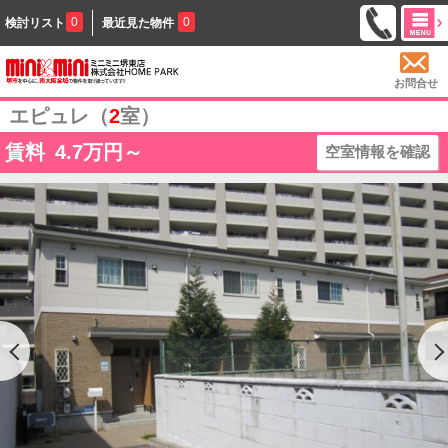
0
0
検討リスト
最近見た物件
お問合せ
エピュレ（
2
室）
賃料
4.7
万円～
空室情報を確認