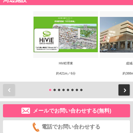
HiViE堺東
成城
約421m／6分
約388
前
メールでお問い合わせする(無料)
電話でお問い合わせする