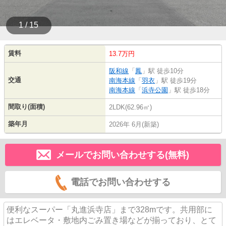
1 / 15
賃料
13.7万円
阪和線
「
鳳
」駅 徒歩10分
交通
南海本線
「
羽衣
」駅 徒歩19分
南海本線
「
浜寺公園
」駅 徒歩18分
間取り(面積)
2LDK(62.96㎡)
築年月
2026年 6月(新築)
メールでお問い合わせする(無料)
電話でお問い合わせする
便利なスーパー「丸進浜寺店」まで328mです。共用部に
はエレベータ・敷地内ごみ置き場などが揃っており、とて