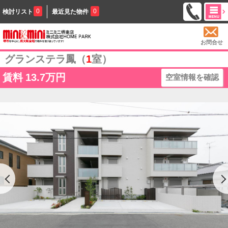
0
0
検討リスト
最近見た物件
お問合せ
グランステラ鳳（
1
室）
賃料
13.7万円
空室情報を確認