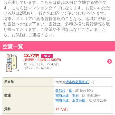
も充実しています。こちらは徒歩10分に立地する物件で
す。こちらはマンションタイプになります。お使いいただ
ける駅は2駅あり、行き先に応じて使い分けができます。
堺市西区エリアにある賃貸情報のことなら、地域に密着し
た当社へお任せ下さい。当社は、多種多様な賃貸情報を取
り扱っております。ご要望や不明な点などございました
ら、お気軽にご連絡下さい。
空室一覧
13.7
万
円
NEW
(管理費・共益費 10,000円)
敷：2万円｜礼：27.4万円
3階 / 2LDK / 62.96㎡
所在地
大阪府
堺市西区
鳳中町
８丁
阪和線
「
鳳
」駅 徒歩10分
交通
南海本線
「
羽衣
」駅 徒歩19分
南海本線
「
浜寺公園
」駅 徒歩18分
賃料
13.7万円