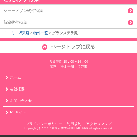
シャーメゾン物件特集
新築物件特集
ミニミニ堺東店
>
物件一覧
>
グランステラ鳳
ページトップに戻る
営業時間:10：00～18：00
定休日:年末年始・その他
ホーム
会社概要
お問い合わせ
PCサイト
プライバシーポリシー
利用規約
｜アクセスマップ
｜
Copyright(c) ミニミニ堺東店 株式会社HOMEPARK All rights reserved.