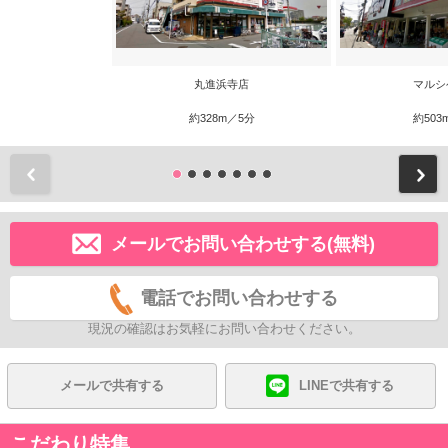
丸進浜寺店
マルシ
約328m／5分
約503
前
メールでお問い合わせする(無料)
電話でお問い合わせする
現況の確認はお気軽にお問い合わせください。
メールで共有する
LINEで共有する
こだわり特集