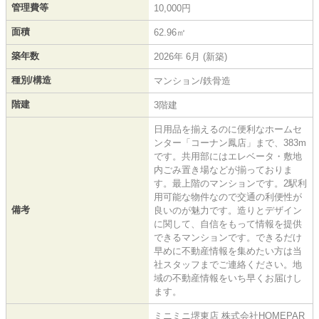
管理費等
10,000円
面積
62.96㎡
築年数
2026年 6月 (新築)
種別/構造
マンション/鉄骨造
階建
3階建
日用品を揃えるのに便利なホームセ
ンター「コーナン鳳店」まで、383m
です。共用部にはエレベータ・敷地
内ごみ置き場などが揃っておりま
す。最上階のマンションです。2駅利
用可能な物件なので交通の利便性が
備考
良いのが魅力です。造りとデザイン
に関して、自信をもって情報を提供
できるマンションです。できるだけ
早めに不動産情報を集めたい方は当
社スタッフまでご連絡ください。地
域の不動産情報をいち早くお届けし
ます。
ミニミニ堺東店 株式会社HOMEPAR