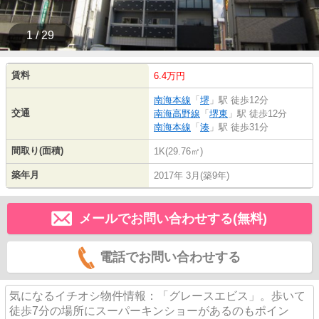
1 / 29
賃料
6.4万円
南海本線
「
堺
」駅 徒歩12分
交通
南海高野線
「
堺東
」駅 徒歩12分
南海本線
「
湊
」駅 徒歩31分
間取り(面積)
1K(29.76㎡)
築年月
2017年 3月(築9年)
メールでお問い合わせする(無料)
電話でお問い合わせする
気になるイチオシ物件情報：「グレースエビス」。歩いて
徒歩7分の場所にスーパーキンショーがあるのもポイン