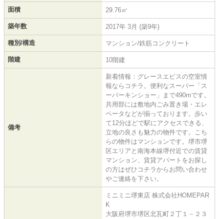
面積
29.76㎡
築年数
2017年 3月 (築9年)
種別/構造
マンション/鉄筋コンクリート
階建
10階建
新着情報：グレースエビスの空室情
報ならコチラ。便利なスーパー「ス
ーパーキンショー」まで490mです。
共用部には敷地内ごみ置き場・エレ
ベータなどが揃っております。歩い
て12分ほどで駅にアクセスできる、
備考
立地の良さも魅力の物件です。こち
らの物件はマンションです。堺市堺
区エリアと南海本線堺付近での賃貸
マンション、賃貸アパートをお探し
の方はぜひコチラからお問い合わせ
やご連絡を下さい。
ミニミニ堺東店 株式会社HOMEPAR
K
大阪府堺市堺区北瓦町２丁１－２３