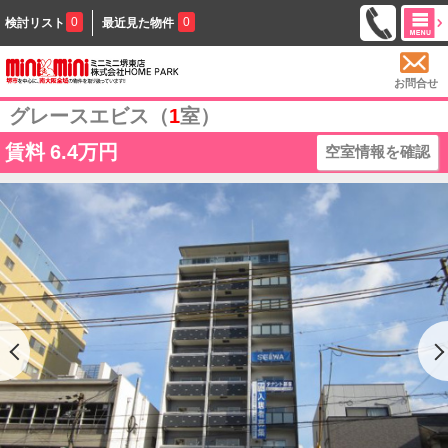
0
0
検討リスト
最近見た物件
お問合せ
グレースエビス（
1
室）
賃料
6.4万円
空室情報を確認