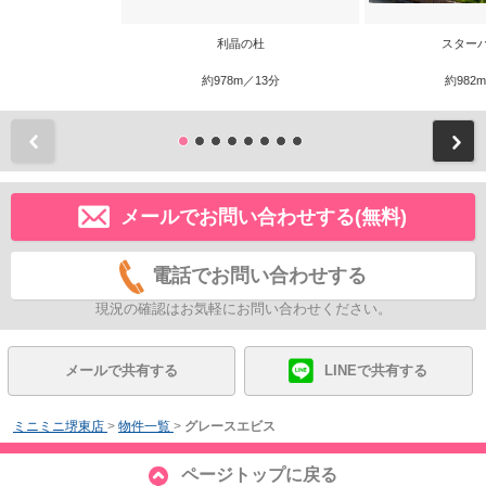
利晶の杜
スター
約978m／13分
約982
前
メールでお問い合わせする(無料)
電話でお問い合わせする
現況の確認はお気軽にお問い合わせください。
メールで共有する
LINEで共有する
ミニミニ堺東店
>
物件一覧
>
グレースエビス
ページトップに戻る