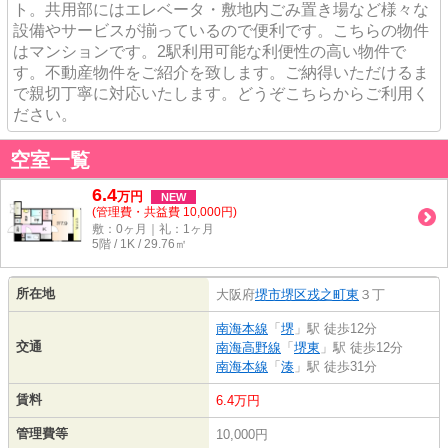
ト。共用部にはエレベータ・敷地内ごみ置き場など様々な
設備やサービスが揃っているので便利です。こちらの物件
はマンションです。2駅利用可能な利便性の高い物件で
す。不動産物件をご紹介を致します。ご納得いただけるま
で親切丁寧に対応いたします。どうぞこちらからご利用く
ださい。
空室一覧
6.4
万
円
NEW
(管理費・共益費 10,000円)
敷：0ヶ月｜礼：1ヶ月
5階 / 1K / 29.76㎡
所在地
大阪府
堺市堺区
戎之町東
３丁
南海本線
「
堺
」駅 徒歩12分
交通
南海高野線
「
堺東
」駅 徒歩12分
南海本線
「
湊
」駅 徒歩31分
賃料
6.4万円
管理費等
10,000円