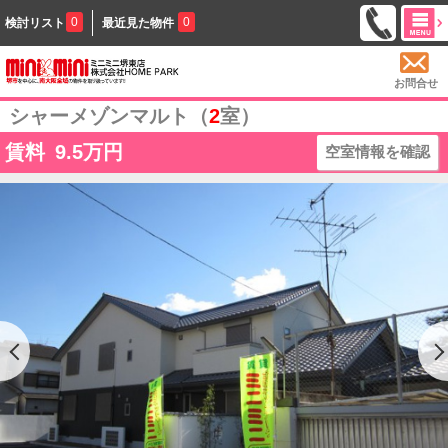
0
0
検討リスト
最近見た物件
お問合せ
シャーメゾンマルト（
2
室）
賃料
9.5
万円
空室情報を確認