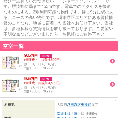
ぜひ一度見ていただきたい、「シャーメゾンマルト」で
す。堺湊郵便局まで453mです。電車でのアクセスを快適
なものにする、2駅利用可能な物件です。徒歩9分に駅のあ
る、ニーズの高い物件です。堺市堺区エリアにある賃貸情
報のことなら、地域に密着した当社へお任せ下さい。当社
は、多種多様な賃貸情報を取り扱っております。ご要望や
不明な点などございましたら、お気軽にご連絡下さい。
空室一覧
9.5
万
円
NEW
(管理費・共益費 4,500円)
敷：3万円｜礼：6万円
2階 / 3LDK / 70.29㎡
9.5
万
円
NEW
(管理費・共益費 4,500円)
敷：3万円｜礼：6万円
2階 / 3LDK / 70.29㎡
所在地
大阪府
堺市堺区
東湊町
３丁
南海本線
「
湊
」駅 徒歩9分