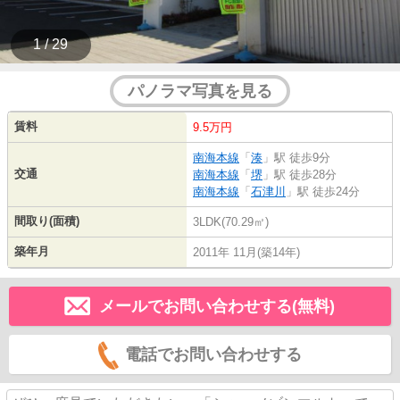
1 / 29
パノラマ写真を見る
賃料
9.5万円
南海本線
「
湊
」駅 徒歩9分
交通
南海本線
「
堺
」駅 徒歩28分
南海本線
「
石津川
」駅 徒歩24分
間取り(面積)
3LDK(70.29㎡)
築年月
2011年 11月(築14年)
メールでお問い合わせする(無料)
電話でお問い合わせする