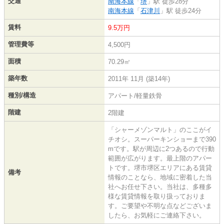
交通
南海本線
「
堺
」駅 徒歩28分
南海本線
「
石津川
」駅 徒歩24分
賃料
9.5万円
管理費等
4,500円
面積
70.29㎡
築年数
2011年 11月 (築14年)
種別/構造
アパート/軽量鉄骨
階建
2階建
「シャーメゾンマルト」のここがイ
チオシ。スーパーキンショーまで390
mです。駅が周辺に2つあるので行動
範囲が広がります。最上階のアパー
トです。堺市堺区エリアにある賃貸
備考
情報のことなら、地域に密着した当
社へお任せ下さい。当社は、多種多
様な賃貸情報を取り扱っておりま
す。ご要望や不明な点などございま
したら、お気軽にご連絡下さい。