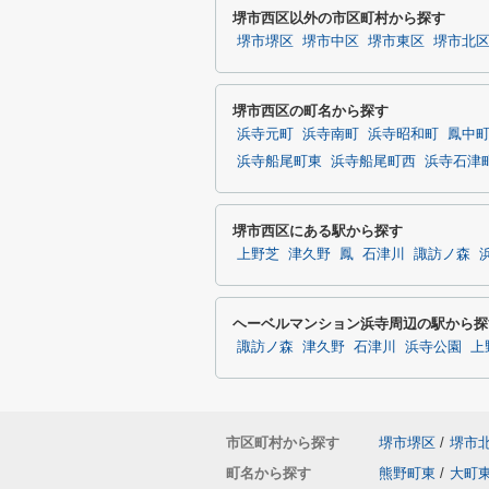
堺市西区以外の市区町村から探す
堺市堺区
堺市中区
堺市東区
堺市北
堺市西区の町名から探す
浜寺元町
浜寺南町
浜寺昭和町
鳳中
浜寺船尾町東
浜寺船尾町西
浜寺石津
堺市西区にある駅から探す
上野芝
津久野
鳳
石津川
諏訪ノ森
ヘーベルマンション浜寺周辺の駅から探
諏訪ノ森
津久野
石津川
浜寺公園
上
市区町村から探す
堺市堺区
/
堺市
町名から探す
熊野町東
/
大町