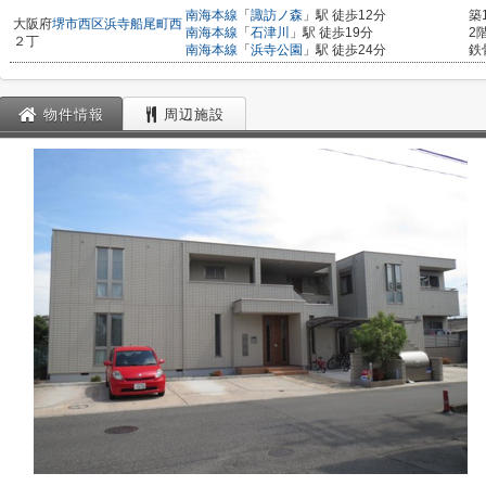
南海本線
「
諏訪ノ森
」駅 徒歩12分
築
大阪府
堺市西区
浜寺船尾町西
南海本線
「
石津川
」駅 徒歩19分
2
２丁
南海本線
「
浜寺公園
」駅 徒歩24分
鉄
物件情報
周辺施設