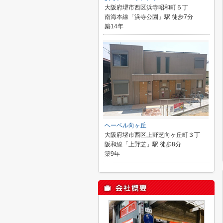
大阪府堺市西区浜寺昭和町５丁
南海本線「浜寺公園」駅 徒歩7分
築14年
ヘーベル向ヶ丘
大阪府堺市西区上野芝向ヶ丘町３丁
阪和線「上野芝」駅 徒歩8分
築9年