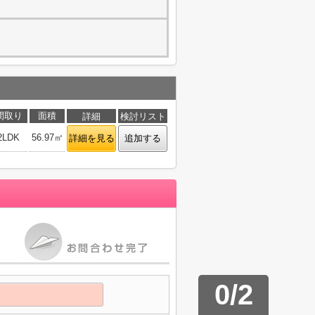
間取り
面積
詳細
検討リスト
2LDK
56.97㎡
詳細を見る
追加する
0
/
2