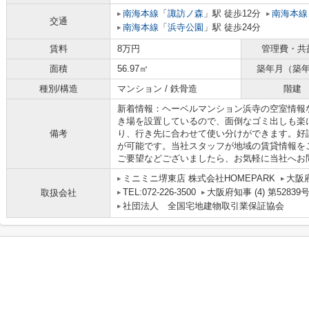
南海本線
「
諏訪ノ森
」駅 徒歩12分
南海本線
交通
南海本線
「
浜寺公園
」駅 徒歩24分
賃料
8万円
管理費・共
面積
56.97㎡
築年月（築
種別/構造
マンション / 鉄骨造
階建
新着情報：ヘーベルマンション浜寺の空室情報
き場を設置しているので、面倒なゴミ出しも楽
備考
り、行き先に合わせて使い分けができます。好
が可能です。当社スタッフが地域の賃貸情報を
ご要望などございましたら、お気軽に当社へお
ミニミニ堺東店 株式会社HOMEPARK
大阪
TEL:072-226-3500
大阪府知事 (4) 第52839
取扱会社
社団法人 全国宅地建物取引業保証協会