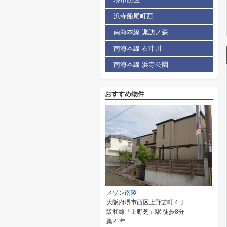
浜寺船尾町西
南海本線 諏訪ノ森
南海本線 石津川
南海本線 浜寺公園
おすすめ物件
メゾン南陵
大阪府堺市西区上野芝町４丁
阪和線「上野芝」駅 徒歩8分
築21年