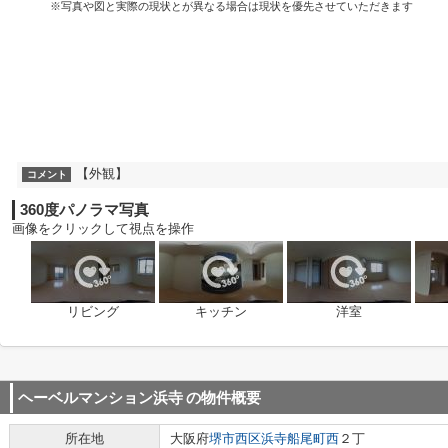
※写真や図と実際の現状とが異なる場合は現状を優先させていただきます
【外観】
コメント
360度パノラマ写真
画像をクリックして視点を操作
リビング
キッチン
洋室
ヘーベルマンション浜寺
の物件概要
所在地
大阪府
堺市西区
浜寺船尾町西
２丁