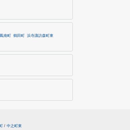
鳳南町
鶴田町
浜寺諏訪森町東
町
/
中之町東