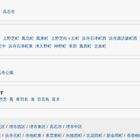
区
高石市
町
上野芝町
鳳北町
鳳東町
上野芝向ヶ丘町
浜寺石津町西
浜寺諏訪森町西
町中
浜寺石津町東
津久野町
神野町
草部
鳳西町
北条町
浜寺公園
す
野芝
鳳
東羽衣
湊
百舌鳥
富木
北区
/
堺市西区
/
堺市東区
/
高石市
/
堺市中区
東
/
浜寺元町
/
寺地町東
/
東雲東町
/
向陵西町
/
北花田町
/
新金岡町
/
長曽根