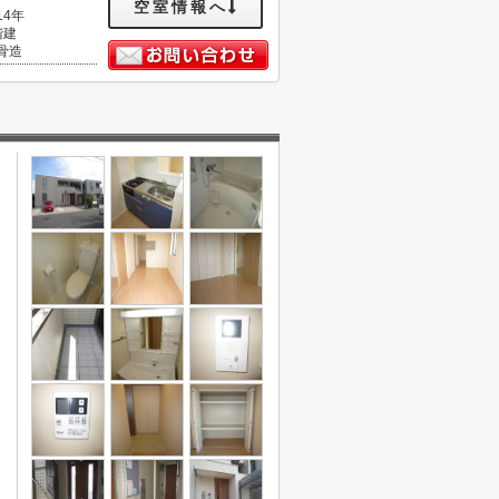
空室情報へ
14年
階建
骨造