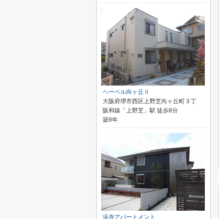
ヘーベル向ヶ丘Ⅱ
大阪府堺市西区上野芝向ヶ丘町３丁
阪和線「上野芝」駅 徒歩8分
築9年
浜寺アパートメント