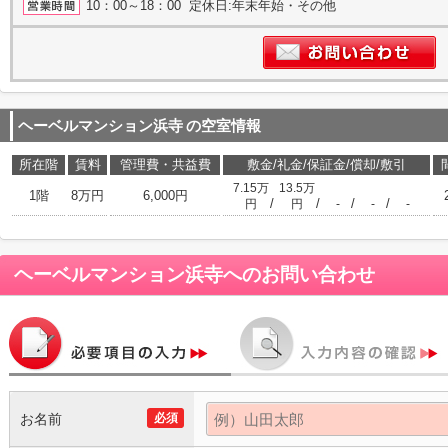
10：00～18：00 定休日:年末年始・その他
ヘーベルマンション浜寺
の空室情報
所在階
賃料
管理費・共益費
敷金/礼金/保証金/償却/敷引
7.15万
13.5万
1階
8万円
6,000円
/
/
/
/
円
円
-
-
-
ヘーベルマンション浜寺
へのお問い合わせ
お名前
必須