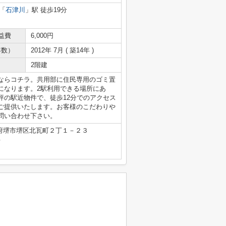
「
石津川
」駅 徒歩19分
益費
6,000円
年数）
2012年 7月 ( 築14年 )
2階建
ならコチラ。共用部に住民専用のゴミ置
になります。2駅利用できる場所にあ
評の駅近物件で、徒歩12分でのアクセス
ご提供いたします。お客様のこだわりや
問い合わせ下さい。
府堺市堺区北瓦町２丁１－２３
号