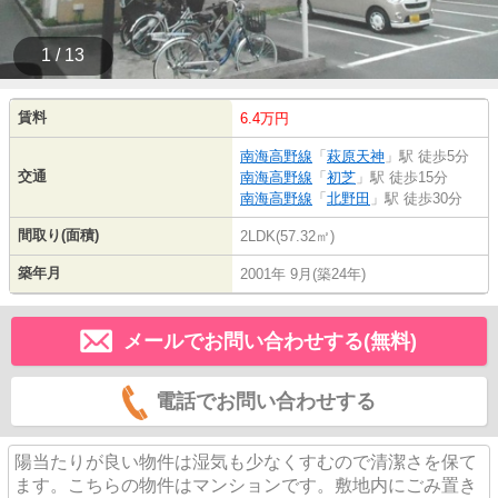
1 / 13
賃料
6.4万円
南海高野線
「
萩原天神
」駅 徒歩5分
交通
南海高野線
「
初芝
」駅 徒歩15分
南海高野線
「
北野田
」駅 徒歩30分
間取り(面積)
2LDK(57.32㎡)
築年月
2001年 9月(築24年)
メールでお問い合わせする(無料)
電話でお問い合わせする
陽当たりが良い物件は湿気も少なくすむので清潔さを保て
ます。こちらの物件はマンションです。敷地内にごみ置き