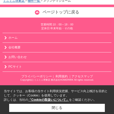
ミニミニ堺東店
>
物件一覧
>
メゾンディジェーム
ページトップに戻る
営業時間:10：00～18：00
定休日:年末年始・その他
ホーム
会社概要
お問い合わせ
PCサイト
プライバシーポリシー
利用規約
｜アクセスマップ
｜
Copyright(c) ミニミニ堺東店 株式会社HOMEPARK All rights reserved.
当サイトでは、お客様の当サイト利用状況把握、サービス向上検討を目的と
して、クッキー（Cookie）を使用しています。
詳しくは、当社の
「Cookieの取扱いについて」
をご確認ください。
閉じる