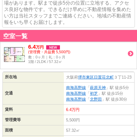
場があります。駅まで徒歩5分の位置に立地する、アクセ
ス良好な物件です。できるだけ早めに不動産情報を集めた
い方は当社スタッフまでご連絡ください。地域の不動産情
報をいち早くお届けします。
空室一覧
6.4
万
円
NEW
(管理費・共益費 5,500円)
敷：0ヶ月｜礼：0ヶ月
1階 / 2LDK / 57.32㎡
所在地
大阪府
堺市東区
日置荘北町
３丁11-23
南海高野線
「
萩原天神
」駅 徒歩5分
交通
南海高野線
「
初芝
」駅 徒歩15分
南海高野線
「
北野田
」駅 徒歩30分
賃料
6.4万円
管理費等
5,500円
面積
57.32㎡