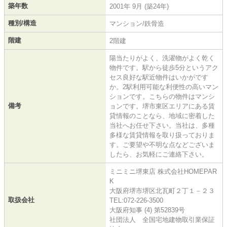
築年数
2001年 9月 (築24年)
種別/構造
マンション/鉄骨造
階建
2階建
陽当たりがよく、洗濯物がよく乾く
物件です。駅から徒歩5分というアク
セス良好な駅近物件はいかがです
か。2駅利用可能な利便性の高いマン
ションです。こちらの物件はマンシ
備考
ョンです。堺市東区エリアにある賃
貸情報のことなら、地域に密着した
当社へお任せ下さい。当社は、多種
多様な賃貸情報を取り扱っておりま
す。ご要望や不明な点などございま
したら、お気軽にご連絡下さい。
ミニミニ堺東店 株式会社HOMEPAR
K
大阪府堺市堺区北瓦町２丁１－２３
取扱会社
TEL:072-226-3500
大阪府知事 (4) 第52839号
社団法人 全国宅地建物取引業保証