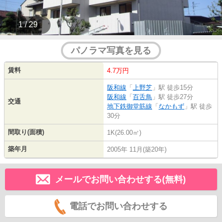
1 / 29
パノラマ写真を見る
賃料
4.7万円
阪和線
「
上野芝
」駅 徒歩15分
阪和線
「
百舌鳥
」駅 徒歩27分
交通
地下鉄御堂筋線
「
なかもず
」駅 徒歩
30分
間取り(面積)
1K(26.00㎡)
築年月
2005年 11月(築20年)
メールでお問い合わせする(無料)
電話でお問い合わせする