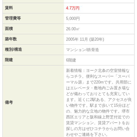
賃料
4.7万円
管理費等
5,000円
面積
26.00㎡
築年数
2005年 11月 (築20年)
種別/構造
マンション/鉄骨造
階建
6階建
新着情報：ヨーク北条の空室情報な
らコチラ。便利なスーパー「スーパ
ーマル源」まで220mです。共用部に
はエレベータ・敷地内ごみ置き場な
どが備わっておりとても充実してい
ます。近くに2駅ある、アクセスが良
備考
い物件です。駅まで歩いて15分ほど
の、魅力的な立地の物件です。堺市
西区エリアと阪和線上野芝付近での
賃貸マンション、賃貸アパートをお
探しの方はぜひコチラからお問い合
わせやご連絡を下さい。