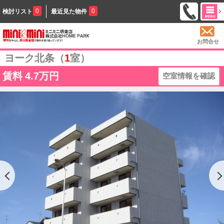
0
0
検討リスト
最近見た物件
お問合せ
ヨーク北条（
1
室）
賃料
4.7万円
空室情報を確認