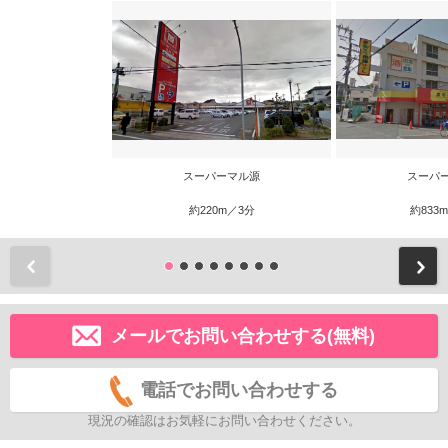
スーパーマル源
スーパ
約220m／3分
約833
前
メールでお問い合わせする(無料)
電話でお問い合わせする
現況の確認はお気軽にお問い合わせください。