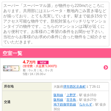
スーパー「スーパーマル源」が物件から220mのところに
あります。共用部にはエレベータ・敷地内ごみ置き場など
が揃っており、とても充実しています。駅まで徒歩15分で
アクセス可能な物件です。防犯対策もバッチリなマンショ
ンタイプの物件です。こちらのマンションは2駅が近くに
あり便利です。お客様のご希望の条件をお聞かせ下さい。
当社からお客様のお求めの条件に合った物件をご紹介させ
ていただきます。
空室一覧
4.7
万
円
NEW
(管理費・共益費 5,000円)
敷：0ヶ月｜礼：0ヶ月
5階 / 1K / 26.00㎡
所在地
大阪府
堺市西区
北条町
１丁26-11
阪和線
「
上野芝
」駅 徒歩15分
阪和線
「
百舌鳥
」駅 徒歩27分
交通
地下鉄御堂筋線
「
なかもず
」駅 徒歩
30分