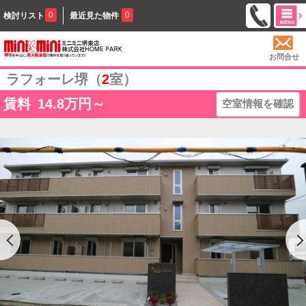
0
0
検討リスト
最近見た物件
お問合せ
ラフォーレ堺（
2
室）
賃料
14.8
万円～
空室情報を確認