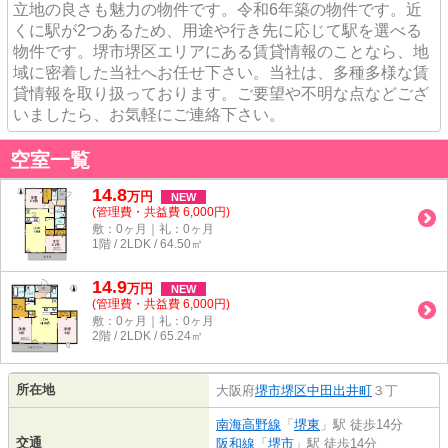
立地の良さも魅力の物件です。令和6年築の物件です。近
くに駅が2つあるため、用途や行き先に応じて駅を選べる
物件です。堺市堺区エリアにある賃貸情報のことなら、地
域に密着した当社へお任せ下さい。当社は、多種多様な賃
貸情報を取り扱っております。ご要望や不明な点などござ
いましたら、お気軽にご連絡下さい。
空室一覧
14.8
万
円
NEW
(管理費・共益費 6,000円)
敷：0ヶ月｜礼：0ヶ月
1階 / 2LDK / 64.50㎡
14.9
万
円
NEW
(管理費・共益費 6,000円)
敷：0ヶ月｜礼：0ヶ月
2階 / 2LDK / 65.24㎡
所在地
大阪府
堺市堺区
中田出井町
３丁
南海高野線
「
堺東
」駅 徒歩14分
交通
阪和線
「
堺市
」駅 徒歩14分