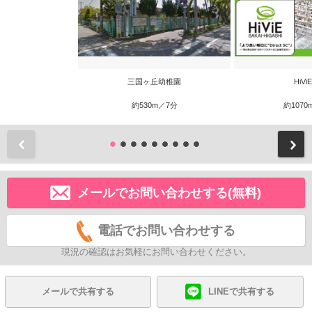
三国ヶ丘幼稚園
HiV
約530m／7分
約1070
前
メールでお問い合わせする(無料)
電話でお問い合わせする
現況の確認はお気軽にお問い合わせください。
メールで共有する
LINEで共有する