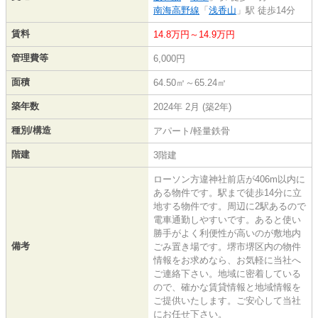
南海高野線
「
浅香山
」駅 徒歩14分
賃料
14.8万円～14.9万円
管理費等
6,000円
面積
64.50㎡～65.24㎡
築年数
2024年 2月 (築2年)
種別/構造
アパート/軽量鉄骨
階建
3階建
ローソン方違神社前店が406m以内に
ある物件です。駅まで徒歩14分に立
地する物件です。周辺に2駅あるので
電車通勤しやすいです。あると使い
勝手がよく利便性が高いのが敷地内
備考
ごみ置き場です。堺市堺区内の物件
情報をお求めなら、お気軽に当社へ
ご連絡下さい。地域に密着している
ので、確かな賃貸情報と地域情報を
ご提供いたします。ご安心して当社
にお任せ下さい。