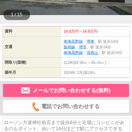
1 / 15
賃料
14.8万円～14.9万円
南海高野線
「
堺東
」駅 徒歩14分
交通
阪和線
「
堺市
」駅 徒歩14分
南海高野線
「
浅香山
」駅 徒歩14分
間取り(面積)
2LDK(64.50㎡～65.24㎡)
築年月
2024年 2月(築2年)
メールでお問い合わせする(無料)
電話でお問い合わせする
ローソン方違神社前店まで徒歩6分と近場にコンビニがあ
るのもポイント。歩いて14分ほどで駅にアクセスできる、