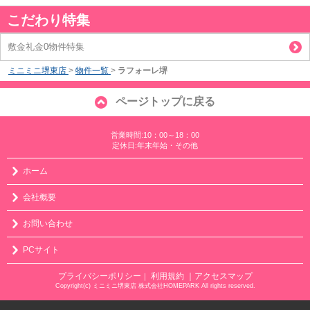
こだわり特集
敷金礼金0物件特集
ミニミニ堺東店
>
物件一覧
>
ラフォーレ堺
ページトップに戻る
営業時間:10：00～18：00
定休日:年末年始・その他
ホーム
会社概要
お問い合わせ
PCサイト
プライバシーポリシー
利用規約
｜アクセスマップ
｜
Copyright(c) ミニミニ堺東店 株式会社HOMEPARK All rights reserved.